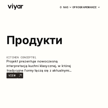
O NAS
OPROGRAMOWANIE
Продукти
KITCHEN CONCEPT
01
Projekt prezentuje nowoczesną
interpretację kuchni klasycznej, w której
tradycyjne formy łączą się z aktualnymi
materiałami oraz stonowaną paletą
VIEW
kolorystyczną. Przemyślana i przestronna
kompozycja zabudowy tworzy komfortową
i funkcjonalną przestrzeń do codziennego
użytkowania.