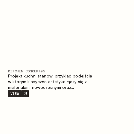
stonowaną i harmonijną przestrzeń.
KITCHEN CONCEPT
05
Projekt kuchni stanowi przykład podejścia,
w którym klasyczna estetyka łączy się z
materiałami nowoczesnymi oraz
przemyślaną ergonomią. Jasna paleta
VIEW
kolorystyczna, wyraźna geometria i
zrównoważone proporcje tworzą wnętrze
zapewniające komfort codziennego
użytkowania oraz trwałą wartość
estetyczną.