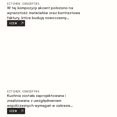
KITCHEN CONCEPT
03
W tej kompozycji akcent położono na
wyrazistość materiałów oraz kontrastowe
faktury, które budują nowoczesny
charakter przestrzeni kuchennej. Ciemne,
VIEW
opalane drewno, metal oraz spiek tworzą
nasyconą, taktylną kompozycję, w której
każdy materiał podkreśla charakter
drugiego.
KITCHEN CONCEPT
04
Kuchnia została zaprojektowana i
zrealizowana z uwzględnieniem
współczesnych wymagań w zakresie
funkcjonalności oraz estetyki. Połączenie
VIEW
różnorodnych faktur tworzy spójną,