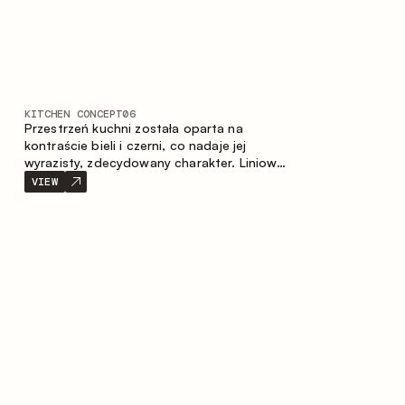
KITCHEN CONCEPT
06
Przestrzeń kuchni została oparta na
kontraście bieli i czerni, co nadaje jej
wyrazisty, zdecydowany charakter. Liniowy
układ podkreśla minimalistyczny i
VIEW
uporządkowany charakter wnętrza.