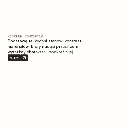
KITCHEN CONCEPT
10
Podstawę tej kuchni stanowi kontrast
materiałów, który nadaje przestrzeni
wyrazisty charakter i podkreśla jej
indywidualność. Drewno, metal i szkło
VIEW
tworzą spójną, zrównoważoną
kompozycję.