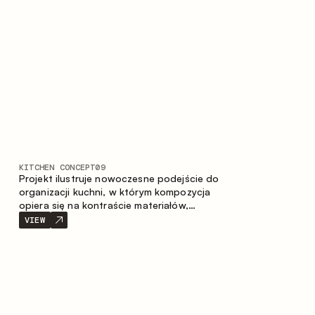
prostotę i spójność kompozycji.
KITCHEN CONCEPT
09
Projekt ilustruje nowoczesne podejście do
organizacji kuchni, w którym kompozycja
opiera się na kontraście materiałów,
wyraźnej geometrii modułów oraz
VIEW
zestawieniu otwartych i zamkniętych stref
przechowywania. Układ prosty z wyspą
buduje logiczną strukturę przestrzeni oraz
tworzy wygodną oś komunikacyjną między
strefami roboczymi.