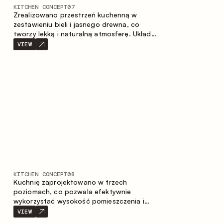
KITCHEN CONCEPT
07
Zrealizowano przestrzeń kuchenną w
zestawieniu bieli i jasnego drewna, co
tworzy lekką i naturalną atmosferę. Układ
w kształcie litery U zapewnia ergonomię
VIEW
oraz wygodę codziennego użytkowania, a
blat barowy stanowi dodatkową strefę
użytkową, tworząc miejsce na szybkie
śniadania i spotkania.
KITCHEN CONCEPT
08
Kuchnię zaprojektowano w trzech
poziomach, co pozwala efektywnie
wykorzystać wysokość pomieszczenia i
zapewnia wygodne, funkcjonalne
VIEW
przechowywanie. Liniowy układ podkreśla