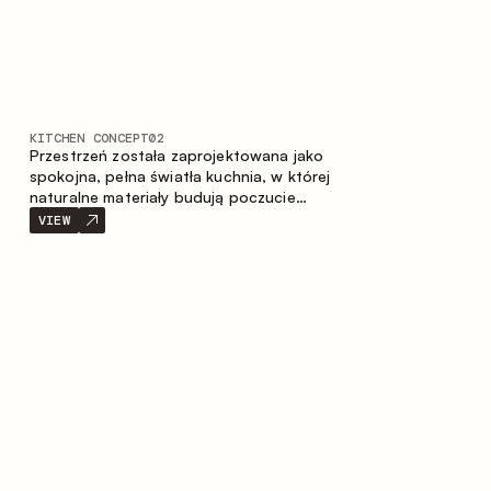
KITCHEN CONCEPT
02
Przestrzeń została zaprojektowana jako
spokojna, pełna światła kuchnia, w której
naturalne materiały budują poczucie
ciepła, równowagi oraz wizualnej lekkości.
VIEW
Ponadczasowe zestawienie kolorów i
faktur tworzy harmonijną atmosferę,
podkreślając naturalną estetykę wnętrza.