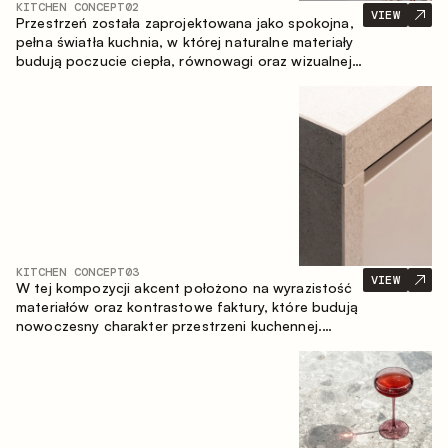
KITCHEN CONCEPT
02
VIEW
Przestrzeń została zaprojektowana jako spokojna,
pełna światła kuchnia, w której naturalne materiały
budują poczucie ciepła, równowagi oraz wizualnej
lekkości. Ponadczasowe zestawienie kolorów i
faktur tworzy harmonijną atmosferę, podkreślając
naturalną estetykę wnętrza.
KITCHEN CONCEPT
03
VIEW
W tej kompozycji akcent położono na wyrazistość
materiałów oraz kontrastowe faktury, które budują
nowoczesny charakter przestrzeni kuchennej.
Ciemne, opalane drewno, metal oraz spiek tworzą
nasyconą, taktylną kompozycję, w której każdy
materiał podkreśla charakter drugiego.