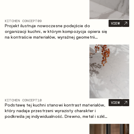
KITCHEN CONCEPT
09
VIEW
Projekt ilustruje nowoczesne podejście do
organizacji kuchni, w którym kompozycja opiera się
na kontraście materiałów, wyraźnej geometrii
modułów oraz zestawieniu otwartych i zamkniętych
stref przechowywania. Układ prosty z wyspą
buduje logiczną strukturę przestrzeni oraz tworzy
wygodną oś komunikacyjną między strefami
roboczymi.
KITCHEN CONCEPT
10
VIEW
Podstawę tej kuchni stanowi kontrast materiałów,
który nadaje przestrzeni wyrazisty charakter i
podkreśla jej indywidualność. Drewno, metal i szkło
tworzą spójną, zrównoważoną kompozycję.