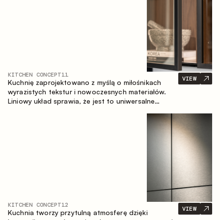
KITCHEN CONCEPT
11
VIEW
Kuchnię zaprojektowano z myślą o miłośnikach
wyrazistych tekstur i nowoczesnych materiałów.
Liniowy układ sprawia, że jest to uniwersalne
rozwiązanie, które łatwo dopasowuje się do
różnych przestrzeni.
KITCHEN CONCEPT
12
VIEW
Kuchnia tworzy przytulną atmosferę dzięki