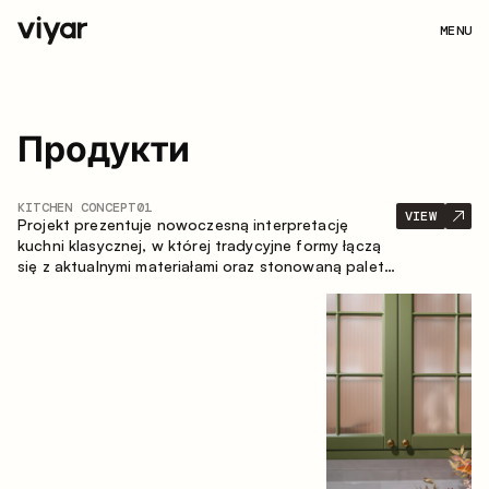
MENU
Продукти
KITCHEN CONCEPT
01
VIEW
Projekt prezentuje nowoczesną interpretację
kuchni klasycznej, w której tradycyjne formy łączą
się z aktualnymi materiałami oraz stonowaną paletą
kolorystyczną. Przemyślana i przestronna
kompozycja zabudowy tworzy komfortową i
funkcjonalną przestrzeń do codziennego
użytkowania.