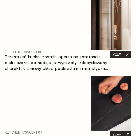
zapewniające komfort codziennego użytkowania
oraz trwałą wartość estetyczną.
KITCHEN CONCEPT
06
VIEW
Przestrzeń kuchni została oparta na kontraście
bieli i czerni, co nadaje jej wyrazisty, zdecydowany
charakter. Liniowy układ podkreśla minimalistyczny i
uporządkowany charakter wnętrza.
KITCHEN CONCEPT
07
VIEW