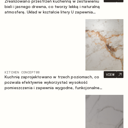
Zrealizowano przestrzeń kuchenną w zestawieniu
bieli i jasnego drewna, co tworzy lekką i naturalną
atmosferę. Układ w kształcie litery U zapewnia
ergonomię oraz wygodę codziennego użytkowania,
a blat barowy stanowi dodatkową strefę
użytkową, tworząc miejsce na szybkie śniadania i
spotkania.
KITCHEN CONCEPT
08
VIEW
Kuchnię zaprojektowano w trzech poziomach, co
pozwala efektywnie wykorzystać wysokość
pomieszczenia i zapewnia wygodne, funkcjonalne
przechowywanie. Liniowy układ podkreśla prostotę
i spójność kompozycji.