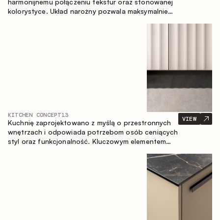
harmonijnemu połączeniu tekstur oraz stonowanej
kolorystyce. Układ narożny pozwala maksymalnie
wykorzystać przestrzeń pomieszczenia.
KITCHEN CONCEPT
13
VIEW
Kuchnię zaprojektowano z myślą o przestronnych
wnętrzach i odpowiada potrzebom osób ceniących
styl oraz funkcjonalność. Kluczowym elementem
projektu jest wyspa połączona ze strefą jadalnianą.