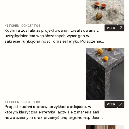
KITCHEN CONCEPT
04
VIEW
Kuchnia została zaprojektowana i zrealizowana z
uwzględnieniem współczesnych wymagań w
zakresie funkcjonalności oraz estetyki. Połączenie
różnorodnych faktur tworzy spójną, stonowaną i
harmonijną przestrzeń.
KITCHEN CONCEPT
05
VIEW
Projekt kuchni stanowi przykład podejścia, w
którym klasyczna estetyka łączy się z materiałami
nowoczesnymi oraz przemyślaną ergonomią. Jasna
paleta kolorystyczna, wyraźna geometria i
zrównoważone proporcje tworzą wnętrze