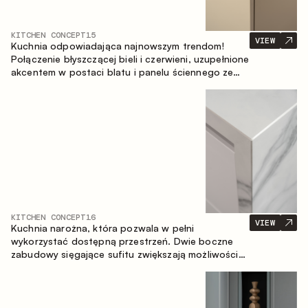
KITCHEN CONCEPT
15
VIEW
Kuchnia odpowiadająca najnowszym trendom!
Połączenie błyszczącej bieli i czerwieni, uzupełnione
akcentem w postaci blatu i panelu ściennego ze
spieku inspirowanego marmurem. Centralnym
elementem przestrzeni jest wyspa, która łączy
funkcję roboczą ze strefą jadalnianą.
KITCHEN CONCEPT
16
VIEW
Kuchnia narożna, która pozwala w pełni
wykorzystać dostępną przestrzeń. Dwie boczne
zabudowy sięgające sufitu zwiększają możliwości
przechowywania oraz umożliwiają wygodne
rozmieszczenie sprzętu AGD.