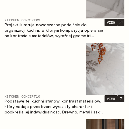
KITCHEN CONCEPT
09
VIEW
Projekt ilustruje nowoczesne podejście do
organizacji kuchni, w którym kompozycja opiera się
na kontraście materiałów, wyraźnej geometrii
modułów oraz zestawieniu otwartych i zamkniętych
stref przechowywania. Układ prosty z wyspą
buduje logiczną strukturę przestrzeni oraz tworzy
wygodną oś komunikacyjną między strefami
roboczymi.
KITCHEN CONCEPT
10
VIEW
Podstawę tej kuchni stanowi kontrast materiałów,
który nadaje przestrzeni wyrazisty charakter i
podkreśla jej indywidualność. Drewno, metal i szkło
tworzą spójną, zrównoważoną kompozycję.