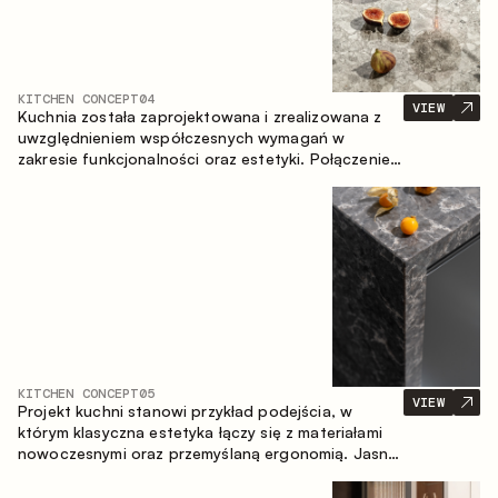
KITCHEN CONCEPT
04
VIEW
Kuchnia została zaprojektowana i zrealizowana z
uwzględnieniem współczesnych wymagań w
zakresie funkcjonalności oraz estetyki. Połączenie
różnorodnych faktur tworzy spójną, stonowaną i
harmonijną przestrzeń.
KITCHEN CONCEPT
05
VIEW
Projekt kuchni stanowi przykład podejścia, w
którym klasyczna estetyka łączy się z materiałami
nowoczesnymi oraz przemyślaną ergonomią. Jasna
paleta kolorystyczna, wyraźna geometria i
zrównoważone proporcje tworzą wnętrze