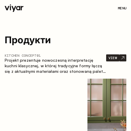
MENU
Продукти
KITCHEN CONCEPT
01
VIEW
Projekt prezentuje nowoczesną interpretację
kuchni klasycznej, w której tradycyjne formy łączą
się z aktualnymi materiałami oraz stonowaną paletą
kolorystyczną. Przemyślana i przestronna
kompozycja zabudowy tworzy komfortową i
funkcjonalną przestrzeń do codziennego
użytkowania.