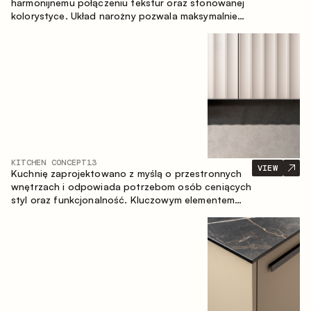
harmonijnemu połączeniu tekstur oraz stonowanej
kolorystyce. Układ narożny pozwala maksymalnie
wykorzystać przestrzeń pomieszczenia.
KITCHEN CONCEPT
13
VIEW
Kuchnię zaprojektowano z myślą o przestronnych
wnętrzach i odpowiada potrzebom osób ceniących
styl oraz funkcjonalność. Kluczowym elementem
projektu jest wyspa połączona ze strefą jadalnianą.