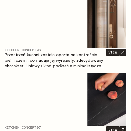
zapewniające komfort codziennego użytkowania
oraz trwałą wartość estetyczną.
KITCHEN CONCEPT
06
VIEW
Przestrzeń kuchni została oparta na kontraście
bieli i czerni, co nadaje jej wyrazisty, zdecydowany
charakter. Liniowy układ podkreśla minimalistyczny i
uporządkowany charakter wnętrza.
KITCHEN CONCEPT
07
VIEW