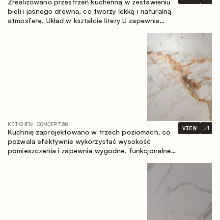
Zrealizowano przestrzeń kuchenną w zestawieniu
bieli i jasnego drewna, co tworzy lekką i naturalną
atmosferę. Układ w kształcie litery U zapewnia
ergonomię oraz wygodę codziennego użytkowania,
a blat barowy stanowi dodatkową strefę
użytkową, tworząc miejsce na szybkie śniadania i
spotkania.
KITCHEN CONCEPT
08
VIEW
Kuchnię zaprojektowano w trzech poziomach, co
pozwala efektywnie wykorzystać wysokość
pomieszczenia i zapewnia wygodne, funkcjonalne
przechowywanie. Liniowy układ podkreśla prostotę
i spójność kompozycji.