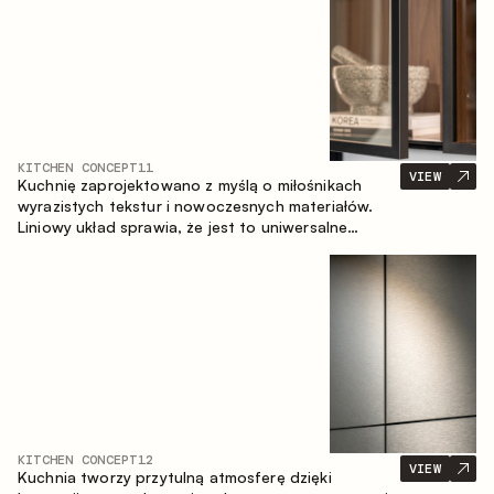
KITCHEN CONCEPT
11
VIEW
Kuchnię zaprojektowano z myślą o miłośnikach
wyrazistych tekstur i nowoczesnych materiałów.
Liniowy układ sprawia, że jest to uniwersalne
rozwiązanie, które łatwo dopasowuje się do
różnych przestrzeni.
KITCHEN CONCEPT
12
VIEW
Kuchnia tworzy przytulną atmosferę dzięki