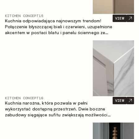
KITCHEN CONCEPT
15
VIEW
Kuchnia odpowiadająca najnowszym trendom!
Połączenie błyszczącej bieli i czerwieni, uzupełnione
akcentem w postaci blatu i panelu ściennego ze
spieku inspirowanego marmurem. Centralnym
elementem przestrzeni jest wyspa, która łączy
funkcję roboczą ze strefą jadalnianą.
KITCHEN CONCEPT
16
VIEW
Kuchnia narożna, która pozwala w pełni
wykorzystać dostępną przestrzeń. Dwie boczne
zabudowy sięgające sufitu zwiększają możliwości
przechowywania oraz umożliwiają wygodne
rozmieszczenie sprzętu AGD.