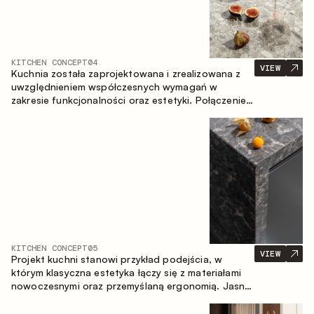
KITCHEN CONCEPT
04
VIEW
Kuchnia została zaprojektowana i zrealizowana z
uwzględnieniem współczesnych wymagań w
zakresie funkcjonalności oraz estetyki. Połączenie
różnorodnych faktur tworzy spójną, stonowaną i
harmonijną przestrzeń.
KITCHEN CONCEPT
05
VIEW
Projekt kuchni stanowi przykład podejścia, w
którym klasyczna estetyka łączy się z materiałami
nowoczesnymi oraz przemyślaną ergonomią. Jasna
paleta kolorystyczna, wyraźna geometria i
zrównoważone proporcje tworzą wnętrze