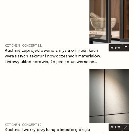
KITCHEN CONCEPT
11
VIEW
Kuchnię zaprojektowano z myślą o miłośnikach
wyrazistych tekstur i nowoczesnych materiałów.
Liniowy układ sprawia, że jest to uniwersalne
rozwiązanie, które łatwo dopasowuje się do
różnych przestrzeni.
KITCHEN CONCEPT
12
VIEW
Kuchnia tworzy przytulną atmosferę dzięki