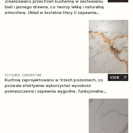
Zrealizowano przestrzeń kuchenną w zestawieniu
bieli i jasnego drewna, co tworzy lekką i naturalną
atmosferę. Układ w kształcie litery U zapewnia
ergonomię oraz wygodę codziennego użytkowania,
a blat barowy stanowi dodatkową strefę
użytkową, tworząc miejsce na szybkie śniadania i
spotkania.
KITCHEN CONCEPT
08
VIEW
Kuchnię zaprojektowano w trzech poziomach, co
pozwala efektywnie wykorzystać wysokość
pomieszczenia i zapewnia wygodne, funkcjonalne
przechowywanie. Liniowy układ podkreśla prostotę
i spójność kompozycji.