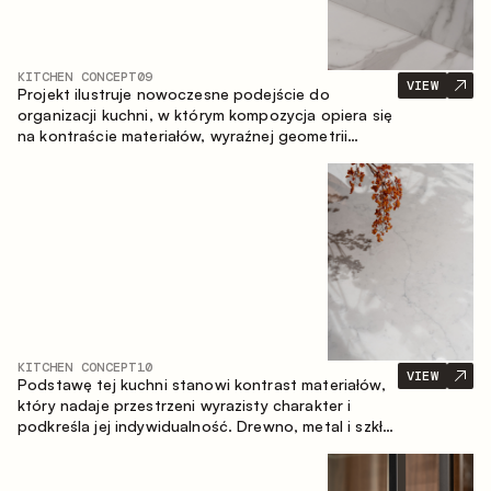
KITCHEN CONCEPT
09
VIEW
Projekt ilustruje nowoczesne podejście do
organizacji kuchni, w którym kompozycja opiera się
na kontraście materiałów, wyraźnej geometrii
modułów oraz zestawieniu otwartych i zamkniętych
stref przechowywania. Układ prosty z wyspą
buduje logiczną strukturę przestrzeni oraz tworzy
wygodną oś komunikacyjną między strefami
roboczymi.
KITCHEN CONCEPT
10
VIEW
Podstawę tej kuchni stanowi kontrast materiałów,
który nadaje przestrzeni wyrazisty charakter i
podkreśla jej indywidualność. Drewno, metal i szkło
tworzą spójną, zrównoważoną kompozycję.