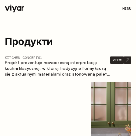
MENU
Продукти
KITCHEN CONCEPT
01
VIEW
Projekt prezentuje nowoczesną interpretację
kuchni klasycznej, w której tradycyjne formy łączą
się z aktualnymi materiałami oraz stonowaną paletą
kolorystyczną. Przemyślana i przestronna
kompozycja zabudowy tworzy komfortową i
funkcjonalną przestrzeń do codziennego
użytkowania.