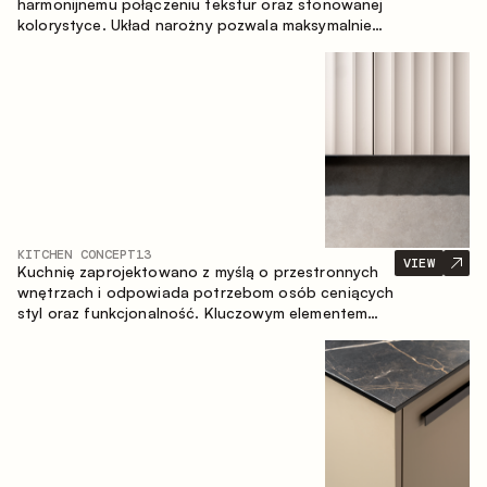
harmonijnemu połączeniu tekstur oraz stonowanej
kolorystyce. Układ narożny pozwala maksymalnie
wykorzystać przestrzeń pomieszczenia.
KITCHEN CONCEPT
13
VIEW
Kuchnię zaprojektowano z myślą o przestronnych
wnętrzach i odpowiada potrzebom osób ceniących
styl oraz funkcjonalność. Kluczowym elementem
projektu jest wyspa połączona ze strefą jadalnianą.