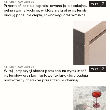
KITCHEN CONCEPT
02
VIEW
Przestrzeń została zaprojektowana jako spokojna,
pełna światła kuchnia, w której naturalne materiały
budują poczucie ciepła, równowagi oraz wizualnej
lekkości. Ponadczasowe zestawienie kolorów i
faktur tworzy harmonijną atmosferę, podkreślając
naturalną estetykę wnętrza.
KITCHEN CONCEPT
03
VIEW
W tej kompozycji akcent położono na wyrazistość
materiałów oraz kontrastowe faktury, które budują
nowoczesny charakter przestrzeni kuchennej.
Ciemne, opalane drewno, metal oraz spiek tworzą
nasyconą, taktylną kompozycję, w której każdy
materiał podkreśla charakter drugiego.