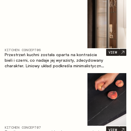
zapewniające komfort codziennego użytkowania
oraz trwałą wartość estetyczną.
KITCHEN CONCEPT
06
VIEW
Przestrzeń kuchni została oparta na kontraście
bieli i czerni, co nadaje jej wyrazisty, zdecydowany
charakter. Liniowy układ podkreśla minimalistyczny i
uporządkowany charakter wnętrza.
KITCHEN CONCEPT
07
VIEW