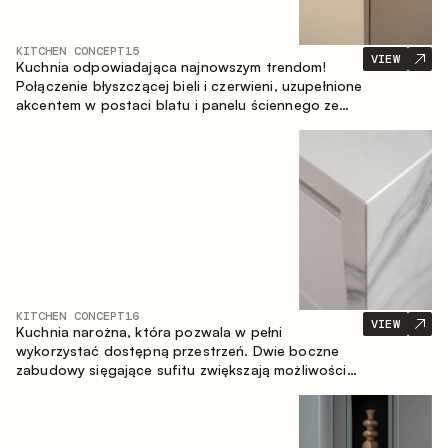
KITCHEN CONCEPT
15
VIEW
Kuchnia odpowiadająca najnowszym trendom!
Połączenie błyszczącej bieli i czerwieni, uzupełnione
akcentem w postaci blatu i panelu ściennego ze
spieku inspirowanego marmurem. Centralnym
elementem przestrzeni jest wyspa, która łączy
funkcję roboczą ze strefą jadalnianą.
KITCHEN CONCEPT
16
VIEW
Kuchnia narożna, która pozwala w pełni
wykorzystać dostępną przestrzeń. Dwie boczne
zabudowy sięgające sufitu zwiększają możliwości
przechowywania oraz umożliwiają wygodne
rozmieszczenie sprzętu AGD.