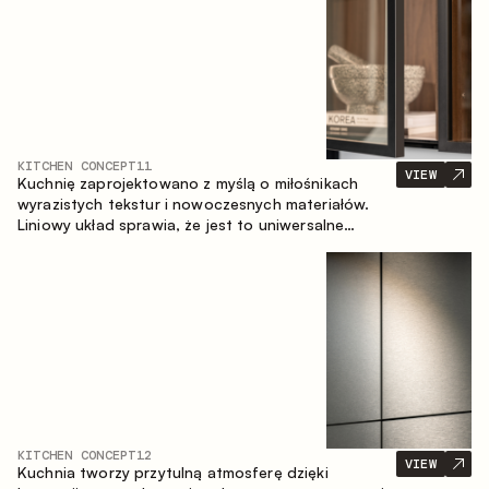
KITCHEN CONCEPT
11
VIEW
Kuchnię zaprojektowano z myślą o miłośnikach
wyrazistych tekstur i nowoczesnych materiałów.
Liniowy układ sprawia, że jest to uniwersalne
rozwiązanie, które łatwo dopasowuje się do
różnych przestrzeni.
KITCHEN CONCEPT
12
VIEW
Kuchnia tworzy przytulną atmosferę dzięki