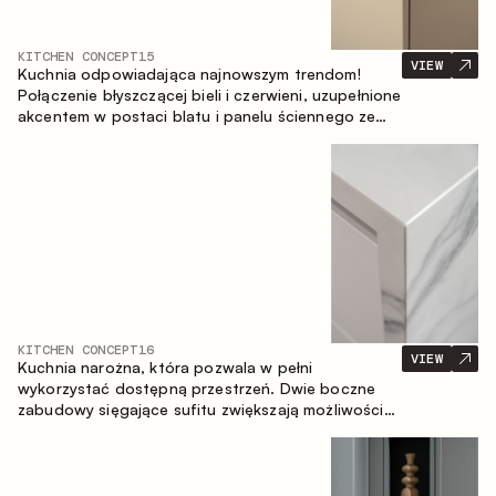
KITCHEN CONCEPT
15
VIEW
Kuchnia odpowiadająca najnowszym trendom!
Połączenie błyszczącej bieli i czerwieni, uzupełnione
akcentem w postaci blatu i panelu ściennego ze
spieku inspirowanego marmurem. Centralnym
elementem przestrzeni jest wyspa, która łączy
funkcję roboczą ze strefą jadalnianą.
KITCHEN CONCEPT
16
VIEW
Kuchnia narożna, która pozwala w pełni
wykorzystać dostępną przestrzeń. Dwie boczne
zabudowy sięgające sufitu zwiększają możliwości
przechowywania oraz umożliwiają wygodne
rozmieszczenie sprzętu AGD.