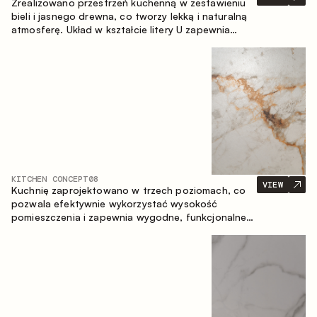
Zrealizowano przestrzeń kuchenną w zestawieniu
bieli i jasnego drewna, co tworzy lekką i naturalną
atmosferę. Układ w kształcie litery U zapewnia
ergonomię oraz wygodę codziennego użytkowania,
a blat barowy stanowi dodatkową strefę
użytkową, tworząc miejsce na szybkie śniadania i
spotkania.
KITCHEN CONCEPT
08
VIEW
Kuchnię zaprojektowano w trzech poziomach, co
pozwala efektywnie wykorzystać wysokość
pomieszczenia i zapewnia wygodne, funkcjonalne
przechowywanie. Liniowy układ podkreśla prostotę
i spójność kompozycji.