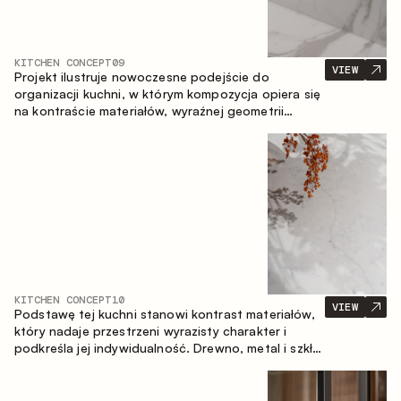
KITCHEN CONCEPT
09
VIEW
Projekt ilustruje nowoczesne podejście do
organizacji kuchni, w którym kompozycja opiera się
na kontraście materiałów, wyraźnej geometrii
modułów oraz zestawieniu otwartych i zamkniętych
stref przechowywania. Układ prosty z wyspą
buduje logiczną strukturę przestrzeni oraz tworzy
wygodną oś komunikacyjną między strefami
roboczymi.
KITCHEN CONCEPT
10
VIEW
Podstawę tej kuchni stanowi kontrast materiałów,
który nadaje przestrzeni wyrazisty charakter i
podkreśla jej indywidualność. Drewno, metal i szkło
tworzą spójną, zrównoważoną kompozycję.