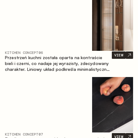
zapewniające komfort codziennego użytkowania
oraz trwałą wartość estetyczną.
KITCHEN CONCEPT
06
VIEW
Przestrzeń kuchni została oparta na kontraście
bieli i czerni, co nadaje jej wyrazisty, zdecydowany
charakter. Liniowy układ podkreśla minimalistyczny i
uporządkowany charakter wnętrza.
KITCHEN CONCEPT
07
VIEW