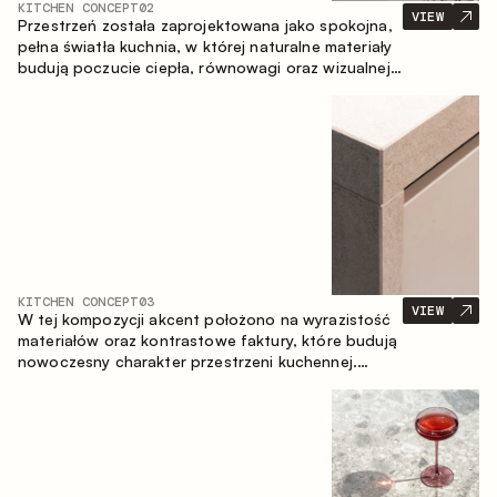
KITCHEN CONCEPT
02
VIEW
Przestrzeń została zaprojektowana jako spokojna,
pełna światła kuchnia, w której naturalne materiały
budują poczucie ciepła, równowagi oraz wizualnej
lekkości. Ponadczasowe zestawienie kolorów i
faktur tworzy harmonijną atmosferę, podkreślając
naturalną estetykę wnętrza.
KITCHEN CONCEPT
03
VIEW
W tej kompozycji akcent położono na wyrazistość
materiałów oraz kontrastowe faktury, które budują
nowoczesny charakter przestrzeni kuchennej.
Ciemne, opalane drewno, metal oraz spiek tworzą
nasyconą, taktylną kompozycję, w której każdy
materiał podkreśla charakter drugiego.