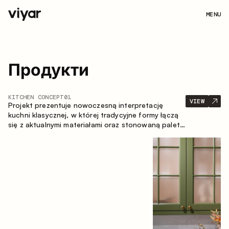
MENU
Продукти
KITCHEN CONCEPT
01
VIEW
Projekt prezentuje nowoczesną interpretację
kuchni klasycznej, w której tradycyjne formy łączą
się z aktualnymi materiałami oraz stonowaną paletą
kolorystyczną. Przemyślana i przestronna
kompozycja zabudowy tworzy komfortową i
funkcjonalną przestrzeń do codziennego
użytkowania.