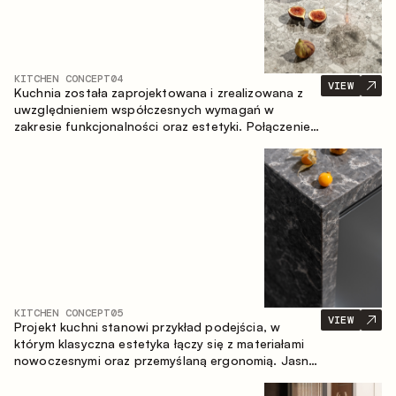
KITCHEN CONCEPT
04
VIEW
Kuchnia została zaprojektowana i zrealizowana z
uwzględnieniem współczesnych wymagań w
zakresie funkcjonalności oraz estetyki. Połączenie
różnorodnych faktur tworzy spójną, stonowaną i
harmonijną przestrzeń.
KITCHEN CONCEPT
05
VIEW
Projekt kuchni stanowi przykład podejścia, w
którym klasyczna estetyka łączy się z materiałami
nowoczesnymi oraz przemyślaną ergonomią. Jasna
paleta kolorystyczna, wyraźna geometria i
zrównoważone proporcje tworzą wnętrze