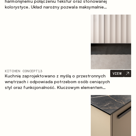
harmonijnemu połączeniu tekstur oraz stonowanej
kolorystyce. Układ narożny pozwala maksymalnie
wykorzystać przestrzeń pomieszczenia.
KITCHEN CONCEPT
13
VIEW
Kuchnię zaprojektowano z myślą o przestronnych
wnętrzach i odpowiada potrzebom osób ceniących
styl oraz funkcjonalność. Kluczowym elementem
projektu jest wyspa połączona ze strefą jadalnianą.