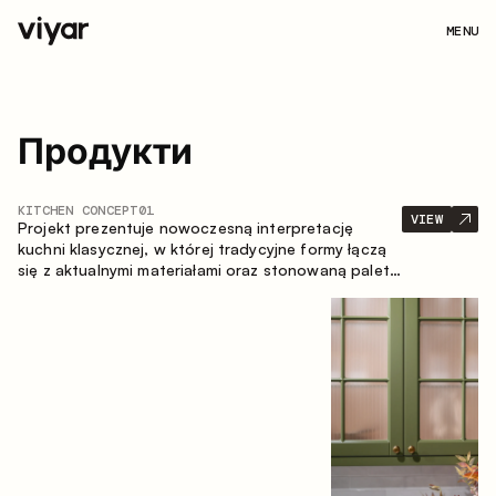
MENU
Продукти
KITCHEN CONCEPT
01
VIEW
Projekt prezentuje nowoczesną interpretację
kuchni klasycznej, w której tradycyjne formy łączą
się z aktualnymi materiałami oraz stonowaną paletą
kolorystyczną. Przemyślana i przestronna
kompozycja zabudowy tworzy komfortową i
funkcjonalną przestrzeń do codziennego
użytkowania.