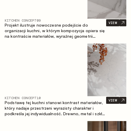
KITCHEN CONCEPT
09
VIEW
Projekt ilustruje nowoczesne podejście do
organizacji kuchni, w którym kompozycja opiera się
na kontraście materiałów, wyraźnej geometrii
modułów oraz zestawieniu otwartych i zamkniętych
stref przechowywania. Układ prosty z wyspą
buduje logiczną strukturę przestrzeni oraz tworzy
wygodną oś komunikacyjną między strefami
roboczymi.
KITCHEN CONCEPT
10
VIEW
Podstawę tej kuchni stanowi kontrast materiałów,
który nadaje przestrzeni wyrazisty charakter i
podkreśla jej indywidualność. Drewno, metal i szkło
tworzą spójną, zrównoważoną kompozycję.