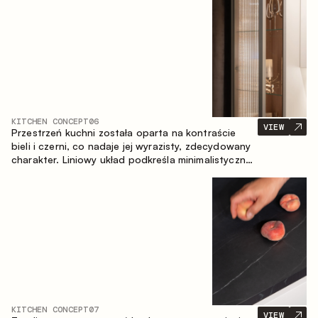
zapewniające komfort codziennego użytkowania
oraz trwałą wartość estetyczną.
KITCHEN CONCEPT
06
VIEW
Przestrzeń kuchni została oparta na kontraście
bieli i czerni, co nadaje jej wyrazisty, zdecydowany
charakter. Liniowy układ podkreśla minimalistyczny i
uporządkowany charakter wnętrza.
KITCHEN CONCEPT
07
VIEW