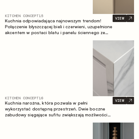
KITCHEN CONCEPT
15
VIEW
Kuchnia odpowiadająca najnowszym trendom!
Połączenie błyszczącej bieli i czerwieni, uzupełnione
akcentem w postaci blatu i panelu ściennego ze
spieku inspirowanego marmurem. Centralnym
elementem przestrzeni jest wyspa, która łączy
funkcję roboczą ze strefą jadalnianą.
KITCHEN CONCEPT
16
VIEW
Kuchnia narożna, która pozwala w pełni
wykorzystać dostępną przestrzeń. Dwie boczne
zabudowy sięgające sufitu zwiększają możliwości
przechowywania oraz umożliwiają wygodne
rozmieszczenie sprzętu AGD.