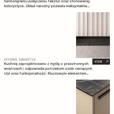
harmonijnemu połączeniu tekstur oraz stonowanej
kolorystyce. Układ narożny pozwala maksymalnie
wykorzystać przestrzeń pomieszczenia.
KITCHEN CONCEPT
13
VIEW
Kuchnię zaprojektowano z myślą o przestronnych
wnętrzach i odpowiada potrzebom osób ceniących
styl oraz funkcjonalność. Kluczowym elementem
projektu jest wyspa połączona ze strefą jadalnianą.