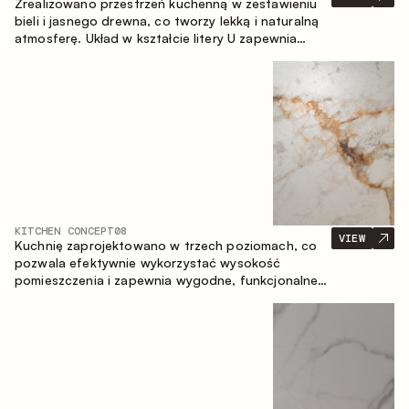
Zrealizowano przestrzeń kuchenną w zestawieniu
bieli i jasnego drewna, co tworzy lekką i naturalną
atmosferę. Układ w kształcie litery U zapewnia
ergonomię oraz wygodę codziennego użytkowania,
a blat barowy stanowi dodatkową strefę
użytkową, tworząc miejsce na szybkie śniadania i
spotkania.
KITCHEN CONCEPT
08
VIEW
Kuchnię zaprojektowano w trzech poziomach, co
pozwala efektywnie wykorzystać wysokość
pomieszczenia i zapewnia wygodne, funkcjonalne
przechowywanie. Liniowy układ podkreśla prostotę
i spójność kompozycji.