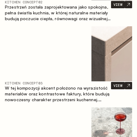
KITCHEN CONCEPT
02
VIEW
Przestrzeń została zaprojektowana jako spokojna,
pełna światła kuchnia, w której naturalne materiały
budują poczucie ciepła, równowagi oraz wizualnej
lekkości. Ponadczasowe zestawienie kolorów i
faktur tworzy harmonijną atmosferę, podkreślając
naturalną estetykę wnętrza.
KITCHEN CONCEPT
03
VIEW
W tej kompozycji akcent położono na wyrazistość
materiałów oraz kontrastowe faktury, które budują
nowoczesny charakter przestrzeni kuchennej.
Ciemne, opalane drewno, metal oraz spiek tworzą
nasyconą, taktylną kompozycję, w której każdy
materiał podkreśla charakter drugiego.