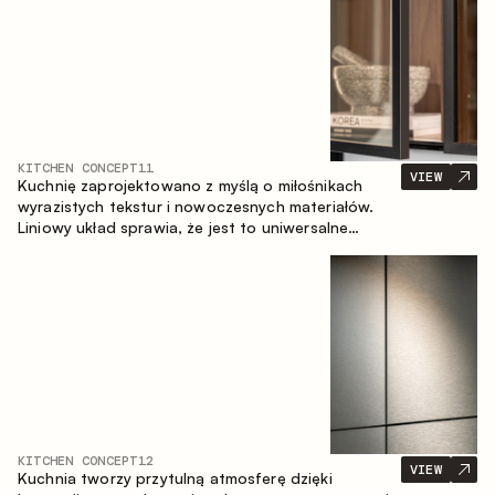
KITCHEN CONCEPT
11
VIEW
Kuchnię zaprojektowano z myślą o miłośnikach
wyrazistych tekstur i nowoczesnych materiałów.
Liniowy układ sprawia, że jest to uniwersalne
rozwiązanie, które łatwo dopasowuje się do
różnych przestrzeni.
KITCHEN CONCEPT
12
VIEW
Kuchnia tworzy przytulną atmosferę dzięki