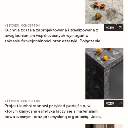
KITCHEN CONCEPT
04
VIEW
Kuchnia została zaprojektowana i zrealizowana z
uwzględnieniem współczesnych wymagań w
zakresie funkcjonalności oraz estetyki. Połączenie
różnorodnych faktur tworzy spójną, stonowaną i
harmonijną przestrzeń.
KITCHEN CONCEPT
05
VIEW
Projekt kuchni stanowi przykład podejścia, w
którym klasyczna estetyka łączy się z materiałami
nowoczesnymi oraz przemyślaną ergonomią. Jasna
paleta kolorystyczna, wyraźna geometria i
zrównoważone proporcje tworzą wnętrze