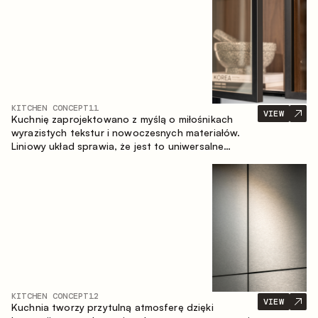
KITCHEN CONCEPT
11
VIEW
Kuchnię zaprojektowano z myślą o miłośnikach
wyrazistych tekstur i nowoczesnych materiałów.
Liniowy układ sprawia, że jest to uniwersalne
rozwiązanie, które łatwo dopasowuje się do
różnych przestrzeni.
KITCHEN CONCEPT
12
VIEW
Kuchnia tworzy przytulną atmosferę dzięki