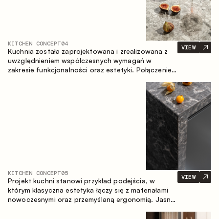
KITCHEN CONCEPT
04
VIEW
Kuchnia została zaprojektowana i zrealizowana z
uwzględnieniem współczesnych wymagań w
zakresie funkcjonalności oraz estetyki. Połączenie
różnorodnych faktur tworzy spójną, stonowaną i
harmonijną przestrzeń.
KITCHEN CONCEPT
05
VIEW
Projekt kuchni stanowi przykład podejścia, w
którym klasyczna estetyka łączy się z materiałami
nowoczesnymi oraz przemyślaną ergonomią. Jasna
paleta kolorystyczna, wyraźna geometria i
zrównoważone proporcje tworzą wnętrze