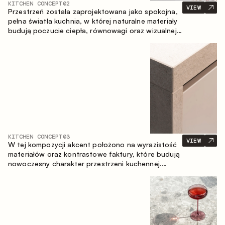
KITCHEN CONCEPT
02
VIEW
Przestrzeń została zaprojektowana jako spokojna,
pełna światła kuchnia, w której naturalne materiały
budują poczucie ciepła, równowagi oraz wizualnej
lekkości. Ponadczasowe zestawienie kolorów i
faktur tworzy harmonijną atmosferę, podkreślając
naturalną estetykę wnętrza.
KITCHEN CONCEPT
03
VIEW
W tej kompozycji akcent położono na wyrazistość
materiałów oraz kontrastowe faktury, które budują
nowoczesny charakter przestrzeni kuchennej.
Ciemne, opalane drewno, metal oraz spiek tworzą
nasyconą, taktylną kompozycję, w której każdy
materiał podkreśla charakter drugiego.