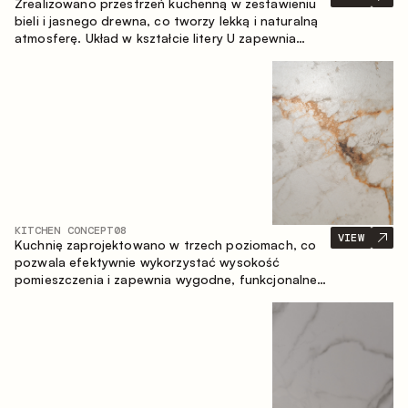
Zrealizowano przestrzeń kuchenną w zestawieniu
bieli i jasnego drewna, co tworzy lekką i naturalną
atmosferę. Układ w kształcie litery U zapewnia
ergonomię oraz wygodę codziennego użytkowania,
a blat barowy stanowi dodatkową strefę
użytkową, tworząc miejsce na szybkie śniadania i
spotkania.
KITCHEN CONCEPT
08
VIEW
Kuchnię zaprojektowano w trzech poziomach, co
pozwala efektywnie wykorzystać wysokość
pomieszczenia i zapewnia wygodne, funkcjonalne
przechowywanie. Liniowy układ podkreśla prostotę
i spójność kompozycji.