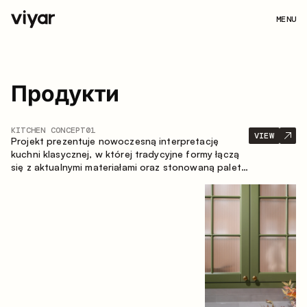
MENU
Продукти
KITCHEN CONCEPT
01
VIEW
Projekt prezentuje nowoczesną interpretację
kuchni klasycznej, w której tradycyjne formy łączą
się z aktualnymi materiałami oraz stonowaną paletą
kolorystyczną. Przemyślana i przestronna
kompozycja zabudowy tworzy komfortową i
funkcjonalną przestrzeń do codziennego
użytkowania.