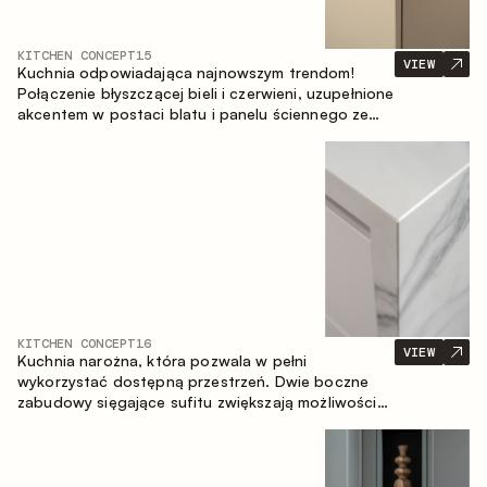
KITCHEN CONCEPT
15
VIEW
Kuchnia odpowiadająca najnowszym trendom!
Połączenie błyszczącej bieli i czerwieni, uzupełnione
akcentem w postaci blatu i panelu ściennego ze
spieku inspirowanego marmurem. Centralnym
elementem przestrzeni jest wyspa, która łączy
funkcję roboczą ze strefą jadalnianą.
KITCHEN CONCEPT
16
VIEW
Kuchnia narożna, która pozwala w pełni
wykorzystać dostępną przestrzeń. Dwie boczne
zabudowy sięgające sufitu zwiększają możliwości
przechowywania oraz umożliwiają wygodne
rozmieszczenie sprzętu AGD.