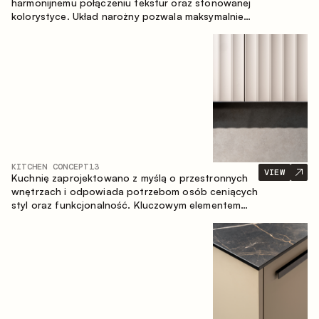
harmonijnemu połączeniu tekstur oraz stonowanej
kolorystyce. Układ narożny pozwala maksymalnie
wykorzystać przestrzeń pomieszczenia.
KITCHEN CONCEPT
13
VIEW
Kuchnię zaprojektowano z myślą o przestronnych
wnętrzach i odpowiada potrzebom osób ceniących
styl oraz funkcjonalność. Kluczowym elementem
projektu jest wyspa połączona ze strefą jadalnianą.