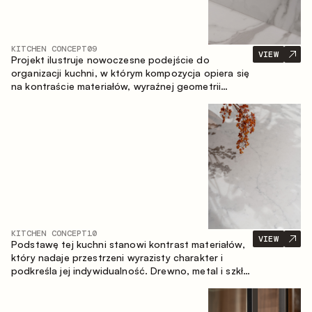
KITCHEN CONCEPT
09
VIEW
Projekt ilustruje nowoczesne podejście do
organizacji kuchni, w którym kompozycja opiera się
na kontraście materiałów, wyraźnej geometrii
modułów oraz zestawieniu otwartych i zamkniętych
stref przechowywania. Układ prosty z wyspą
buduje logiczną strukturę przestrzeni oraz tworzy
wygodną oś komunikacyjną między strefami
roboczymi.
KITCHEN CONCEPT
10
VIEW
Podstawę tej kuchni stanowi kontrast materiałów,
który nadaje przestrzeni wyrazisty charakter i
podkreśla jej indywidualność. Drewno, metal i szkło
tworzą spójną, zrównoważoną kompozycję.