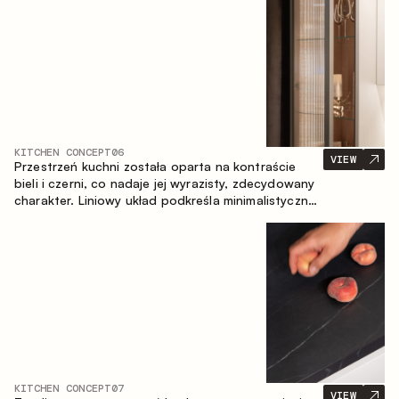
zapewniające komfort codziennego użytkowania
oraz trwałą wartość estetyczną.
KITCHEN CONCEPT
06
VIEW
Przestrzeń kuchni została oparta na kontraście
bieli i czerni, co nadaje jej wyrazisty, zdecydowany
charakter. Liniowy układ podkreśla minimalistyczny i
uporządkowany charakter wnętrza.
KITCHEN CONCEPT
07
VIEW