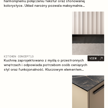
harmonijnemu połączeniu tekstur oraz stonowanej
kolorystyce. Układ narożny pozwala maksymalnie
wykorzystać przestrzeń pomieszczenia.
KITCHEN CONCEPT
13
VIEW
Kuchnię zaprojektowano z myślą o przestronnych
wnętrzach i odpowiada potrzebom osób ceniących
styl oraz funkcjonalność. Kluczowym elementem
projektu jest wyspa połączona ze strefą jadalnianą.