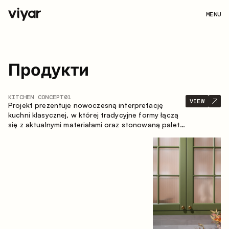
MENU
Продукти
KITCHEN CONCEPT
01
VIEW
Projekt prezentuje nowoczesną interpretację
kuchni klasycznej, w której tradycyjne formy łączą
się z aktualnymi materiałami oraz stonowaną paletą
kolorystyczną. Przemyślana i przestronna
kompozycja zabudowy tworzy komfortową i
funkcjonalną przestrzeń do codziennego
użytkowania.