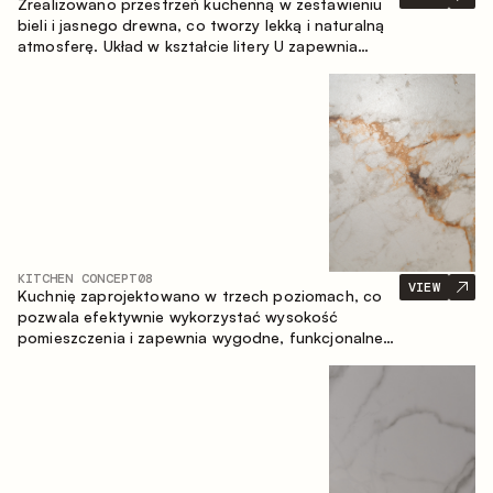
Zrealizowano przestrzeń kuchenną w zestawieniu
bieli i jasnego drewna, co tworzy lekką i naturalną
atmosferę. Układ w kształcie litery U zapewnia
ergonomię oraz wygodę codziennego użytkowania,
a blat barowy stanowi dodatkową strefę
użytkową, tworząc miejsce na szybkie śniadania i
spotkania.
KITCHEN CONCEPT
08
VIEW
Kuchnię zaprojektowano w trzech poziomach, co
pozwala efektywnie wykorzystać wysokość
pomieszczenia i zapewnia wygodne, funkcjonalne
przechowywanie. Liniowy układ podkreśla prostotę
i spójność kompozycji.