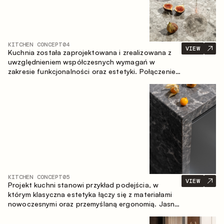
KITCHEN CONCEPT
04
VIEW
Kuchnia została zaprojektowana i zrealizowana z
uwzględnieniem współczesnych wymagań w
zakresie funkcjonalności oraz estetyki. Połączenie
różnorodnych faktur tworzy spójną, stonowaną i
harmonijną przestrzeń.
KITCHEN CONCEPT
05
VIEW
Projekt kuchni stanowi przykład podejścia, w
którym klasyczna estetyka łączy się z materiałami
nowoczesnymi oraz przemyślaną ergonomią. Jasna
paleta kolorystyczna, wyraźna geometria i
zrównoważone proporcje tworzą wnętrze