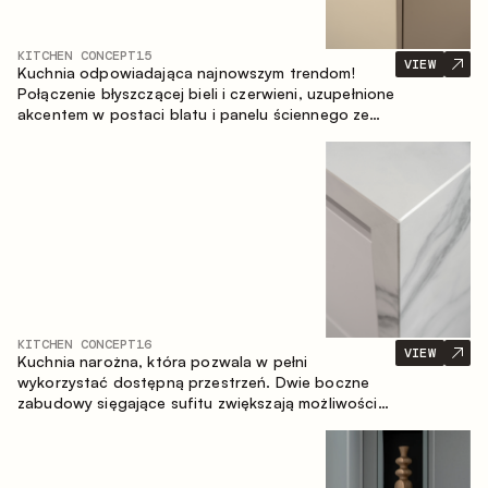
KITCHEN CONCEPT
15
VIEW
Kuchnia odpowiadająca najnowszym trendom!
Połączenie błyszczącej bieli i czerwieni, uzupełnione
akcentem w postaci blatu i panelu ściennego ze
spieku inspirowanego marmurem. Centralnym
elementem przestrzeni jest wyspa, która łączy
funkcję roboczą ze strefą jadalnianą.
KITCHEN CONCEPT
16
VIEW
Kuchnia narożna, która pozwala w pełni
wykorzystać dostępną przestrzeń. Dwie boczne
zabudowy sięgające sufitu zwiększają możliwości
przechowywania oraz umożliwiają wygodne
rozmieszczenie sprzętu AGD.