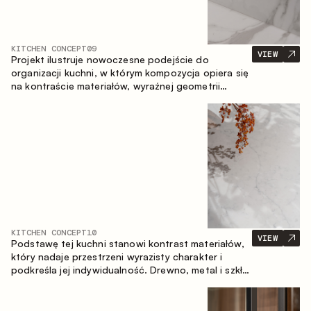
KITCHEN CONCEPT
09
VIEW
Projekt ilustruje nowoczesne podejście do
organizacji kuchni, w którym kompozycja opiera się
na kontraście materiałów, wyraźnej geometrii
modułów oraz zestawieniu otwartych i zamkniętych
stref przechowywania. Układ prosty z wyspą
buduje logiczną strukturę przestrzeni oraz tworzy
wygodną oś komunikacyjną między strefami
roboczymi.
KITCHEN CONCEPT
10
VIEW
Podstawę tej kuchni stanowi kontrast materiałów,
który nadaje przestrzeni wyrazisty charakter i
podkreśla jej indywidualność. Drewno, metal i szkło
tworzą spójną, zrównoważoną kompozycję.