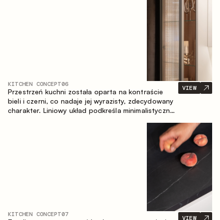
zapewniające komfort codziennego użytkowania
oraz trwałą wartość estetyczną.
KITCHEN CONCEPT
06
VIEW
Przestrzeń kuchni została oparta na kontraście
bieli i czerni, co nadaje jej wyrazisty, zdecydowany
charakter. Liniowy układ podkreśla minimalistyczny i
uporządkowany charakter wnętrza.
KITCHEN CONCEPT
07
VIEW