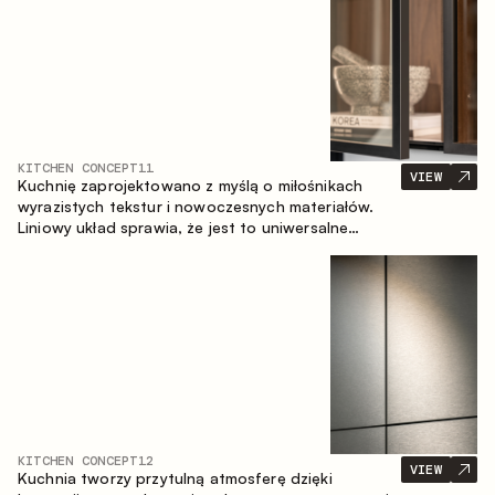
KITCHEN CONCEPT
11
VIEW
Kuchnię zaprojektowano z myślą o miłośnikach
wyrazistych tekstur i nowoczesnych materiałów.
Liniowy układ sprawia, że jest to uniwersalne
rozwiązanie, które łatwo dopasowuje się do
różnych przestrzeni.
KITCHEN CONCEPT
12
VIEW
Kuchnia tworzy przytulną atmosferę dzięki