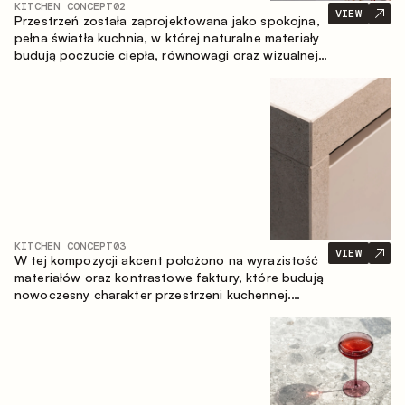
KITCHEN CONCEPT
02
VIEW
Przestrzeń została zaprojektowana jako spokojna,
pełna światła kuchnia, w której naturalne materiały
budują poczucie ciepła, równowagi oraz wizualnej
lekkości. Ponadczasowe zestawienie kolorów i
faktur tworzy harmonijną atmosferę, podkreślając
naturalną estetykę wnętrza.
KITCHEN CONCEPT
03
VIEW
W tej kompozycji akcent położono na wyrazistość
materiałów oraz kontrastowe faktury, które budują
nowoczesny charakter przestrzeni kuchennej.
Ciemne, opalane drewno, metal oraz spiek tworzą
nasyconą, taktylną kompozycję, w której każdy
materiał podkreśla charakter drugiego.