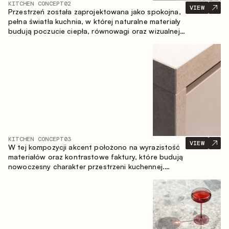
KITCHEN CONCEPT
02
VIEW
Przestrzeń została zaprojektowana jako spokojna,
pełna światła kuchnia, w której naturalne materiały
budują poczucie ciepła, równowagi oraz wizualnej
lekkości. Ponadczasowe zestawienie kolorów i
faktur tworzy harmonijną atmosferę, podkreślając
naturalną estetykę wnętrza.
KITCHEN CONCEPT
03
VIEW
W tej kompozycji akcent położono na wyrazistość
materiałów oraz kontrastowe faktury, które budują
nowoczesny charakter przestrzeni kuchennej.
Ciemne, opalane drewno, metal oraz spiek tworzą
nasyconą, taktylną kompozycję, w której każdy
materiał podkreśla charakter drugiego.