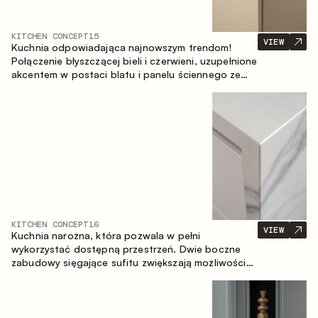
KITCHEN CONCEPT
15
VIEW
Kuchnia odpowiadająca najnowszym trendom!
Połączenie błyszczącej bieli i czerwieni, uzupełnione
akcentem w postaci blatu i panelu ściennego ze
spieku inspirowanego marmurem. Centralnym
elementem przestrzeni jest wyspa, która łączy
funkcję roboczą ze strefą jadalnianą.
KITCHEN CONCEPT
16
VIEW
Kuchnia narożna, która pozwala w pełni
wykorzystać dostępną przestrzeń. Dwie boczne
zabudowy sięgające sufitu zwiększają możliwości
przechowywania oraz umożliwiają wygodne
rozmieszczenie sprzętu AGD.