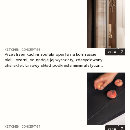
zapewniające komfort codziennego użytkowania
oraz trwałą wartość estetyczną.
KITCHEN CONCEPT
06
VIEW
Przestrzeń kuchni została oparta na kontraście
bieli i czerni, co nadaje jej wyrazisty, zdecydowany
charakter. Liniowy układ podkreśla minimalistyczny i
uporządkowany charakter wnętrza.
KITCHEN CONCEPT
07
VIEW