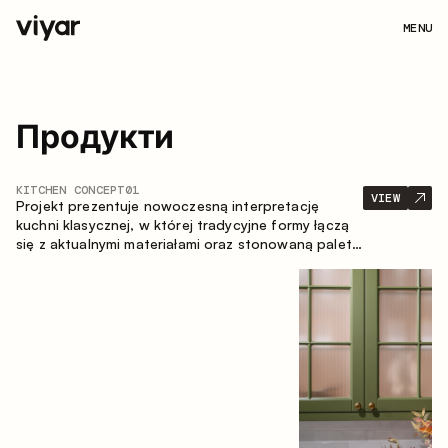
MENU
Продукти
KITCHEN CONCEPT
01
VIEW
Projekt prezentuje nowoczesną interpretację
kuchni klasycznej, w której tradycyjne formy łączą
się z aktualnymi materiałami oraz stonowaną paletą
kolorystyczną. Przemyślana i przestronna
kompozycja zabudowy tworzy komfortową i
funkcjonalną przestrzeń do codziennego
użytkowania.