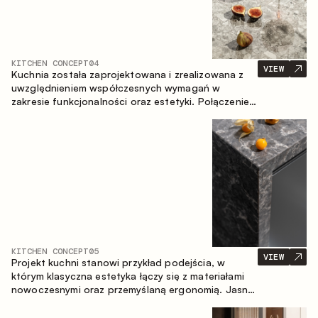
KITCHEN CONCEPT
04
VIEW
Kuchnia została zaprojektowana i zrealizowana z
uwzględnieniem współczesnych wymagań w
zakresie funkcjonalności oraz estetyki. Połączenie
różnorodnych faktur tworzy spójną, stonowaną i
harmonijną przestrzeń.
KITCHEN CONCEPT
05
VIEW
Projekt kuchni stanowi przykład podejścia, w
którym klasyczna estetyka łączy się z materiałami
nowoczesnymi oraz przemyślaną ergonomią. Jasna
paleta kolorystyczna, wyraźna geometria i
zrównoważone proporcje tworzą wnętrze