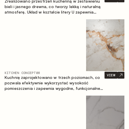
Zrealizowano przestrzeń kuchenną w zestawieniu
bieli i jasnego drewna, co tworzy lekką i naturalną
atmosferę. Układ w kształcie litery U zapewnia
ergonomię oraz wygodę codziennego użytkowania,
a blat barowy stanowi dodatkową strefę
użytkową, tworząc miejsce na szybkie śniadania i
spotkania.
KITCHEN CONCEPT
08
VIEW
Kuchnię zaprojektowano w trzech poziomach, co
pozwala efektywnie wykorzystać wysokość
pomieszczenia i zapewnia wygodne, funkcjonalne
przechowywanie. Liniowy układ podkreśla prostotę
i spójność kompozycji.