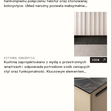
harmonijnemu połączeniu tekstur oraz stonowanej
kolorystyce. Układ narożny pozwala maksymalnie
wykorzystać przestrzeń pomieszczenia.
KITCHEN CONCEPT
13
VIEW
Kuchnię zaprojektowano z myślą o przestronnych
wnętrzach i odpowiada potrzebom osób ceniących
styl oraz funkcjonalność. Kluczowym elementem
projektu jest wyspa połączona ze strefą jadalnianą.