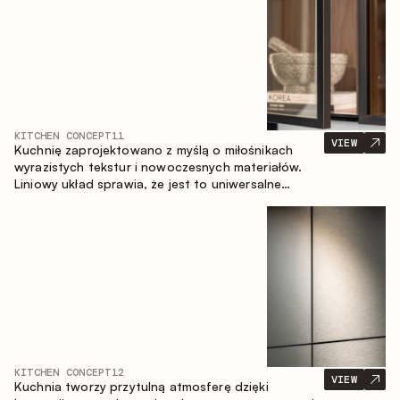
KITCHEN CONCEPT
11
VIEW
Kuchnię zaprojektowano z myślą o miłośnikach
wyrazistych tekstur i nowoczesnych materiałów.
Liniowy układ sprawia, że jest to uniwersalne
rozwiązanie, które łatwo dopasowuje się do
różnych przestrzeni.
KITCHEN CONCEPT
12
VIEW
Kuchnia tworzy przytulną atmosferę dzięki