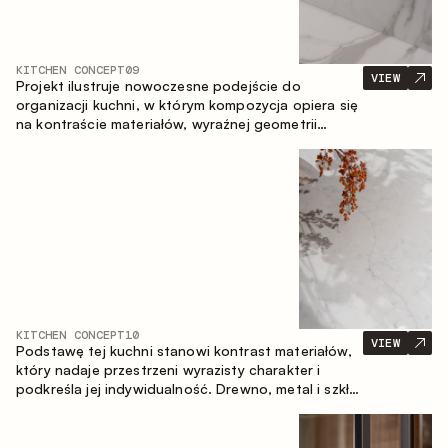
KITCHEN CONCEPT
09
VIEW
Projekt ilustruje nowoczesne podejście do
organizacji kuchni, w którym kompozycja opiera się
na kontraście materiałów, wyraźnej geometrii
modułów oraz zestawieniu otwartych i zamkniętych
stref przechowywania. Układ prosty z wyspą
buduje logiczną strukturę przestrzeni oraz tworzy
wygodną oś komunikacyjną między strefami
roboczymi.
KITCHEN CONCEPT
10
VIEW
Podstawę tej kuchni stanowi kontrast materiałów,
który nadaje przestrzeni wyrazisty charakter i
podkreśla jej indywidualność. Drewno, metal i szkło
tworzą spójną, zrównoważoną kompozycję.