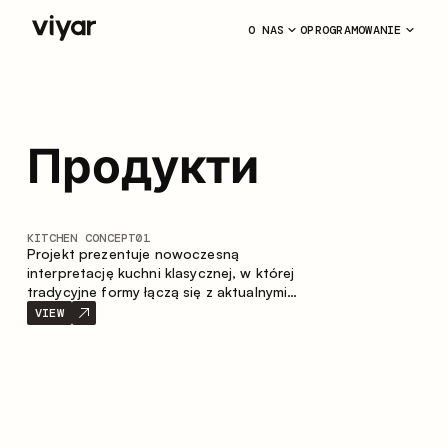
O NAS
OPROGRAMOWANIE
Продукти
KITCHEN CONCEPT
01
Projekt prezentuje nowoczesną
interpretację kuchni klasycznej, w której
tradycyjne formy łączą się z aktualnymi
materiałami oraz stonowaną paletą
VIEW
kolorystyczną. Przemyślana i przestronna
kompozycja zabudowy tworzy komfortową
i funkcjonalną przestrzeń do codziennego
użytkowania.