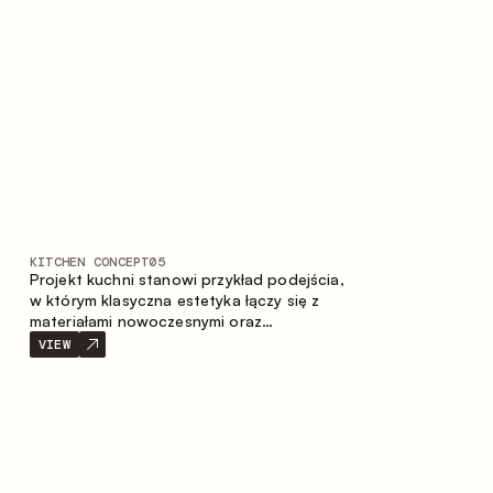
stonowaną i harmonijną przestrzeń.
KITCHEN CONCEPT
05
Projekt kuchni stanowi przykład podejścia,
w którym klasyczna estetyka łączy się z
materiałami nowoczesnymi oraz
przemyślaną ergonomią. Jasna paleta
VIEW
kolorystyczna, wyraźna geometria i
zrównoważone proporcje tworzą wnętrze
zapewniające komfort codziennego
użytkowania oraz trwałą wartość
estetyczną.