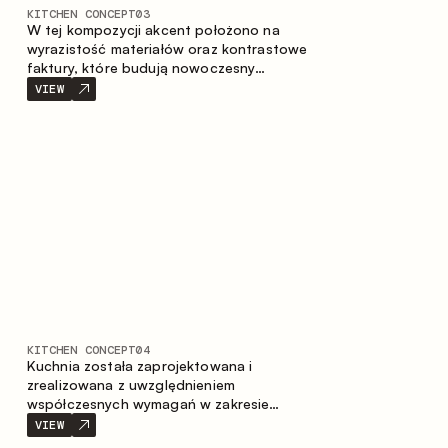
KITCHEN CONCEPT
03
W tej kompozycji akcent położono na
wyrazistość materiałów oraz kontrastowe
faktury, które budują nowoczesny
charakter przestrzeni kuchennej. Ciemne,
VIEW
opalane drewno, metal oraz spiek tworzą
nasyconą, taktylną kompozycję, w której
każdy materiał podkreśla charakter
drugiego.
KITCHEN CONCEPT
04
Kuchnia została zaprojektowana i
zrealizowana z uwzględnieniem
współczesnych wymagań w zakresie
funkcjonalności oraz estetyki. Połączenie
VIEW
różnorodnych faktur tworzy spójną,