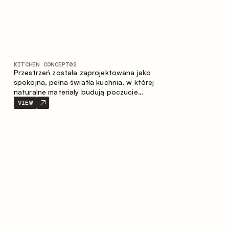
KITCHEN CONCEPT
02
Przestrzeń została zaprojektowana jako
spokojna, pełna światła kuchnia, w której
naturalne materiały budują poczucie
ciepła, równowagi oraz wizualnej lekkości.
VIEW
Ponadczasowe zestawienie kolorów i
faktur tworzy harmonijną atmosferę,
podkreślając naturalną estetykę wnętrza.