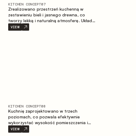
KITCHEN CONCEPT
07
Zrealizowano przestrzeń kuchenną w
zestawieniu bieli i jasnego drewna, co
tworzy lekką i naturalną atmosferę. Układ
w kształcie litery U zapewnia ergonomię
VIEW
oraz wygodę codziennego użytkowania, a
blat barowy stanowi dodatkową strefę
użytkową, tworząc miejsce na szybkie
śniadania i spotkania.
KITCHEN CONCEPT
08
Kuchnię zaprojektowano w trzech
poziomach, co pozwala efektywnie
wykorzystać wysokość pomieszczenia i
zapewnia wygodne, funkcjonalne
VIEW
przechowywanie. Liniowy układ podkreśla