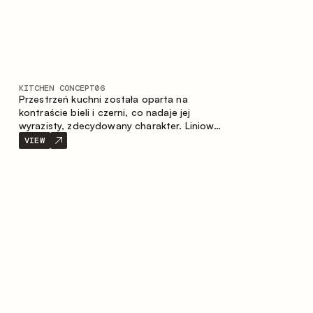
KITCHEN CONCEPT
06
Przestrzeń kuchni została oparta na
kontraście bieli i czerni, co nadaje jej
wyrazisty, zdecydowany charakter. Liniowy
układ podkreśla minimalistyczny i
VIEW
uporządkowany charakter wnętrza.