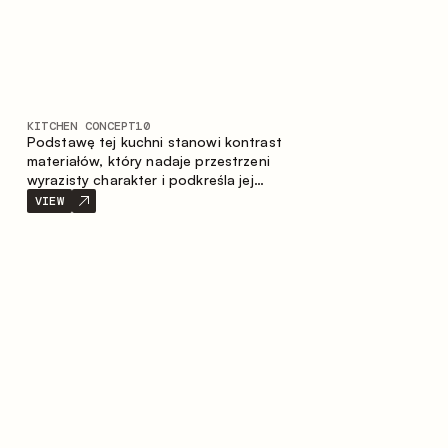
KITCHEN CONCEPT
10
Podstawę tej kuchni stanowi kontrast
materiałów, który nadaje przestrzeni
wyrazisty charakter i podkreśla jej
indywidualność. Drewno, metal i szkło
VIEW
tworzą spójną, zrównoważoną
kompozycję.