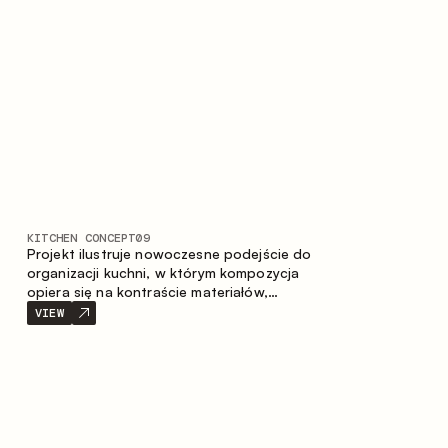
prostotę i spójność kompozycji.
KITCHEN CONCEPT
09
Projekt ilustruje nowoczesne podejście do
organizacji kuchni, w którym kompozycja
opiera się na kontraście materiałów,
wyraźnej geometrii modułów oraz
VIEW
zestawieniu otwartych i zamkniętych stref
przechowywania. Układ prosty z wyspą
buduje logiczną strukturę przestrzeni oraz
tworzy wygodną oś komunikacyjną między
strefami roboczymi.