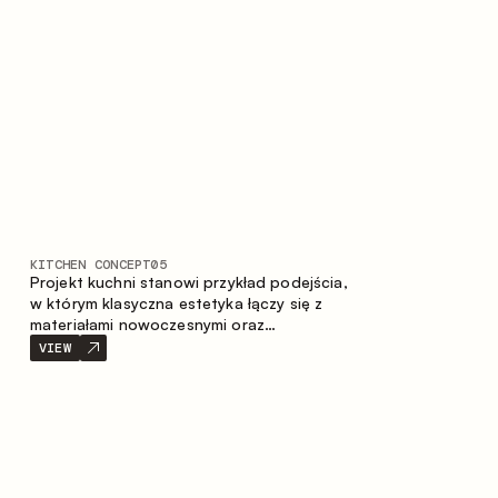
stonowaną i harmonijną przestrzeń.
KITCHEN CONCEPT
05
Projekt kuchni stanowi przykład podejścia,
w którym klasyczna estetyka łączy się z
materiałami nowoczesnymi oraz
przemyślaną ergonomią. Jasna paleta
VIEW
kolorystyczna, wyraźna geometria i
zrównoważone proporcje tworzą wnętrze
zapewniające komfort codziennego
użytkowania oraz trwałą wartość
estetyczną.