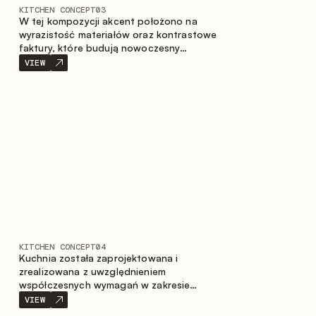
KITCHEN CONCEPT
03
W tej kompozycji akcent położono na
wyrazistość materiałów oraz kontrastowe
faktury, które budują nowoczesny
charakter przestrzeni kuchennej. Ciemne,
VIEW
opalane drewno, metal oraz spiek tworzą
nasyconą, taktylną kompozycję, w której
każdy materiał podkreśla charakter
drugiego.
KITCHEN CONCEPT
04
Kuchnia została zaprojektowana i
zrealizowana z uwzględnieniem
współczesnych wymagań w zakresie
funkcjonalności oraz estetyki. Połączenie
VIEW
różnorodnych faktur tworzy spójną,