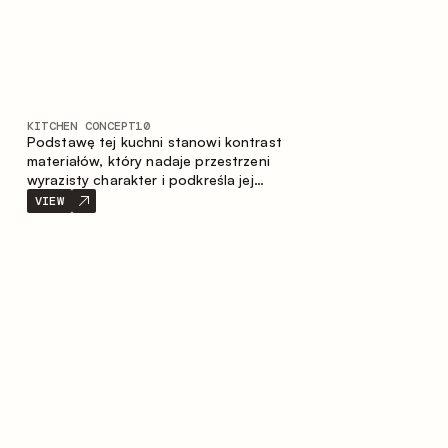
KITCHEN CONCEPT
10
Podstawę tej kuchni stanowi kontrast
materiałów, który nadaje przestrzeni
wyrazisty charakter i podkreśla jej
indywidualność. Drewno, metal i szkło
VIEW
tworzą spójną, zrównoważoną
kompozycję.