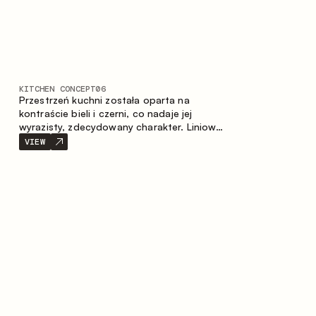
KITCHEN CONCEPT
06
Przestrzeń kuchni została oparta na
kontraście bieli i czerni, co nadaje jej
wyrazisty, zdecydowany charakter. Liniowy
układ podkreśla minimalistyczny i
VIEW
uporządkowany charakter wnętrza.