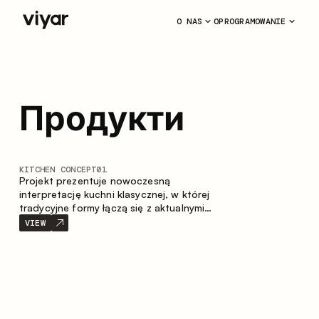
O NAS
OPROGRAMOWANIE
Продукти
KITCHEN CONCEPT
01
Projekt prezentuje nowoczesną
interpretację kuchni klasycznej, w której
tradycyjne formy łączą się z aktualnymi
materiałami oraz stonowaną paletą
VIEW
kolorystyczną. Przemyślana i przestronna
kompozycja zabudowy tworzy komfortową
i funkcjonalną przestrzeń do codziennego
użytkowania.