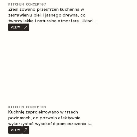
KITCHEN CONCEPT
07
Zrealizowano przestrzeń kuchenną w
zestawieniu bieli i jasnego drewna, co
tworzy lekką i naturalną atmosferę. Układ
w kształcie litery U zapewnia ergonomię
VIEW
oraz wygodę codziennego użytkowania, a
blat barowy stanowi dodatkową strefę
użytkową, tworząc miejsce na szybkie
śniadania i spotkania.
KITCHEN CONCEPT
08
Kuchnię zaprojektowano w trzech
poziomach, co pozwala efektywnie
wykorzystać wysokość pomieszczenia i
zapewnia wygodne, funkcjonalne
VIEW
przechowywanie. Liniowy układ podkreśla