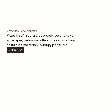
KITCHEN CONCEPT
02
Przestrzeń została zaprojektowana jako
spokojna, pełna światła kuchnia, w której
naturalne materiały budują poczucie
ciepła, równowagi oraz wizualnej lekkości.
VIEW
Ponadczasowe zestawienie kolorów i
faktur tworzy harmonijną atmosferę,
podkreślając naturalną estetykę wnętrza.