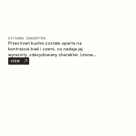
KITCHEN CONCEPT
06
Przestrzeń kuchni została oparta na
kontraście bieli i czerni, co nadaje jej
wyrazisty, zdecydowany charakter. Liniowy
układ podkreśla minimalistyczny i
VIEW
uporządkowany charakter wnętrza.