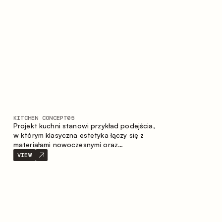
stonowaną i harmonijną przestrzeń.
KITCHEN CONCEPT
05
Projekt kuchni stanowi przykład podejścia,
w którym klasyczna estetyka łączy się z
materiałami nowoczesnymi oraz
przemyślaną ergonomią. Jasna paleta
VIEW
kolorystyczna, wyraźna geometria i
zrównoważone proporcje tworzą wnętrze
zapewniające komfort codziennego
użytkowania oraz trwałą wartość
estetyczną.