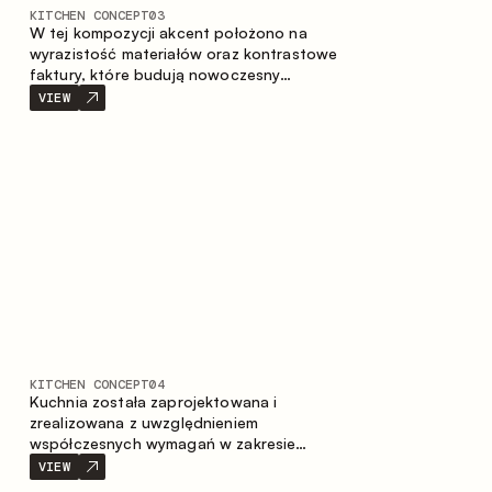
KITCHEN CONCEPT
03
W tej kompozycji akcent położono na
wyrazistość materiałów oraz kontrastowe
faktury, które budują nowoczesny
charakter przestrzeni kuchennej. Ciemne,
VIEW
opalane drewno, metal oraz spiek tworzą
nasyconą, taktylną kompozycję, w której
każdy materiał podkreśla charakter
drugiego.
KITCHEN CONCEPT
04
Kuchnia została zaprojektowana i
zrealizowana z uwzględnieniem
współczesnych wymagań w zakresie
funkcjonalności oraz estetyki. Połączenie
VIEW
różnorodnych faktur tworzy spójną,