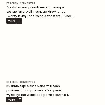
KITCHEN CONCEPT
07
Zrealizowano przestrzeń kuchenną w
zestawieniu bieli i jasnego drewna, co
tworzy lekką i naturalną atmosferę. Układ
w kształcie litery U zapewnia ergonomię
VIEW
oraz wygodę codziennego użytkowania, a
blat barowy stanowi dodatkową strefę
użytkową, tworząc miejsce na szybkie
śniadania i spotkania.
KITCHEN CONCEPT
08
Kuchnię zaprojektowano w trzech
poziomach, co pozwala efektywnie
wykorzystać wysokość pomieszczenia i
zapewnia wygodne, funkcjonalne
VIEW
przechowywanie. Liniowy układ podkreśla