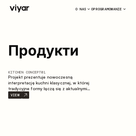
O NAS
OPROGRAMOWANIE
Продукти
KITCHEN CONCEPT
01
Projekt prezentuje nowoczesną
interpretację kuchni klasycznej, w której
tradycyjne formy łączą się z aktualnymi
materiałami oraz stonowaną paletą
VIEW
kolorystyczną. Przemyślana i przestronna
kompozycja zabudowy tworzy komfortową
i funkcjonalną przestrzeń do codziennego
użytkowania.