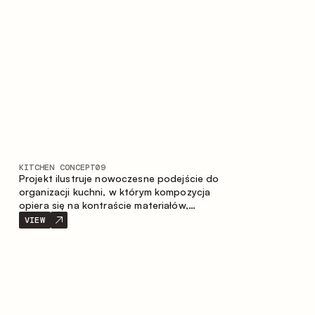
prostotę i spójność kompozycji.
KITCHEN CONCEPT
09
Projekt ilustruje nowoczesne podejście do
organizacji kuchni, w którym kompozycja
opiera się na kontraście materiałów,
wyraźnej geometrii modułów oraz
VIEW
zestawieniu otwartych i zamkniętych stref
przechowywania. Układ prosty z wyspą
buduje logiczną strukturę przestrzeni oraz
tworzy wygodną oś komunikacyjną między
strefami roboczymi.