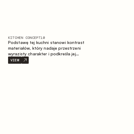
KITCHEN CONCEPT
10
Podstawę tej kuchni stanowi kontrast
materiałów, który nadaje przestrzeni
wyrazisty charakter i podkreśla jej
indywidualność. Drewno, metal i szkło
VIEW
tworzą spójną, zrównoważoną
kompozycję.