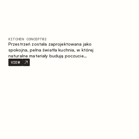
KITCHEN CONCEPT
02
Przestrzeń została zaprojektowana jako
spokojna, pełna światła kuchnia, w której
naturalne materiały budują poczucie
ciepła, równowagi oraz wizualnej lekkości.
VIEW
Ponadczasowe zestawienie kolorów i
faktur tworzy harmonijną atmosferę,
podkreślając naturalną estetykę wnętrza.