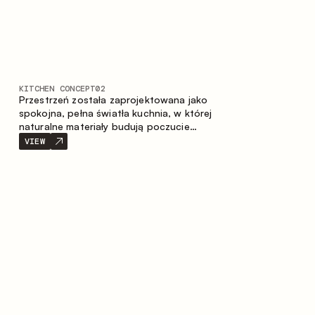
KITCHEN CONCEPT
02
Przestrzeń została zaprojektowana jako
spokojna, pełna światła kuchnia, w której
naturalne materiały budują poczucie
ciepła, równowagi oraz wizualnej lekkości.
VIEW
Ponadczasowe zestawienie kolorów i
faktur tworzy harmonijną atmosferę,
podkreślając naturalną estetykę wnętrza.