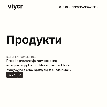
O NAS
OPROGRAMOWANIE
Продукти
KITCHEN CONCEPT
01
Projekt prezentuje nowoczesną
interpretację kuchni klasycznej, w której
tradycyjne formy łączą się z aktualnymi
materiałami oraz stonowaną paletą
VIEW
kolorystyczną. Przemyślana i przestronna
kompozycja zabudowy tworzy komfortową
i funkcjonalną przestrzeń do codziennego
użytkowania.