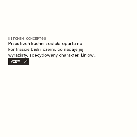
KITCHEN CONCEPT
06
Przestrzeń kuchni została oparta na
kontraście bieli i czerni, co nadaje jej
wyrazisty, zdecydowany charakter. Liniowy
układ podkreśla minimalistyczny i
VIEW
uporządkowany charakter wnętrza.