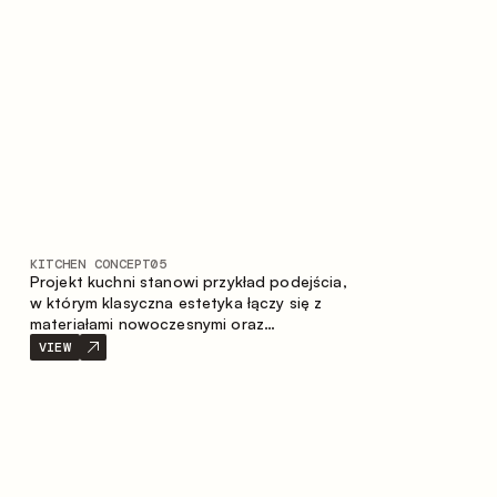
stonowaną i harmonijną przestrzeń.
KITCHEN CONCEPT
05
Projekt kuchni stanowi przykład podejścia,
w którym klasyczna estetyka łączy się z
materiałami nowoczesnymi oraz
przemyślaną ergonomią. Jasna paleta
VIEW
kolorystyczna, wyraźna geometria i
zrównoważone proporcje tworzą wnętrze
zapewniające komfort codziennego
użytkowania oraz trwałą wartość
estetyczną.