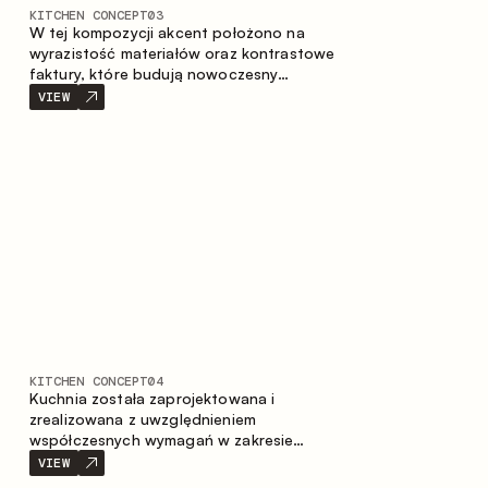
KITCHEN CONCEPT
03
W tej kompozycji akcent położono na
wyrazistość materiałów oraz kontrastowe
faktury, które budują nowoczesny
charakter przestrzeni kuchennej. Ciemne,
VIEW
opalane drewno, metal oraz spiek tworzą
nasyconą, taktylną kompozycję, w której
każdy materiał podkreśla charakter
drugiego.
KITCHEN CONCEPT
04
Kuchnia została zaprojektowana i
zrealizowana z uwzględnieniem
współczesnych wymagań w zakresie
funkcjonalności oraz estetyki. Połączenie
VIEW
różnorodnych faktur tworzy spójną,