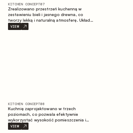
KITCHEN CONCEPT
07
Zrealizowano przestrzeń kuchenną w
zestawieniu bieli i jasnego drewna, co
tworzy lekką i naturalną atmosferę. Układ
w kształcie litery U zapewnia ergonomię
VIEW
oraz wygodę codziennego użytkowania, a
blat barowy stanowi dodatkową strefę
użytkową, tworząc miejsce na szybkie
śniadania i spotkania.
KITCHEN CONCEPT
08
Kuchnię zaprojektowano w trzech
poziomach, co pozwala efektywnie
wykorzystać wysokość pomieszczenia i
zapewnia wygodne, funkcjonalne
VIEW
przechowywanie. Liniowy układ podkreśla