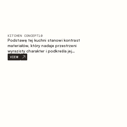
KITCHEN CONCEPT
10
Podstawę tej kuchni stanowi kontrast
materiałów, który nadaje przestrzeni
wyrazisty charakter i podkreśla jej
indywidualność. Drewno, metal i szkło
VIEW
tworzą spójną, zrównoważoną
kompozycję.