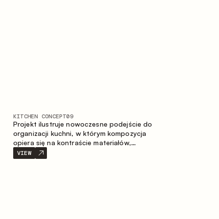
prostotę i spójność kompozycji.
KITCHEN CONCEPT
09
Projekt ilustruje nowoczesne podejście do
organizacji kuchni, w którym kompozycja
opiera się na kontraście materiałów,
wyraźnej geometrii modułów oraz
VIEW
zestawieniu otwartych i zamkniętych stref
przechowywania. Układ prosty z wyspą
buduje logiczną strukturę przestrzeni oraz
tworzy wygodną oś komunikacyjną między
strefami roboczymi.