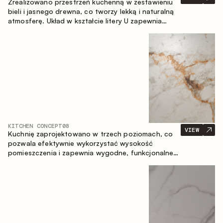
Zrealizowano przestrzeń kuchenną w zestawieniu
bieli i jasnego drewna, co tworzy lekką i naturalną
atmosferę. Układ w kształcie litery U zapewnia
ergonomię oraz wygodę codziennego użytkowania,
a blat barowy stanowi dodatkową strefę
użytkową, tworząc miejsce na szybkie śniadania i
spotkania.
KITCHEN CONCEPT
08
VIEW
Kuchnię zaprojektowano w trzech poziomach, co
pozwala efektywnie wykorzystać wysokość
pomieszczenia i zapewnia wygodne, funkcjonalne
przechowywanie. Liniowy układ podkreśla prostotę
i spójność kompozycji.