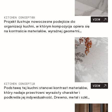
KITCHEN CONCEPT
09
VIEW
Projekt ilustruje nowoczesne podejście do
organizacji kuchni, w którym kompozycja opiera się
na kontraście materiałów, wyraźnej geometrii
modułów oraz zestawieniu otwartych i zamkniętych
stref przechowywania. Układ prosty z wyspą
buduje logiczną strukturę przestrzeni oraz tworzy
wygodną oś komunikacyjną między strefami
roboczymi.
KITCHEN CONCEPT
10
VIEW
Podstawę tej kuchni stanowi kontrast materiałów,
który nadaje przestrzeni wyrazisty charakter i
podkreśla jej indywidualność. Drewno, metal i szkło
tworzą spójną, zrównoważoną kompozycję.