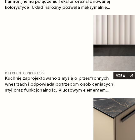
harmonijnemu połączeniu tekstur oraz stonowanej
kolorystyce. Układ narożny pozwala maksymalnie
wykorzystać przestrzeń pomieszczenia.
KITCHEN CONCEPT
13
VIEW
Kuchnię zaprojektowano z myślą o przestronnych
wnętrzach i odpowiada potrzebom osób ceniących
styl oraz funkcjonalność. Kluczowym elementem
projektu jest wyspa połączona ze strefą jadalnianą.