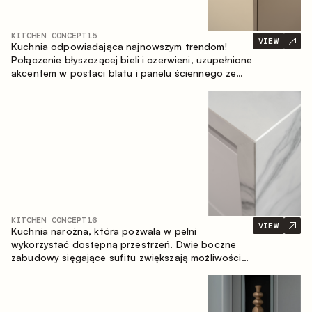
KITCHEN CONCEPT
15
VIEW
Kuchnia odpowiadająca najnowszym trendom!
Połączenie błyszczącej bieli i czerwieni, uzupełnione
akcentem w postaci blatu i panelu ściennego ze
spieku inspirowanego marmurem. Centralnym
elementem przestrzeni jest wyspa, która łączy
funkcję roboczą ze strefą jadalnianą.
KITCHEN CONCEPT
16
VIEW
Kuchnia narożna, która pozwala w pełni
wykorzystać dostępną przestrzeń. Dwie boczne
zabudowy sięgające sufitu zwiększają możliwości
przechowywania oraz umożliwiają wygodne
rozmieszczenie sprzętu AGD.