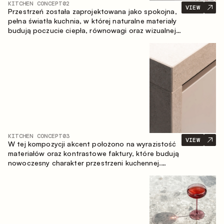
KITCHEN CONCEPT
02
VIEW
Przestrzeń została zaprojektowana jako spokojna,
pełna światła kuchnia, w której naturalne materiały
budują poczucie ciepła, równowagi oraz wizualnej
lekkości. Ponadczasowe zestawienie kolorów i
faktur tworzy harmonijną atmosferę, podkreślając
naturalną estetykę wnętrza.
KITCHEN CONCEPT
03
VIEW
W tej kompozycji akcent położono na wyrazistość
materiałów oraz kontrastowe faktury, które budują
nowoczesny charakter przestrzeni kuchennej.
Ciemne, opalane drewno, metal oraz spiek tworzą
nasyconą, taktylną kompozycję, w której każdy
materiał podkreśla charakter drugiego.