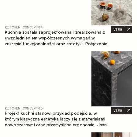
KITCHEN CONCEPT
04
VIEW
Kuchnia została zaprojektowana i zrealizowana z
uwzględnieniem współczesnych wymagań w
zakresie funkcjonalności oraz estetyki. Połączenie
różnorodnych faktur tworzy spójną, stonowaną i
harmonijną przestrzeń.
KITCHEN CONCEPT
05
VIEW
Projekt kuchni stanowi przykład podejścia, w
którym klasyczna estetyka łączy się z materiałami
nowoczesnymi oraz przemyślaną ergonomią. Jasna
paleta kolorystyczna, wyraźna geometria i
zrównoważone proporcje tworzą wnętrze