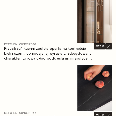
zapewniające komfort codziennego użytkowania
oraz trwałą wartość estetyczną.
KITCHEN CONCEPT
06
VIEW
Przestrzeń kuchni została oparta na kontraście
bieli i czerni, co nadaje jej wyrazisty, zdecydowany
charakter. Liniowy układ podkreśla minimalistyczny i
uporządkowany charakter wnętrza.
KITCHEN CONCEPT
07
VIEW