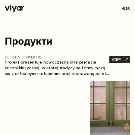
MENU
Продукти
KITCHEN CONCEPT
01
VIEW
Projekt prezentuje nowoczesną interpretację
kuchni klasycznej, w której tradycyjne formy łączą
się z aktualnymi materiałami oraz stonowaną paletą
kolorystyczną. Przemyślana i przestronna
kompozycja zabudowy tworzy komfortową i
funkcjonalną przestrzeń do codziennego
użytkowania.