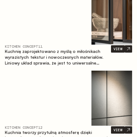
KITCHEN CONCEPT
11
VIEW
Kuchnię zaprojektowano z myślą o miłośnikach
wyrazistych tekstur i nowoczesnych materiałów.
Liniowy układ sprawia, że jest to uniwersalne
rozwiązanie, które łatwo dopasowuje się do
różnych przestrzeni.
KITCHEN CONCEPT
12
VIEW
Kuchnia tworzy przytulną atmosferę dzięki