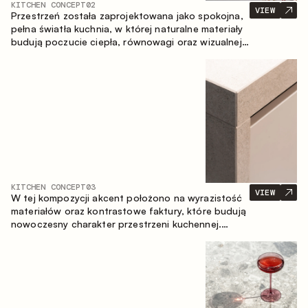
KITCHEN CONCEPT
02
VIEW
Przestrzeń została zaprojektowana jako spokojna,
pełna światła kuchnia, w której naturalne materiały
budują poczucie ciepła, równowagi oraz wizualnej
lekkości. Ponadczasowe zestawienie kolorów i
faktur tworzy harmonijną atmosferę, podkreślając
naturalną estetykę wnętrza.
KITCHEN CONCEPT
03
VIEW
W tej kompozycji akcent położono na wyrazistość
materiałów oraz kontrastowe faktury, które budują
nowoczesny charakter przestrzeni kuchennej.
Ciemne, opalane drewno, metal oraz spiek tworzą
nasyconą, taktylną kompozycję, w której każdy
materiał podkreśla charakter drugiego.