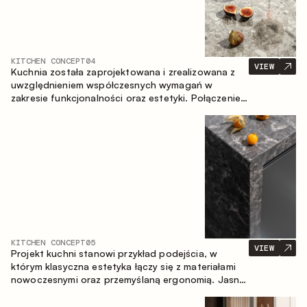
KITCHEN CONCEPT
04
VIEW
Kuchnia została zaprojektowana i zrealizowana z
uwzględnieniem współczesnych wymagań w
zakresie funkcjonalności oraz estetyki. Połączenie
różnorodnych faktur tworzy spójną, stonowaną i
harmonijną przestrzeń.
KITCHEN CONCEPT
05
VIEW
Projekt kuchni stanowi przykład podejścia, w
którym klasyczna estetyka łączy się z materiałami
nowoczesnymi oraz przemyślaną ergonomią. Jasna
paleta kolorystyczna, wyraźna geometria i
zrównoważone proporcje tworzą wnętrze