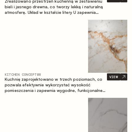
Zrealizowano przestrzeń kuchenną w zestawieniu
bieli i jasnego drewna, co tworzy lekką i naturalną
atmosferę. Układ w kształcie litery U zapewnia
ergonomię oraz wygodę codziennego użytkowania,
a blat barowy stanowi dodatkową strefę
użytkową, tworząc miejsce na szybkie śniadania i
spotkania.
KITCHEN CONCEPT
08
VIEW
Kuchnię zaprojektowano w trzech poziomach, co
pozwala efektywnie wykorzystać wysokość
pomieszczenia i zapewnia wygodne, funkcjonalne
przechowywanie. Liniowy układ podkreśla prostotę
i spójność kompozycji.