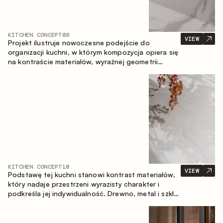
KITCHEN CONCEPT
09
VIEW
Projekt ilustruje nowoczesne podejście do
organizacji kuchni, w którym kompozycja opiera się
na kontraście materiałów, wyraźnej geometrii
modułów oraz zestawieniu otwartych i zamkniętych
stref przechowywania. Układ prosty z wyspą
buduje logiczną strukturę przestrzeni oraz tworzy
wygodną oś komunikacyjną między strefami
roboczymi.
KITCHEN CONCEPT
10
VIEW
Podstawę tej kuchni stanowi kontrast materiałów,
który nadaje przestrzeni wyrazisty charakter i
podkreśla jej indywidualność. Drewno, metal i szkło
tworzą spójną, zrównoważoną kompozycję.