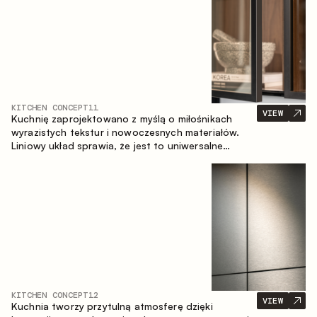
KITCHEN CONCEPT
11
VIEW
Kuchnię zaprojektowano z myślą o miłośnikach
wyrazistych tekstur i nowoczesnych materiałów.
Liniowy układ sprawia, że jest to uniwersalne
rozwiązanie, które łatwo dopasowuje się do
różnych przestrzeni.
KITCHEN CONCEPT
12
VIEW
Kuchnia tworzy przytulną atmosferę dzięki