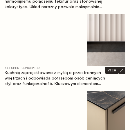
harmonijnemu połączeniu tekstur oraz stonowanej
kolorystyce. Układ narożny pozwala maksymalnie
wykorzystać przestrzeń pomieszczenia.
KITCHEN CONCEPT
13
VIEW
Kuchnię zaprojektowano z myślą o przestronnych
wnętrzach i odpowiada potrzebom osób ceniących
styl oraz funkcjonalność. Kluczowym elementem
projektu jest wyspa połączona ze strefą jadalnianą.