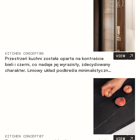
zapewniające komfort codziennego użytkowania
oraz trwałą wartość estetyczną.
KITCHEN CONCEPT
06
VIEW
Przestrzeń kuchni została oparta na kontraście
bieli i czerni, co nadaje jej wyrazisty, zdecydowany
charakter. Liniowy układ podkreśla minimalistyczny i
uporządkowany charakter wnętrza.
KITCHEN CONCEPT
07
VIEW