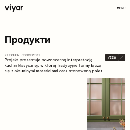
MENU
Продукти
KITCHEN CONCEPT
01
VIEW
Projekt prezentuje nowoczesną interpretację
kuchni klasycznej, w której tradycyjne formy łączą
się z aktualnymi materiałami oraz stonowaną paletą
kolorystyczną. Przemyślana i przestronna
kompozycja zabudowy tworzy komfortową i
funkcjonalną przestrzeń do codziennego
użytkowania.