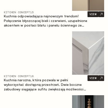
KITCHEN CONCEPT
15
VIEW
Kuchnia odpowiadająca najnowszym trendom!
Połączenie błyszczącej bieli i czerwieni, uzupełnione
akcentem w postaci blatu i panelu ściennego ze
spieku inspirowanego marmurem. Centralnym
elementem przestrzeni jest wyspa, która łączy
funkcję roboczą ze strefą jadalnianą.
KITCHEN CONCEPT
16
VIEW
Kuchnia narożna, która pozwala w pełni
wykorzystać dostępną przestrzeń. Dwie boczne
zabudowy sięgające sufitu zwiększają możliwości
przechowywania oraz umożliwiają wygodne
rozmieszczenie sprzętu AGD.