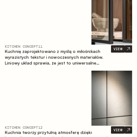
KITCHEN CONCEPT
11
VIEW
Kuchnię zaprojektowano z myślą o miłośnikach
wyrazistych tekstur i nowoczesnych materiałów.
Liniowy układ sprawia, że jest to uniwersalne
rozwiązanie, które łatwo dopasowuje się do
różnych przestrzeni.
KITCHEN CONCEPT
12
VIEW
Kuchnia tworzy przytulną atmosferę dzięki