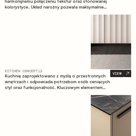
harmonijnemu połączeniu tekstur oraz stonowanej
kolorystyce. Układ narożny pozwala maksymalnie
wykorzystać przestrzeń pomieszczenia.
KITCHEN CONCEPT
13
VIEW
Kuchnię zaprojektowano z myślą o przestronnych
wnętrzach i odpowiada potrzebom osób ceniących
styl oraz funkcjonalność. Kluczowym elementem
projektu jest wyspa połączona ze strefą jadalnianą.