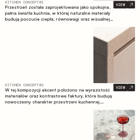
KITCHEN CONCEPT
02
VIEW
Przestrzeń została zaprojektowana jako spokojna,
pełna światła kuchnia, w której naturalne materiały
budują poczucie ciepła, równowagi oraz wizualnej
lekkości. Ponadczasowe zestawienie kolorów i
faktur tworzy harmonijną atmosferę, podkreślając
naturalną estetykę wnętrza.
KITCHEN CONCEPT
03
VIEW
W tej kompozycji akcent położono na wyrazistość
materiałów oraz kontrastowe faktury, które budują
nowoczesny charakter przestrzeni kuchennej.
Ciemne, opalane drewno, metal oraz spiek tworzą
nasyconą, taktylną kompozycję, w której każdy
materiał podkreśla charakter drugiego.