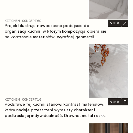
KITCHEN CONCEPT
09
VIEW
Projekt ilustruje nowoczesne podejście do
organizacji kuchni, w którym kompozycja opiera się
na kontraście materiałów, wyraźnej geometrii
modułów oraz zestawieniu otwartych i zamkniętych
stref przechowywania. Układ prosty z wyspą
buduje logiczną strukturę przestrzeni oraz tworzy
wygodną oś komunikacyjną między strefami
roboczymi.
KITCHEN CONCEPT
10
VIEW
Podstawę tej kuchni stanowi kontrast materiałów,
który nadaje przestrzeni wyrazisty charakter i
podkreśla jej indywidualność. Drewno, metal i szkło
tworzą spójną, zrównoważoną kompozycję.