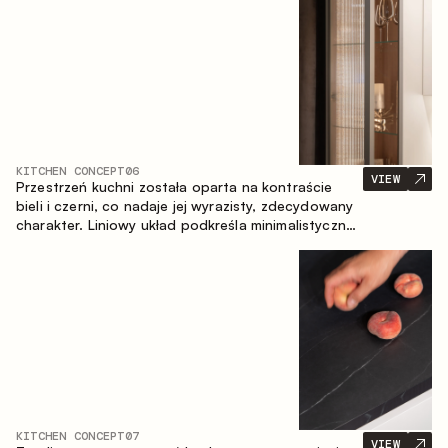
zapewniające komfort codziennego użytkowania
oraz trwałą wartość estetyczną.
KITCHEN CONCEPT
06
VIEW
Przestrzeń kuchni została oparta na kontraście
bieli i czerni, co nadaje jej wyrazisty, zdecydowany
charakter. Liniowy układ podkreśla minimalistyczny i
uporządkowany charakter wnętrza.
KITCHEN CONCEPT
07
VIEW