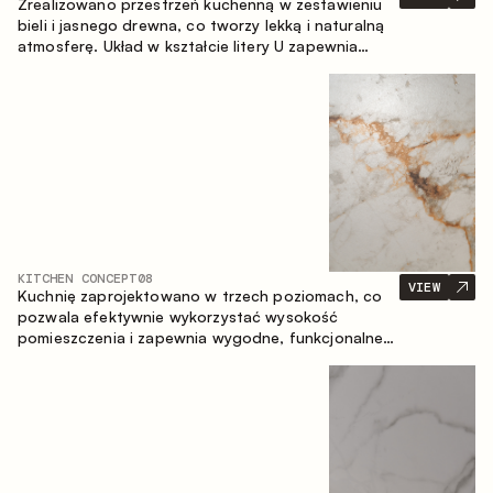
Zrealizowano przestrzeń kuchenną w zestawieniu
bieli i jasnego drewna, co tworzy lekką i naturalną
atmosferę. Układ w kształcie litery U zapewnia
ergonomię oraz wygodę codziennego użytkowania,
a blat barowy stanowi dodatkową strefę
użytkową, tworząc miejsce na szybkie śniadania i
spotkania.
KITCHEN CONCEPT
08
VIEW
Kuchnię zaprojektowano w trzech poziomach, co
pozwala efektywnie wykorzystać wysokość
pomieszczenia i zapewnia wygodne, funkcjonalne
przechowywanie. Liniowy układ podkreśla prostotę
i spójność kompozycji.