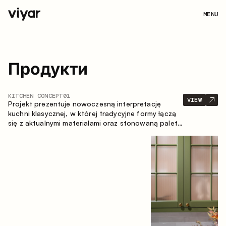
MENU
Продукти
KITCHEN CONCEPT
01
VIEW
Projekt prezentuje nowoczesną interpretację
kuchni klasycznej, w której tradycyjne formy łączą
się z aktualnymi materiałami oraz stonowaną paletą
kolorystyczną. Przemyślana i przestronna
kompozycja zabudowy tworzy komfortową i
funkcjonalną przestrzeń do codziennego
użytkowania.