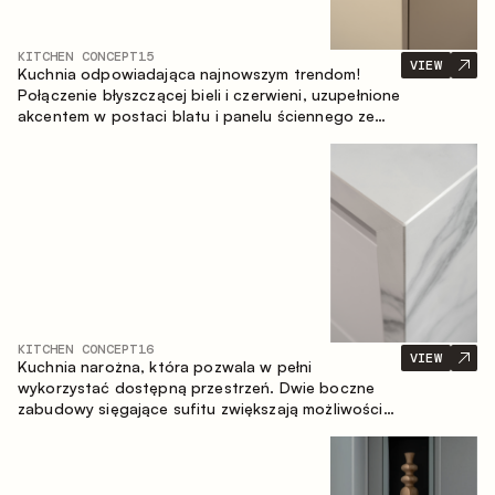
KITCHEN CONCEPT
15
VIEW
Kuchnia odpowiadająca najnowszym trendom!
Połączenie błyszczącej bieli i czerwieni, uzupełnione
akcentem w postaci blatu i panelu ściennego ze
spieku inspirowanego marmurem. Centralnym
elementem przestrzeni jest wyspa, która łączy
funkcję roboczą ze strefą jadalnianą.
KITCHEN CONCEPT
16
VIEW
Kuchnia narożna, która pozwala w pełni
wykorzystać dostępną przestrzeń. Dwie boczne
zabudowy sięgające sufitu zwiększają możliwości
przechowywania oraz umożliwiają wygodne
rozmieszczenie sprzętu AGD.