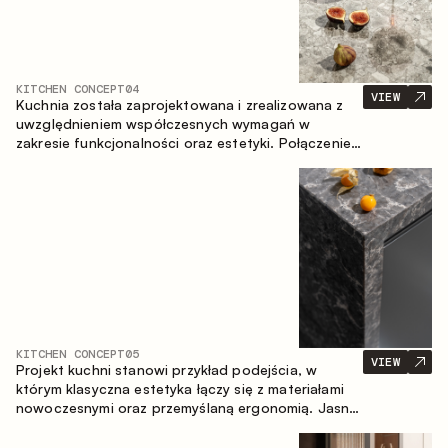
KITCHEN CONCEPT
04
VIEW
Kuchnia została zaprojektowana i zrealizowana z
uwzględnieniem współczesnych wymagań w
zakresie funkcjonalności oraz estetyki. Połączenie
różnorodnych faktur tworzy spójną, stonowaną i
harmonijną przestrzeń.
KITCHEN CONCEPT
05
VIEW
Projekt kuchni stanowi przykład podejścia, w
którym klasyczna estetyka łączy się z materiałami
nowoczesnymi oraz przemyślaną ergonomią. Jasna
paleta kolorystyczna, wyraźna geometria i
zrównoważone proporcje tworzą wnętrze