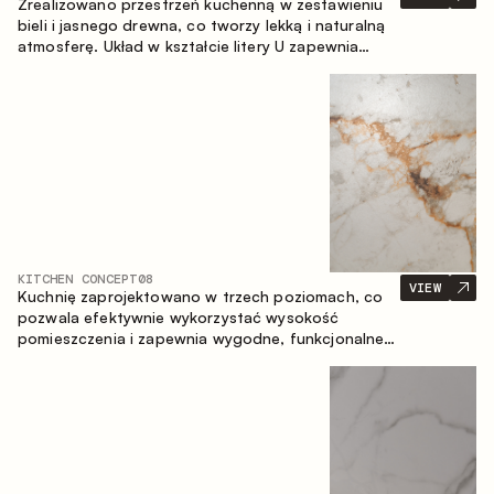
Zrealizowano przestrzeń kuchenną w zestawieniu
bieli i jasnego drewna, co tworzy lekką i naturalną
atmosferę. Układ w kształcie litery U zapewnia
ergonomię oraz wygodę codziennego użytkowania,
a blat barowy stanowi dodatkową strefę
użytkową, tworząc miejsce na szybkie śniadania i
spotkania.
KITCHEN CONCEPT
08
VIEW
Kuchnię zaprojektowano w trzech poziomach, co
pozwala efektywnie wykorzystać wysokość
pomieszczenia i zapewnia wygodne, funkcjonalne
przechowywanie. Liniowy układ podkreśla prostotę
i spójność kompozycji.