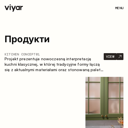
MENU
Продукти
KITCHEN CONCEPT
01
VIEW
Projekt prezentuje nowoczesną interpretację
kuchni klasycznej, w której tradycyjne formy łączą
się z aktualnymi materiałami oraz stonowaną paletą
kolorystyczną. Przemyślana i przestronna
kompozycja zabudowy tworzy komfortową i
funkcjonalną przestrzeń do codziennego
użytkowania.