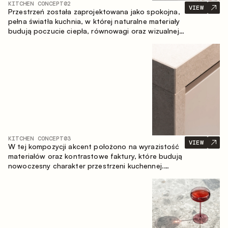
KITCHEN CONCEPT
02
VIEW
Przestrzeń została zaprojektowana jako spokojna,
pełna światła kuchnia, w której naturalne materiały
budują poczucie ciepła, równowagi oraz wizualnej
lekkości. Ponadczasowe zestawienie kolorów i
faktur tworzy harmonijną atmosferę, podkreślając
naturalną estetykę wnętrza.
KITCHEN CONCEPT
03
VIEW
W tej kompozycji akcent położono na wyrazistość
materiałów oraz kontrastowe faktury, które budują
nowoczesny charakter przestrzeni kuchennej.
Ciemne, opalane drewno, metal oraz spiek tworzą
nasyconą, taktylną kompozycję, w której każdy
materiał podkreśla charakter drugiego.