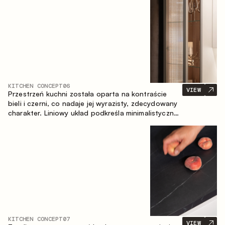
zapewniające komfort codziennego użytkowania
oraz trwałą wartość estetyczną.
KITCHEN CONCEPT
06
VIEW
Przestrzeń kuchni została oparta na kontraście
bieli i czerni, co nadaje jej wyrazisty, zdecydowany
charakter. Liniowy układ podkreśla minimalistyczny i
uporządkowany charakter wnętrza.
KITCHEN CONCEPT
07
VIEW