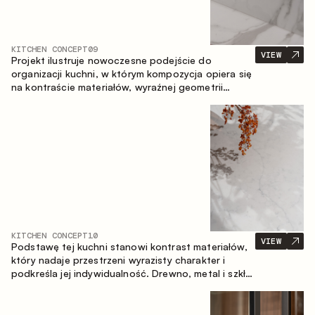
KITCHEN CONCEPT
09
VIEW
Projekt ilustruje nowoczesne podejście do
organizacji kuchni, w którym kompozycja opiera się
na kontraście materiałów, wyraźnej geometrii
modułów oraz zestawieniu otwartych i zamkniętych
stref przechowywania. Układ prosty z wyspą
buduje logiczną strukturę przestrzeni oraz tworzy
wygodną oś komunikacyjną między strefami
roboczymi.
KITCHEN CONCEPT
10
VIEW
Podstawę tej kuchni stanowi kontrast materiałów,
który nadaje przestrzeni wyrazisty charakter i
podkreśla jej indywidualność. Drewno, metal i szkło
tworzą spójną, zrównoważoną kompozycję.