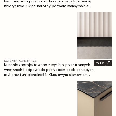
harmonijnemu połączeniu tekstur oraz stonowanej
kolorystyce. Układ narożny pozwala maksymalnie
wykorzystać przestrzeń pomieszczenia.
KITCHEN CONCEPT
13
VIEW
Kuchnię zaprojektowano z myślą o przestronnych
wnętrzach i odpowiada potrzebom osób ceniących
styl oraz funkcjonalność. Kluczowym elementem
projektu jest wyspa połączona ze strefą jadalnianą.