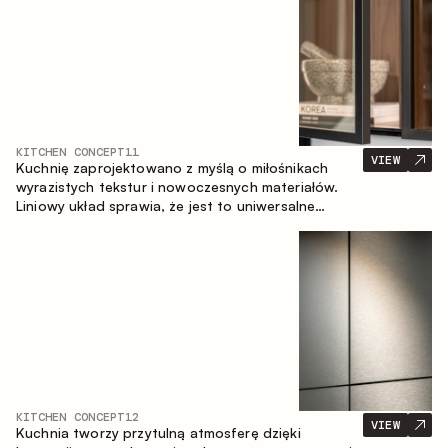
KITCHEN CONCEPT
11
VIEW
Kuchnię zaprojektowano z myślą o miłośnikach
wyrazistych tekstur i nowoczesnych materiałów.
Liniowy układ sprawia, że jest to uniwersalne
rozwiązanie, które łatwo dopasowuje się do
różnych przestrzeni.
KITCHEN CONCEPT
12
VIEW
Kuchnia tworzy przytulną atmosferę dzięki