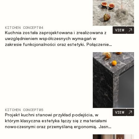
KITCHEN CONCEPT
04
VIEW
Kuchnia została zaprojektowana i zrealizowana z
uwzględnieniem współczesnych wymagań w
zakresie funkcjonalności oraz estetyki. Połączenie
różnorodnych faktur tworzy spójną, stonowaną i
harmonijną przestrzeń.
KITCHEN CONCEPT
05
VIEW
Projekt kuchni stanowi przykład podejścia, w
którym klasyczna estetyka łączy się z materiałami
nowoczesnymi oraz przemyślaną ergonomią. Jasna
paleta kolorystyczna, wyraźna geometria i
zrównoważone proporcje tworzą wnętrze