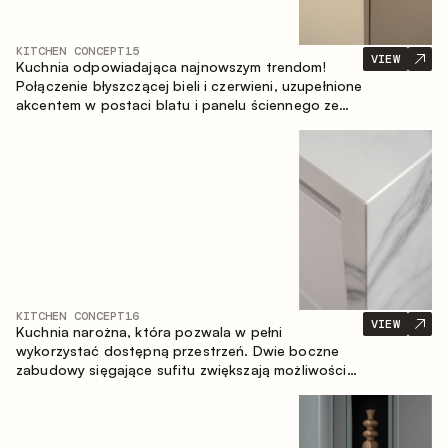
KITCHEN CONCEPT
15
VIEW
Kuchnia odpowiadająca najnowszym trendom!
Połączenie błyszczącej bieli i czerwieni, uzupełnione
akcentem w postaci blatu i panelu ściennego ze
spieku inspirowanego marmurem. Centralnym
elementem przestrzeni jest wyspa, która łączy
funkcję roboczą ze strefą jadalnianą.
KITCHEN CONCEPT
16
VIEW
Kuchnia narożna, która pozwala w pełni
wykorzystać dostępną przestrzeń. Dwie boczne
zabudowy sięgające sufitu zwiększają możliwości
przechowywania oraz umożliwiają wygodne
rozmieszczenie sprzętu AGD.