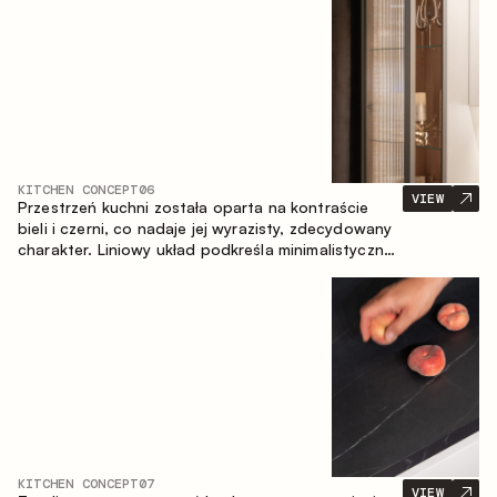
zapewniające komfort codziennego użytkowania
oraz trwałą wartość estetyczną.
KITCHEN CONCEPT
06
VIEW
Przestrzeń kuchni została oparta na kontraście
bieli i czerni, co nadaje jej wyrazisty, zdecydowany
charakter. Liniowy układ podkreśla minimalistyczny i
uporządkowany charakter wnętrza.
KITCHEN CONCEPT
07
VIEW