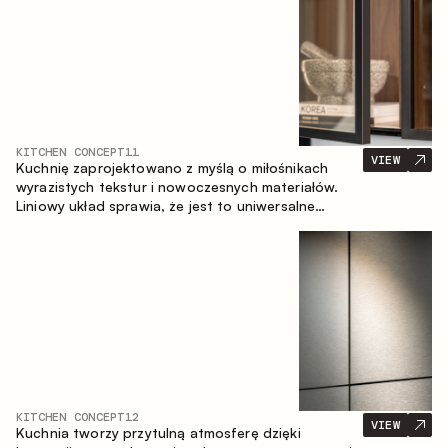
KITCHEN CONCEPT
11
VIEW
Kuchnię zaprojektowano z myślą o miłośnikach
wyrazistych tekstur i nowoczesnych materiałów.
Liniowy układ sprawia, że jest to uniwersalne
rozwiązanie, które łatwo dopasowuje się do
różnych przestrzeni.
KITCHEN CONCEPT
12
VIEW
Kuchnia tworzy przytulną atmosferę dzięki