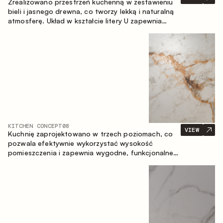
Zrealizowano przestrzeń kuchenną w zestawieniu
bieli i jasnego drewna, co tworzy lekką i naturalną
atmosferę. Układ w kształcie litery U zapewnia
ergonomię oraz wygodę codziennego użytkowania,
a blat barowy stanowi dodatkową strefę
użytkową, tworząc miejsce na szybkie śniadania i
spotkania.
KITCHEN CONCEPT
08
VIEW
Kuchnię zaprojektowano w trzech poziomach, co
pozwala efektywnie wykorzystać wysokość
pomieszczenia i zapewnia wygodne, funkcjonalne
przechowywanie. Liniowy układ podkreśla prostotę
i spójność kompozycji.