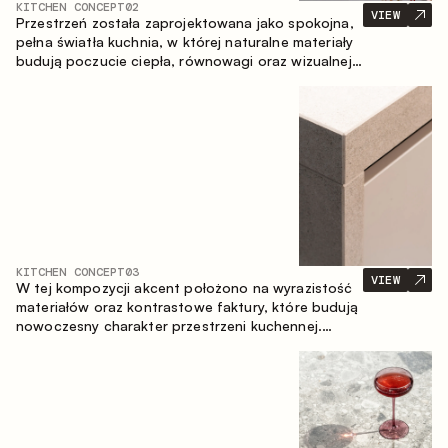
KITCHEN CONCEPT
02
VIEW
Przestrzeń została zaprojektowana jako spokojna,
pełna światła kuchnia, w której naturalne materiały
budują poczucie ciepła, równowagi oraz wizualnej
lekkości. Ponadczasowe zestawienie kolorów i
faktur tworzy harmonijną atmosferę, podkreślając
naturalną estetykę wnętrza.
KITCHEN CONCEPT
03
VIEW
W tej kompozycji akcent położono na wyrazistość
materiałów oraz kontrastowe faktury, które budują
nowoczesny charakter przestrzeni kuchennej.
Ciemne, opalane drewno, metal oraz spiek tworzą
nasyconą, taktylną kompozycję, w której każdy
materiał podkreśla charakter drugiego.