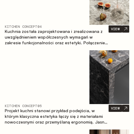
KITCHEN CONCEPT
04
VIEW
Kuchnia została zaprojektowana i zrealizowana z
uwzględnieniem współczesnych wymagań w
zakresie funkcjonalności oraz estetyki. Połączenie
różnorodnych faktur tworzy spójną, stonowaną i
harmonijną przestrzeń.
KITCHEN CONCEPT
05
VIEW
Projekt kuchni stanowi przykład podejścia, w
którym klasyczna estetyka łączy się z materiałami
nowoczesnymi oraz przemyślaną ergonomią. Jasna
paleta kolorystyczna, wyraźna geometria i
zrównoważone proporcje tworzą wnętrze