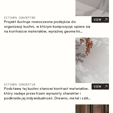
KITCHEN CONCEPT
09
VIEW
Projekt ilustruje nowoczesne podejście do
organizacji kuchni, w którym kompozycja opiera się
na kontraście materiałów, wyraźnej geometrii
modułów oraz zestawieniu otwartych i zamkniętych
stref przechowywania. Układ prosty z wyspą
buduje logiczną strukturę przestrzeni oraz tworzy
wygodną oś komunikacyjną między strefami
roboczymi.
KITCHEN CONCEPT
10
VIEW
Podstawę tej kuchni stanowi kontrast materiałów,
który nadaje przestrzeni wyrazisty charakter i
podkreśla jej indywidualność. Drewno, metal i szkło
tworzą spójną, zrównoważoną kompozycję.