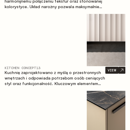
harmonijnemu połączeniu tekstur oraz stonowanej
kolorystyce. Układ narożny pozwala maksymalnie
wykorzystać przestrzeń pomieszczenia.
KITCHEN CONCEPT
13
VIEW
Kuchnię zaprojektowano z myślą o przestronnych
wnętrzach i odpowiada potrzebom osób ceniących
styl oraz funkcjonalność. Kluczowym elementem
projektu jest wyspa połączona ze strefą jadalnianą.