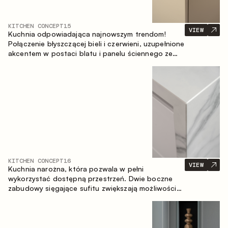
KITCHEN CONCEPT
15
VIEW
Kuchnia odpowiadająca najnowszym trendom!
Połączenie błyszczącej bieli i czerwieni, uzupełnione
akcentem w postaci blatu i panelu ściennego ze
spieku inspirowanego marmurem. Centralnym
elementem przestrzeni jest wyspa, która łączy
funkcję roboczą ze strefą jadalnianą.
KITCHEN CONCEPT
16
VIEW
Kuchnia narożna, która pozwala w pełni
wykorzystać dostępną przestrzeń. Dwie boczne
zabudowy sięgające sufitu zwiększają możliwości
przechowywania oraz umożliwiają wygodne
rozmieszczenie sprzętu AGD.