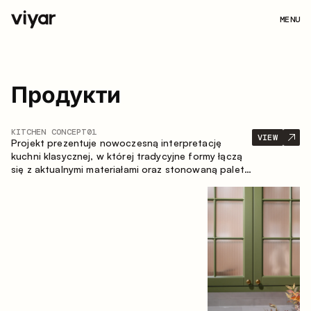
MENU
Продукти
KITCHEN CONCEPT
01
VIEW
Projekt prezentuje nowoczesną interpretację
kuchni klasycznej, w której tradycyjne formy łączą
się z aktualnymi materiałami oraz stonowaną paletą
kolorystyczną. Przemyślana i przestronna
kompozycja zabudowy tworzy komfortową i
funkcjonalną przestrzeń do codziennego
użytkowania.