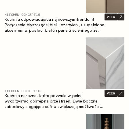
KITCHEN CONCEPT
15
VIEW
Kuchnia odpowiadająca najnowszym trendom!
Połączenie błyszczącej bieli i czerwieni, uzupełnione
akcentem w postaci blatu i panelu ściennego ze
spieku inspirowanego marmurem. Centralnym
elementem przestrzeni jest wyspa, która łączy
funkcję roboczą ze strefą jadalnianą.
KITCHEN CONCEPT
16
VIEW
Kuchnia narożna, która pozwala w pełni
wykorzystać dostępną przestrzeń. Dwie boczne
zabudowy sięgające sufitu zwiększają możliwości
przechowywania oraz umożliwiają wygodne
rozmieszczenie sprzętu AGD.