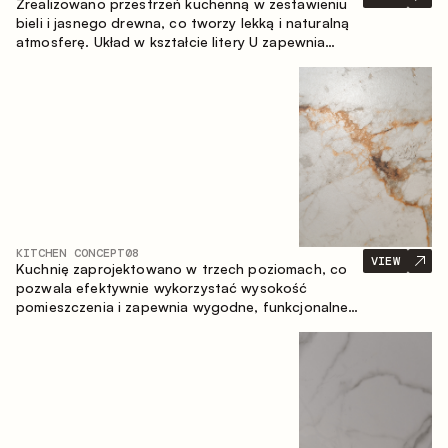
Zrealizowano przestrzeń kuchenną w zestawieniu
bieli i jasnego drewna, co tworzy lekką i naturalną
atmosferę. Układ w kształcie litery U zapewnia
ergonomię oraz wygodę codziennego użytkowania,
a blat barowy stanowi dodatkową strefę
użytkową, tworząc miejsce na szybkie śniadania i
spotkania.
KITCHEN CONCEPT
08
VIEW
Kuchnię zaprojektowano w trzech poziomach, co
pozwala efektywnie wykorzystać wysokość
pomieszczenia i zapewnia wygodne, funkcjonalne
przechowywanie. Liniowy układ podkreśla prostotę
i spójność kompozycji.