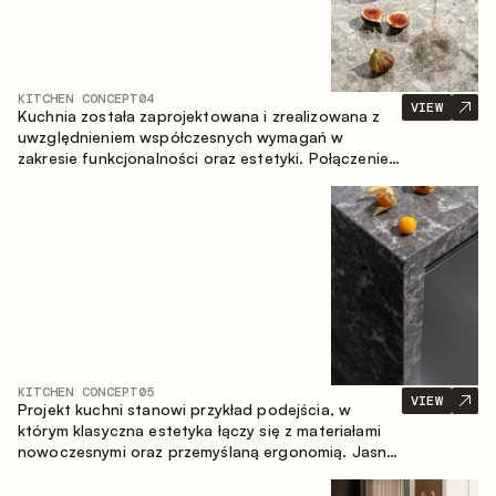
KITCHEN CONCEPT
04
VIEW
Kuchnia została zaprojektowana i zrealizowana z
uwzględnieniem współczesnych wymagań w
zakresie funkcjonalności oraz estetyki. Połączenie
różnorodnych faktur tworzy spójną, stonowaną i
harmonijną przestrzeń.
KITCHEN CONCEPT
05
VIEW
Projekt kuchni stanowi przykład podejścia, w
którym klasyczna estetyka łączy się z materiałami
nowoczesnymi oraz przemyślaną ergonomią. Jasna
paleta kolorystyczna, wyraźna geometria i
zrównoważone proporcje tworzą wnętrze