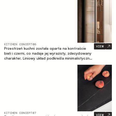
zapewniające komfort codziennego użytkowania
oraz trwałą wartość estetyczną.
KITCHEN CONCEPT
06
VIEW
Przestrzeń kuchni została oparta na kontraście
bieli i czerni, co nadaje jej wyrazisty, zdecydowany
charakter. Liniowy układ podkreśla minimalistyczny i
uporządkowany charakter wnętrza.
KITCHEN CONCEPT
07
VIEW