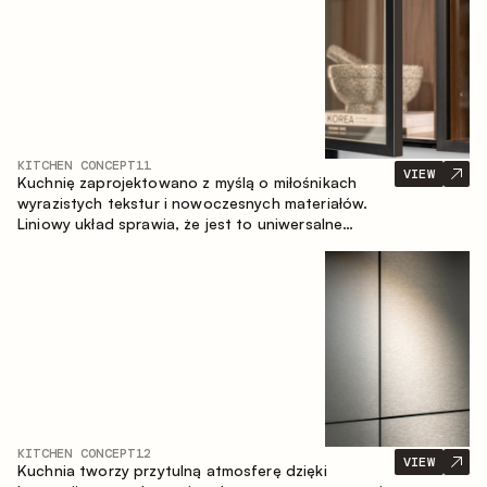
KITCHEN CONCEPT
11
VIEW
Kuchnię zaprojektowano z myślą o miłośnikach
wyrazistych tekstur i nowoczesnych materiałów.
Liniowy układ sprawia, że jest to uniwersalne
rozwiązanie, które łatwo dopasowuje się do
różnych przestrzeni.
KITCHEN CONCEPT
12
VIEW
Kuchnia tworzy przytulną atmosferę dzięki