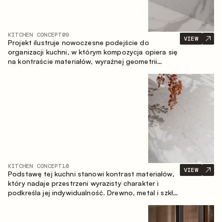
KITCHEN CONCEPT
09
VIEW
Projekt ilustruje nowoczesne podejście do
organizacji kuchni, w którym kompozycja opiera się
na kontraście materiałów, wyraźnej geometrii
modułów oraz zestawieniu otwartych i zamkniętych
stref przechowywania. Układ prosty z wyspą
buduje logiczną strukturę przestrzeni oraz tworzy
wygodną oś komunikacyjną między strefami
roboczymi.
KITCHEN CONCEPT
10
VIEW
Podstawę tej kuchni stanowi kontrast materiałów,
który nadaje przestrzeni wyrazisty charakter i
podkreśla jej indywidualność. Drewno, metal i szkło
tworzą spójną, zrównoważoną kompozycję.