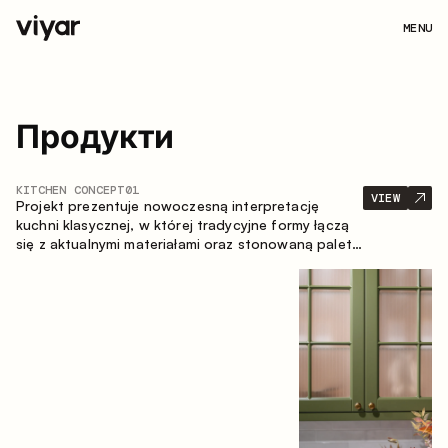
MENU
Продукти
KITCHEN CONCEPT
01
VIEW
Projekt prezentuje nowoczesną interpretację
kuchni klasycznej, w której tradycyjne formy łączą
się z aktualnymi materiałami oraz stonowaną paletą
kolorystyczną. Przemyślana i przestronna
kompozycja zabudowy tworzy komfortową i
funkcjonalną przestrzeń do codziennego
użytkowania.