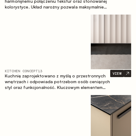
harmonijnemu połączeniu tekstur oraz stonowanej
kolorystyce. Układ narożny pozwala maksymalnie
wykorzystać przestrzeń pomieszczenia.
KITCHEN CONCEPT
13
VIEW
Kuchnię zaprojektowano z myślą o przestronnych
wnętrzach i odpowiada potrzebom osób ceniących
styl oraz funkcjonalność. Kluczowym elementem
projektu jest wyspa połączona ze strefą jadalnianą.