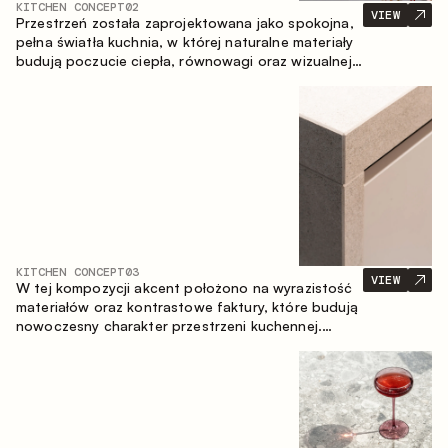
KITCHEN CONCEPT
02
VIEW
Przestrzeń została zaprojektowana jako spokojna,
pełna światła kuchnia, w której naturalne materiały
budują poczucie ciepła, równowagi oraz wizualnej
lekkości. Ponadczasowe zestawienie kolorów i
faktur tworzy harmonijną atmosferę, podkreślając
naturalną estetykę wnętrza.
KITCHEN CONCEPT
03
VIEW
W tej kompozycji akcent położono na wyrazistość
materiałów oraz kontrastowe faktury, które budują
nowoczesny charakter przestrzeni kuchennej.
Ciemne, opalane drewno, metal oraz spiek tworzą
nasyconą, taktylną kompozycję, w której każdy
materiał podkreśla charakter drugiego.