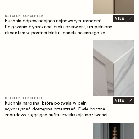
KITCHEN CONCEPT
15
VIEW
Kuchnia odpowiadająca najnowszym trendom!
Połączenie błyszczącej bieli i czerwieni, uzupełnione
akcentem w postaci blatu i panelu ściennego ze
spieku inspirowanego marmurem. Centralnym
elementem przestrzeni jest wyspa, która łączy
funkcję roboczą ze strefą jadalnianą.
KITCHEN CONCEPT
16
VIEW
Kuchnia narożna, która pozwala w pełni
wykorzystać dostępną przestrzeń. Dwie boczne
zabudowy sięgające sufitu zwiększają możliwości
przechowywania oraz umożliwiają wygodne
rozmieszczenie sprzętu AGD.