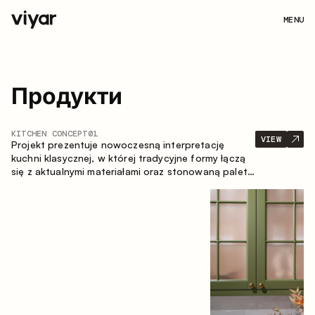
MENU
Продукти
KITCHEN CONCEPT
01
VIEW
Projekt prezentuje nowoczesną interpretację
kuchni klasycznej, w której tradycyjne formy łączą
się z aktualnymi materiałami oraz stonowaną paletą
kolorystyczną. Przemyślana i przestronna
kompozycja zabudowy tworzy komfortową i
funkcjonalną przestrzeń do codziennego
użytkowania.