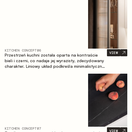
zapewniające komfort codziennego użytkowania
oraz trwałą wartość estetyczną.
KITCHEN CONCEPT
06
VIEW
Przestrzeń kuchni została oparta na kontraście
bieli i czerni, co nadaje jej wyrazisty, zdecydowany
charakter. Liniowy układ podkreśla minimalistyczny i
uporządkowany charakter wnętrza.
KITCHEN CONCEPT
07
VIEW