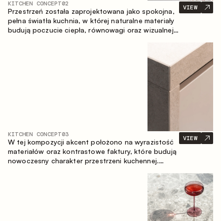
KITCHEN CONCEPT
02
VIEW
Przestrzeń została zaprojektowana jako spokojna,
pełna światła kuchnia, w której naturalne materiały
budują poczucie ciepła, równowagi oraz wizualnej
lekkości. Ponadczasowe zestawienie kolorów i
faktur tworzy harmonijną atmosferę, podkreślając
naturalną estetykę wnętrza.
KITCHEN CONCEPT
03
VIEW
W tej kompozycji akcent położono na wyrazistość
materiałów oraz kontrastowe faktury, które budują
nowoczesny charakter przestrzeni kuchennej.
Ciemne, opalane drewno, metal oraz spiek tworzą
nasyconą, taktylną kompozycję, w której każdy
materiał podkreśla charakter drugiego.