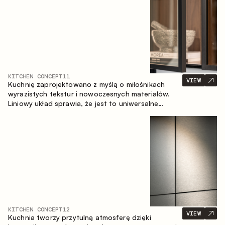
KITCHEN CONCEPT
11
VIEW
Kuchnię zaprojektowano z myślą o miłośnikach
wyrazistych tekstur i nowoczesnych materiałów.
Liniowy układ sprawia, że jest to uniwersalne
rozwiązanie, które łatwo dopasowuje się do
różnych przestrzeni.
KITCHEN CONCEPT
12
VIEW
Kuchnia tworzy przytulną atmosferę dzięki