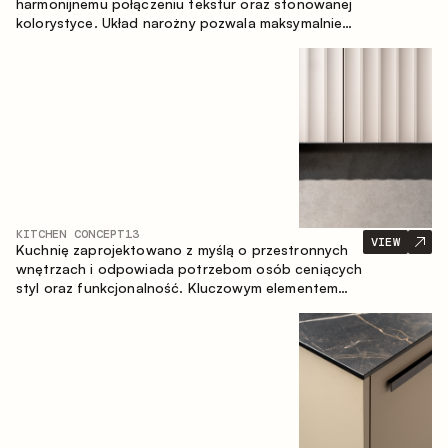
harmonijnemu połączeniu tekstur oraz stonowanej
kolorystyce. Układ narożny pozwala maksymalnie
wykorzystać przestrzeń pomieszczenia.
KITCHEN CONCEPT
13
VIEW
Kuchnię zaprojektowano z myślą o przestronnych
wnętrzach i odpowiada potrzebom osób ceniących
styl oraz funkcjonalność. Kluczowym elementem
projektu jest wyspa połączona ze strefą jadalnianą.