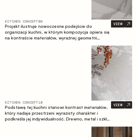
KITCHEN CONCEPT
09
VIEW
Projekt ilustruje nowoczesne podejście do
organizacji kuchni, w którym kompozycja opiera się
na kontraście materiałów, wyraźnej geometrii
modułów oraz zestawieniu otwartych i zamkniętych
stref przechowywania. Układ prosty z wyspą
buduje logiczną strukturę przestrzeni oraz tworzy
wygodną oś komunikacyjną między strefami
roboczymi.
KITCHEN CONCEPT
10
VIEW
Podstawę tej kuchni stanowi kontrast materiałów,
który nadaje przestrzeni wyrazisty charakter i
podkreśla jej indywidualność. Drewno, metal i szkło
tworzą spójną, zrównoważoną kompozycję.