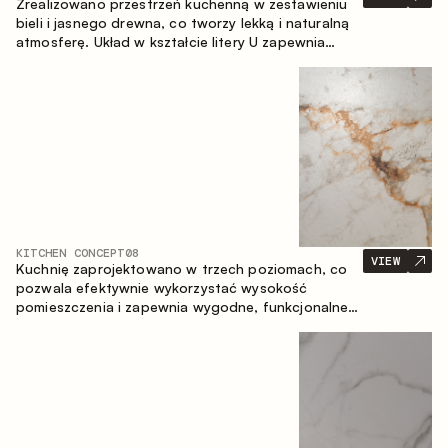
Zrealizowano przestrzeń kuchenną w zestawieniu
bieli i jasnego drewna, co tworzy lekką i naturalną
atmosferę. Układ w kształcie litery U zapewnia
ergonomię oraz wygodę codziennego użytkowania,
a blat barowy stanowi dodatkową strefę
użytkową, tworząc miejsce na szybkie śniadania i
spotkania.
KITCHEN CONCEPT
08
VIEW
Kuchnię zaprojektowano w trzech poziomach, co
pozwala efektywnie wykorzystać wysokość
pomieszczenia i zapewnia wygodne, funkcjonalne
przechowywanie. Liniowy układ podkreśla prostotę
i spójność kompozycji.