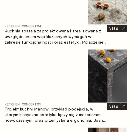
KITCHEN CONCEPT
04
VIEW
Kuchnia została zaprojektowana i zrealizowana z
uwzględnieniem współczesnych wymagań w
zakresie funkcjonalności oraz estetyki. Połączenie
różnorodnych faktur tworzy spójną, stonowaną i
harmonijną przestrzeń.
KITCHEN CONCEPT
05
VIEW
Projekt kuchni stanowi przykład podejścia, w
którym klasyczna estetyka łączy się z materiałami
nowoczesnymi oraz przemyślaną ergonomią. Jasna
paleta kolorystyczna, wyraźna geometria i
zrównoważone proporcje tworzą wnętrze