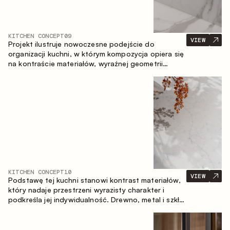
KITCHEN CONCEPT
09
VIEW
Projekt ilustruje nowoczesne podejście do
organizacji kuchni, w którym kompozycja opiera się
na kontraście materiałów, wyraźnej geometrii
modułów oraz zestawieniu otwartych i zamkniętych
stref przechowywania. Układ prosty z wyspą
buduje logiczną strukturę przestrzeni oraz tworzy
wygodną oś komunikacyjną między strefami
roboczymi.
KITCHEN CONCEPT
10
VIEW
Podstawę tej kuchni stanowi kontrast materiałów,
który nadaje przestrzeni wyrazisty charakter i
podkreśla jej indywidualność. Drewno, metal i szkło
tworzą spójną, zrównoważoną kompozycję.