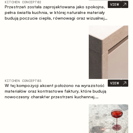
KITCHEN CONCEPT
02
VIEW
Przestrzeń została zaprojektowana jako spokojna,
pełna światła kuchnia, w której naturalne materiały
budują poczucie ciepła, równowagi oraz wizualnej
lekkości. Ponadczasowe zestawienie kolorów i
faktur tworzy harmonijną atmosferę, podkreślając
naturalną estetykę wnętrza.
KITCHEN CONCEPT
03
VIEW
W tej kompozycji akcent położono na wyrazistość
materiałów oraz kontrastowe faktury, które budują
nowoczesny charakter przestrzeni kuchennej.
Ciemne, opalane drewno, metal oraz spiek tworzą
nasyconą, taktylną kompozycję, w której każdy
materiał podkreśla charakter drugiego.