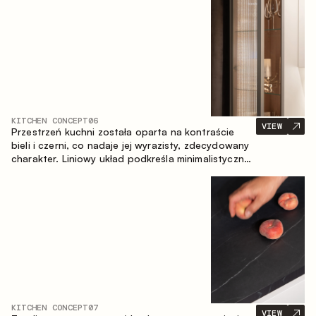
zapewniające komfort codziennego użytkowania
oraz trwałą wartość estetyczną.
KITCHEN CONCEPT
06
VIEW
Przestrzeń kuchni została oparta na kontraście
bieli i czerni, co nadaje jej wyrazisty, zdecydowany
charakter. Liniowy układ podkreśla minimalistyczny i
uporządkowany charakter wnętrza.
KITCHEN CONCEPT
07
VIEW