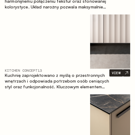
harmonijnemu połączeniu tekstur oraz stonowanej
kolorystyce. Układ narożny pozwala maksymalnie
wykorzystać przestrzeń pomieszczenia.
KITCHEN CONCEPT
13
VIEW
Kuchnię zaprojektowano z myślą o przestronnych
wnętrzach i odpowiada potrzebom osób ceniących
styl oraz funkcjonalność. Kluczowym elementem
projektu jest wyspa połączona ze strefą jadalnianą.