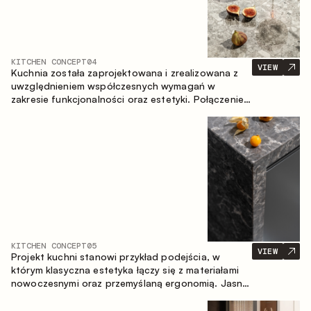
KITCHEN CONCEPT
04
VIEW
Kuchnia została zaprojektowana i zrealizowana z
uwzględnieniem współczesnych wymagań w
zakresie funkcjonalności oraz estetyki. Połączenie
różnorodnych faktur tworzy spójną, stonowaną i
harmonijną przestrzeń.
KITCHEN CONCEPT
05
VIEW
Projekt kuchni stanowi przykład podejścia, w
którym klasyczna estetyka łączy się z materiałami
nowoczesnymi oraz przemyślaną ergonomią. Jasna
paleta kolorystyczna, wyraźna geometria i
zrównoważone proporcje tworzą wnętrze