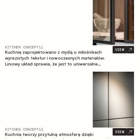
KITCHEN CONCEPT
11
VIEW
Kuchnię zaprojektowano z myślą o miłośnikach
wyrazistych tekstur i nowoczesnych materiałów.
Liniowy układ sprawia, że jest to uniwersalne
rozwiązanie, które łatwo dopasowuje się do
różnych przestrzeni.
KITCHEN CONCEPT
12
VIEW
Kuchnia tworzy przytulną atmosferę dzięki