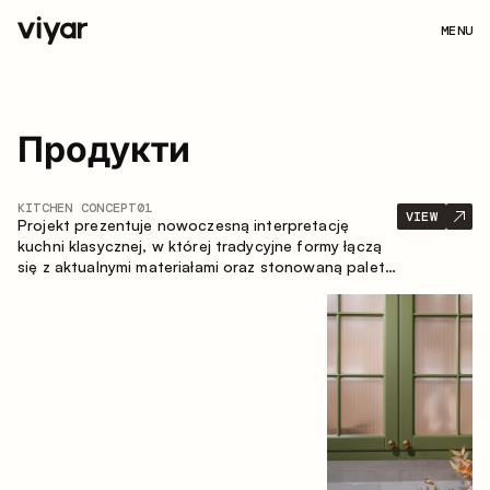
MENU
Продукти
KITCHEN CONCEPT
01
VIEW
Projekt prezentuje nowoczesną interpretację
kuchni klasycznej, w której tradycyjne formy łączą
się z aktualnymi materiałami oraz stonowaną paletą
kolorystyczną. Przemyślana i przestronna
kompozycja zabudowy tworzy komfortową i
funkcjonalną przestrzeń do codziennego
użytkowania.