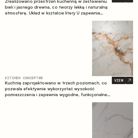
Zrealizowano przestrzeń kuchenną w zestawieniu
bieli i jasnego drewna, co tworzy lekką i naturalną
atmosferę. Układ w kształcie litery U zapewnia
ergonomię oraz wygodę codziennego użytkowania,
a blat barowy stanowi dodatkową strefę
użytkową, tworząc miejsce na szybkie śniadania i
spotkania.
KITCHEN CONCEPT
08
VIEW
Kuchnię zaprojektowano w trzech poziomach, co
pozwala efektywnie wykorzystać wysokość
pomieszczenia i zapewnia wygodne, funkcjonalne
przechowywanie. Liniowy układ podkreśla prostotę
i spójność kompozycji.