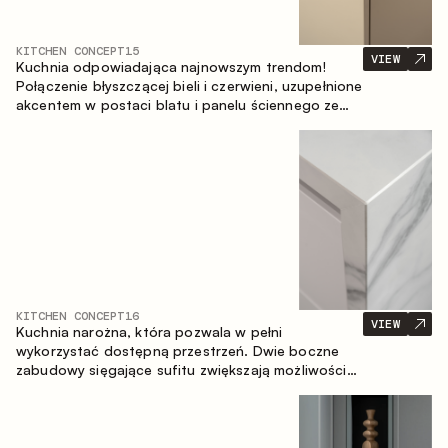
KITCHEN CONCEPT
15
VIEW
Kuchnia odpowiadająca najnowszym trendom!
Połączenie błyszczącej bieli i czerwieni, uzupełnione
akcentem w postaci blatu i panelu ściennego ze
spieku inspirowanego marmurem. Centralnym
elementem przestrzeni jest wyspa, która łączy
funkcję roboczą ze strefą jadalnianą.
KITCHEN CONCEPT
16
VIEW
Kuchnia narożna, która pozwala w pełni
wykorzystać dostępną przestrzeń. Dwie boczne
zabudowy sięgające sufitu zwiększają możliwości
przechowywania oraz umożliwiają wygodne
rozmieszczenie sprzętu AGD.