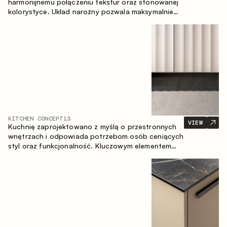
harmonijnemu połączeniu tekstur oraz stonowanej
kolorystyce. Układ narożny pozwala maksymalnie
wykorzystać przestrzeń pomieszczenia.
KITCHEN CONCEPT
13
VIEW
Kuchnię zaprojektowano z myślą o przestronnych
wnętrzach i odpowiada potrzebom osób ceniących
styl oraz funkcjonalność. Kluczowym elementem
projektu jest wyspa połączona ze strefą jadalnianą.