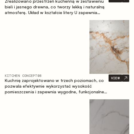
Zrealizowano przestrzeń kuchenną w zestawieniu
bieli i jasnego drewna, co tworzy lekką i naturalną
atmosferę. Układ w kształcie litery U zapewnia
ergonomię oraz wygodę codziennego użytkowania,
a blat barowy stanowi dodatkową strefę
użytkową, tworząc miejsce na szybkie śniadania i
spotkania.
KITCHEN CONCEPT
08
VIEW
Kuchnię zaprojektowano w trzech poziomach, co
pozwala efektywnie wykorzystać wysokość
pomieszczenia i zapewnia wygodne, funkcjonalne
przechowywanie. Liniowy układ podkreśla prostotę
i spójność kompozycji.