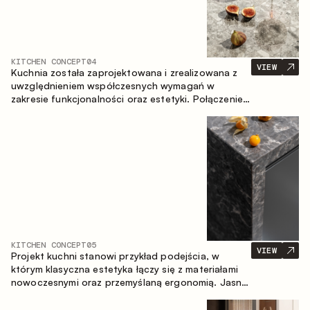
KITCHEN CONCEPT
04
VIEW
Kuchnia została zaprojektowana i zrealizowana z
uwzględnieniem współczesnych wymagań w
zakresie funkcjonalności oraz estetyki. Połączenie
różnorodnych faktur tworzy spójną, stonowaną i
harmonijną przestrzeń.
KITCHEN CONCEPT
05
VIEW
Projekt kuchni stanowi przykład podejścia, w
którym klasyczna estetyka łączy się z materiałami
nowoczesnymi oraz przemyślaną ergonomią. Jasna
paleta kolorystyczna, wyraźna geometria i
zrównoważone proporcje tworzą wnętrze