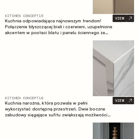
KITCHEN CONCEPT
15
VIEW
Kuchnia odpowiadająca najnowszym trendom!
Połączenie błyszczącej bieli i czerwieni, uzupełnione
akcentem w postaci blatu i panelu ściennego ze
spieku inspirowanego marmurem. Centralnym
elementem przestrzeni jest wyspa, która łączy
funkcję roboczą ze strefą jadalnianą.
KITCHEN CONCEPT
16
VIEW
Kuchnia narożna, która pozwala w pełni
wykorzystać dostępną przestrzeń. Dwie boczne
zabudowy sięgające sufitu zwiększają możliwości
przechowywania oraz umożliwiają wygodne
rozmieszczenie sprzętu AGD.