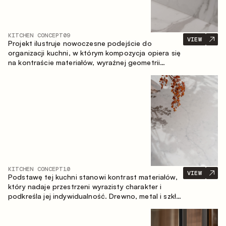
KITCHEN CONCEPT
09
VIEW
Projekt ilustruje nowoczesne podejście do
organizacji kuchni, w którym kompozycja opiera się
na kontraście materiałów, wyraźnej geometrii
modułów oraz zestawieniu otwartych i zamkniętych
stref przechowywania. Układ prosty z wyspą
buduje logiczną strukturę przestrzeni oraz tworzy
wygodną oś komunikacyjną między strefami
roboczymi.
KITCHEN CONCEPT
10
VIEW
Podstawę tej kuchni stanowi kontrast materiałów,
który nadaje przestrzeni wyrazisty charakter i
podkreśla jej indywidualność. Drewno, metal i szkło
tworzą spójną, zrównoważoną kompozycję.