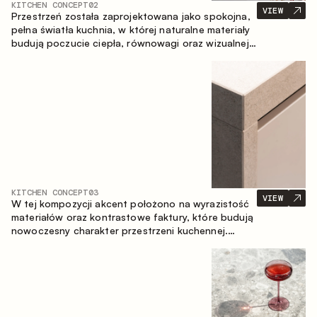
KITCHEN CONCEPT
02
VIEW
Przestrzeń została zaprojektowana jako spokojna,
pełna światła kuchnia, w której naturalne materiały
budują poczucie ciepła, równowagi oraz wizualnej
lekkości. Ponadczasowe zestawienie kolorów i
faktur tworzy harmonijną atmosferę, podkreślając
naturalną estetykę wnętrza.
KITCHEN CONCEPT
03
VIEW
W tej kompozycji akcent położono na wyrazistość
materiałów oraz kontrastowe faktury, które budują
nowoczesny charakter przestrzeni kuchennej.
Ciemne, opalane drewno, metal oraz spiek tworzą
nasyconą, taktylną kompozycję, w której każdy
materiał podkreśla charakter drugiego.