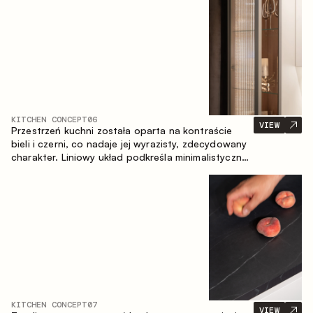
zapewniające komfort codziennego użytkowania
oraz trwałą wartość estetyczną.
KITCHEN CONCEPT
06
VIEW
Przestrzeń kuchni została oparta na kontraście
bieli i czerni, co nadaje jej wyrazisty, zdecydowany
charakter. Liniowy układ podkreśla minimalistyczny i
uporządkowany charakter wnętrza.
KITCHEN CONCEPT
07
VIEW