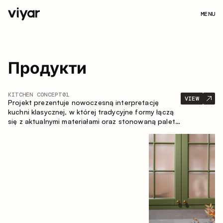
MENU
Продукти
KITCHEN CONCEPT
01
VIEW
Projekt prezentuje nowoczesną interpretację
kuchni klasycznej, w której tradycyjne formy łączą
się z aktualnymi materiałami oraz stonowaną paletą
kolorystyczną. Przemyślana i przestronna
kompozycja zabudowy tworzy komfortową i
funkcjonalną przestrzeń do codziennego
użytkowania.