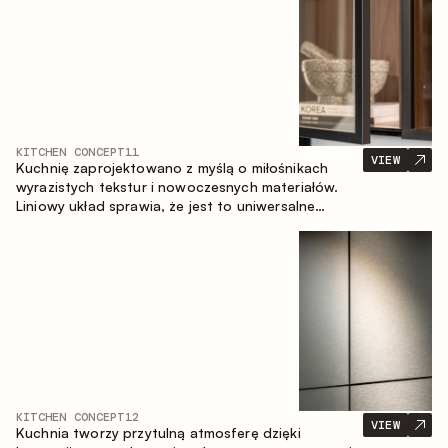
KITCHEN CONCEPT
11
VIEW
Kuchnię zaprojektowano z myślą o miłośnikach
wyrazistych tekstur i nowoczesnych materiałów.
Liniowy układ sprawia, że jest to uniwersalne
rozwiązanie, które łatwo dopasowuje się do
różnych przestrzeni.
KITCHEN CONCEPT
12
VIEW
Kuchnia tworzy przytulną atmosferę dzięki