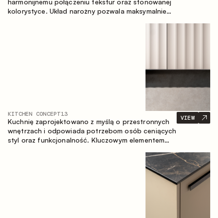
harmonijnemu połączeniu tekstur oraz stonowanej
kolorystyce. Układ narożny pozwala maksymalnie
wykorzystać przestrzeń pomieszczenia.
KITCHEN CONCEPT
13
VIEW
Kuchnię zaprojektowano z myślą o przestronnych
wnętrzach i odpowiada potrzebom osób ceniących
styl oraz funkcjonalność. Kluczowym elementem
projektu jest wyspa połączona ze strefą jadalnianą.