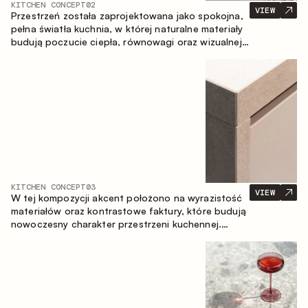
KITCHEN CONCEPT
02
VIEW
Przestrzeń została zaprojektowana jako spokojna,
pełna światła kuchnia, w której naturalne materiały
budują poczucie ciepła, równowagi oraz wizualnej
lekkości. Ponadczasowe zestawienie kolorów i
faktur tworzy harmonijną atmosferę, podkreślając
naturalną estetykę wnętrza.
KITCHEN CONCEPT
03
VIEW
W tej kompozycji akcent położono na wyrazistość
materiałów oraz kontrastowe faktury, które budują
nowoczesny charakter przestrzeni kuchennej.
Ciemne, opalane drewno, metal oraz spiek tworzą
nasyconą, taktylną kompozycję, w której każdy
materiał podkreśla charakter drugiego.