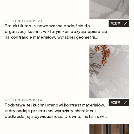
KITCHEN CONCEPT
09
VIEW
Projekt ilustruje nowoczesne podejście do
organizacji kuchni, w którym kompozycja opiera się
na kontraście materiałów, wyraźnej geometrii
modułów oraz zestawieniu otwartych i zamkniętych
stref przechowywania. Układ prosty z wyspą
buduje logiczną strukturę przestrzeni oraz tworzy
wygodną oś komunikacyjną między strefami
roboczymi.
KITCHEN CONCEPT
10
VIEW
Podstawę tej kuchni stanowi kontrast materiałów,
który nadaje przestrzeni wyrazisty charakter i
podkreśla jej indywidualność. Drewno, metal i szkło
tworzą spójną, zrównoważoną kompozycję.