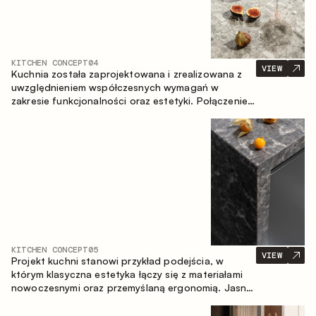
KITCHEN CONCEPT
04
VIEW
Kuchnia została zaprojektowana i zrealizowana z
uwzględnieniem współczesnych wymagań w
zakresie funkcjonalności oraz estetyki. Połączenie
różnorodnych faktur tworzy spójną, stonowaną i
harmonijną przestrzeń.
KITCHEN CONCEPT
05
VIEW
Projekt kuchni stanowi przykład podejścia, w
którym klasyczna estetyka łączy się z materiałami
nowoczesnymi oraz przemyślaną ergonomią. Jasna
paleta kolorystyczna, wyraźna geometria i
zrównoważone proporcje tworzą wnętrze