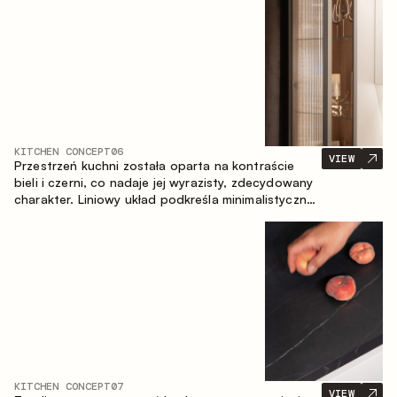
zapewniające komfort codziennego użytkowania
oraz trwałą wartość estetyczną.
KITCHEN CONCEPT
06
VIEW
Przestrzeń kuchni została oparta na kontraście
bieli i czerni, co nadaje jej wyrazisty, zdecydowany
charakter. Liniowy układ podkreśla minimalistyczny i
uporządkowany charakter wnętrza.
KITCHEN CONCEPT
07
VIEW