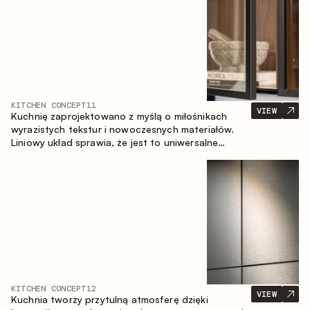
KITCHEN CONCEPT
11
VIEW
Kuchnię zaprojektowano z myślą o miłośnikach
wyrazistych tekstur i nowoczesnych materiałów.
Liniowy układ sprawia, że jest to uniwersalne
rozwiązanie, które łatwo dopasowuje się do
różnych przestrzeni.
KITCHEN CONCEPT
12
VIEW
Kuchnia tworzy przytulną atmosferę dzięki