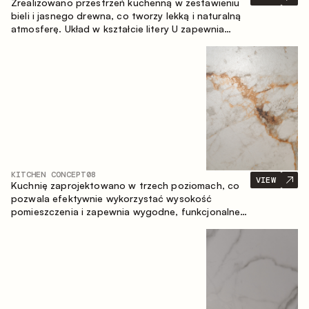
Zrealizowano przestrzeń kuchenną w zestawieniu
bieli i jasnego drewna, co tworzy lekką i naturalną
atmosferę. Układ w kształcie litery U zapewnia
ergonomię oraz wygodę codziennego użytkowania,
a blat barowy stanowi dodatkową strefę
użytkową, tworząc miejsce na szybkie śniadania i
spotkania.
KITCHEN CONCEPT
08
VIEW
Kuchnię zaprojektowano w trzech poziomach, co
pozwala efektywnie wykorzystać wysokość
pomieszczenia i zapewnia wygodne, funkcjonalne
przechowywanie. Liniowy układ podkreśla prostotę
i spójność kompozycji.