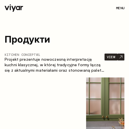
MENU
Продукти
KITCHEN CONCEPT
01
VIEW
Projekt prezentuje nowoczesną interpretację
kuchni klasycznej, w której tradycyjne formy łączą
się z aktualnymi materiałami oraz stonowaną paletą
kolorystyczną. Przemyślana i przestronna
kompozycja zabudowy tworzy komfortową i
funkcjonalną przestrzeń do codziennego
użytkowania.