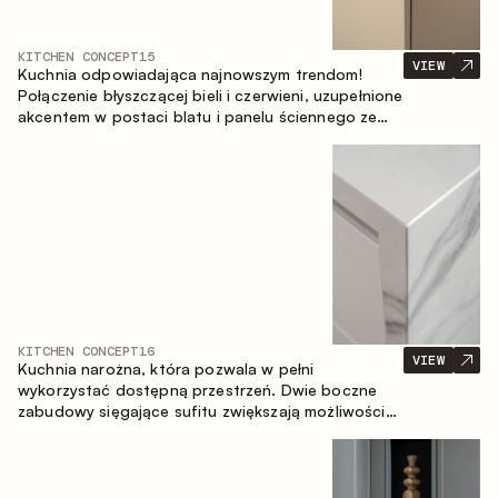
KITCHEN CONCEPT
15
VIEW
Kuchnia odpowiadająca najnowszym trendom!
Połączenie błyszczącej bieli i czerwieni, uzupełnione
akcentem w postaci blatu i panelu ściennego ze
spieku inspirowanego marmurem. Centralnym
elementem przestrzeni jest wyspa, która łączy
funkcję roboczą ze strefą jadalnianą.
KITCHEN CONCEPT
16
VIEW
Kuchnia narożna, która pozwala w pełni
wykorzystać dostępną przestrzeń. Dwie boczne
zabudowy sięgające sufitu zwiększają możliwości
przechowywania oraz umożliwiają wygodne
rozmieszczenie sprzętu AGD.