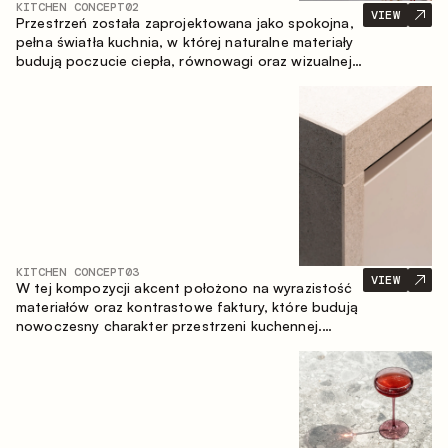
KITCHEN CONCEPT
02
VIEW
Przestrzeń została zaprojektowana jako spokojna,
pełna światła kuchnia, w której naturalne materiały
budują poczucie ciepła, równowagi oraz wizualnej
lekkości. Ponadczasowe zestawienie kolorów i
faktur tworzy harmonijną atmosferę, podkreślając
naturalną estetykę wnętrza.
KITCHEN CONCEPT
03
VIEW
W tej kompozycji akcent położono na wyrazistość
materiałów oraz kontrastowe faktury, które budują
nowoczesny charakter przestrzeni kuchennej.
Ciemne, opalane drewno, metal oraz spiek tworzą
nasyconą, taktylną kompozycję, w której każdy
materiał podkreśla charakter drugiego.