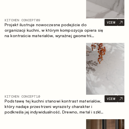
KITCHEN CONCEPT
09
VIEW
Projekt ilustruje nowoczesne podejście do
organizacji kuchni, w którym kompozycja opiera się
na kontraście materiałów, wyraźnej geometrii
modułów oraz zestawieniu otwartych i zamkniętych
stref przechowywania. Układ prosty z wyspą
buduje logiczną strukturę przestrzeni oraz tworzy
wygodną oś komunikacyjną między strefami
roboczymi.
KITCHEN CONCEPT
10
VIEW
Podstawę tej kuchni stanowi kontrast materiałów,
który nadaje przestrzeni wyrazisty charakter i
podkreśla jej indywidualność. Drewno, metal i szkło
tworzą spójną, zrównoważoną kompozycję.