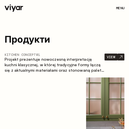
MENU
Продукти
KITCHEN CONCEPT
01
VIEW
Projekt prezentuje nowoczesną interpretację
kuchni klasycznej, w której tradycyjne formy łączą
się z aktualnymi materiałami oraz stonowaną paletą
kolorystyczną. Przemyślana i przestronna
kompozycja zabudowy tworzy komfortową i
funkcjonalną przestrzeń do codziennego
użytkowania.