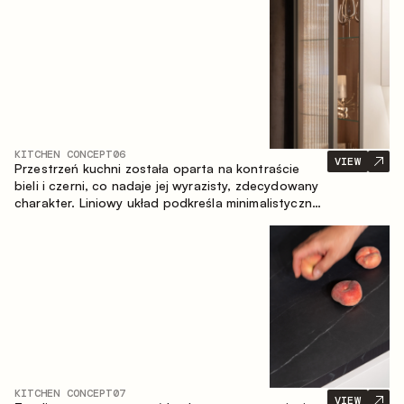
zapewniające komfort codziennego użytkowania
oraz trwałą wartość estetyczną.
KITCHEN CONCEPT
06
VIEW
Przestrzeń kuchni została oparta na kontraście
bieli i czerni, co nadaje jej wyrazisty, zdecydowany
charakter. Liniowy układ podkreśla minimalistyczny i
uporządkowany charakter wnętrza.
KITCHEN CONCEPT
07
VIEW