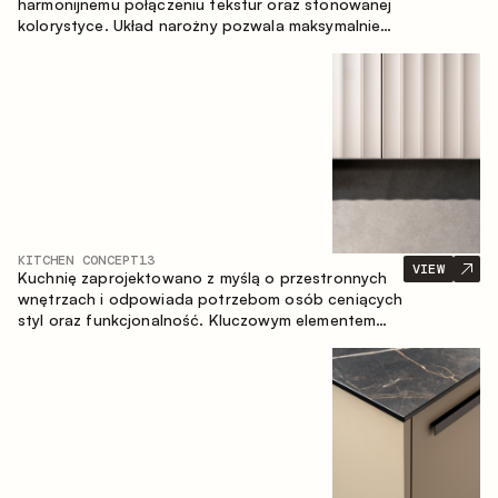
harmonijnemu połączeniu tekstur oraz stonowanej
kolorystyce. Układ narożny pozwala maksymalnie
wykorzystać przestrzeń pomieszczenia.
KITCHEN CONCEPT
13
VIEW
Kuchnię zaprojektowano z myślą o przestronnych
wnętrzach i odpowiada potrzebom osób ceniących
styl oraz funkcjonalność. Kluczowym elementem
projektu jest wyspa połączona ze strefą jadalnianą.