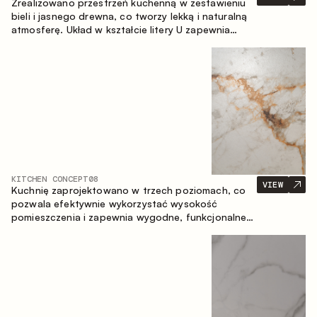
Zrealizowano przestrzeń kuchenną w zestawieniu
bieli i jasnego drewna, co tworzy lekką i naturalną
atmosferę. Układ w kształcie litery U zapewnia
ergonomię oraz wygodę codziennego użytkowania,
a blat barowy stanowi dodatkową strefę
użytkową, tworząc miejsce na szybkie śniadania i
spotkania.
KITCHEN CONCEPT
08
VIEW
Kuchnię zaprojektowano w trzech poziomach, co
pozwala efektywnie wykorzystać wysokość
pomieszczenia i zapewnia wygodne, funkcjonalne
przechowywanie. Liniowy układ podkreśla prostotę
i spójność kompozycji.