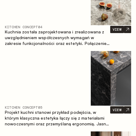
KITCHEN CONCEPT
04
VIEW
Kuchnia została zaprojektowana i zrealizowana z
uwzględnieniem współczesnych wymagań w
zakresie funkcjonalności oraz estetyki. Połączenie
różnorodnych faktur tworzy spójną, stonowaną i
harmonijną przestrzeń.
KITCHEN CONCEPT
05
VIEW
Projekt kuchni stanowi przykład podejścia, w
którym klasyczna estetyka łączy się z materiałami
nowoczesnymi oraz przemyślaną ergonomią. Jasna
paleta kolorystyczna, wyraźna geometria i
zrównoważone proporcje tworzą wnętrze