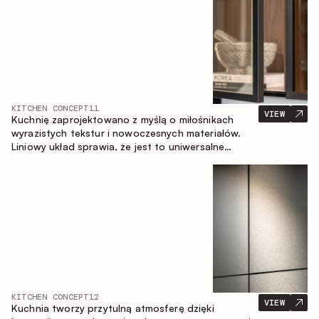
KITCHEN CONCEPT
11
VIEW
Kuchnię zaprojektowano z myślą o miłośnikach
wyrazistych tekstur i nowoczesnych materiałów.
Liniowy układ sprawia, że jest to uniwersalne
rozwiązanie, które łatwo dopasowuje się do
różnych przestrzeni.
KITCHEN CONCEPT
12
VIEW
Kuchnia tworzy przytulną atmosferę dzięki