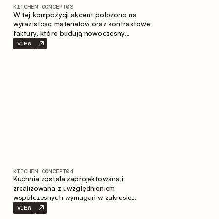
KITCHEN CONCEPT
03
W tej kompozycji akcent położono na
wyrazistość materiałów oraz kontrastowe
faktury, które budują nowoczesny
charakter przestrzeni kuchennej. Ciemne,
VIEW
opalane drewno, metal oraz spiek tworzą
nasyconą, taktylną kompozycję, w której
każdy materiał podkreśla charakter
drugiego.
KITCHEN CONCEPT
04
Kuchnia została zaprojektowana i
zrealizowana z uwzględnieniem
współczesnych wymagań w zakresie
funkcjonalności oraz estetyki. Połączenie
VIEW
różnorodnych faktur tworzy spójną,