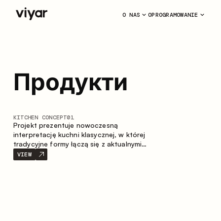
O NAS
OPROGRAMOWANIE
Продукти
KITCHEN CONCEPT
01
Projekt prezentuje nowoczesną
interpretację kuchni klasycznej, w której
tradycyjne formy łączą się z aktualnymi
materiałami oraz stonowaną paletą
VIEW
kolorystyczną. Przemyślana i przestronna
kompozycja zabudowy tworzy komfortową
i funkcjonalną przestrzeń do codziennego
użytkowania.