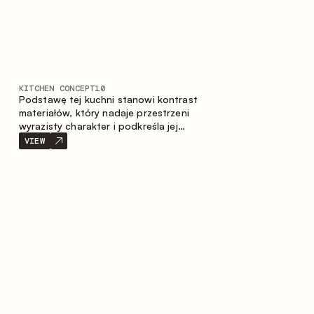
KITCHEN CONCEPT
10
Podstawę tej kuchni stanowi kontrast
materiałów, który nadaje przestrzeni
wyrazisty charakter i podkreśla jej
indywidualność. Drewno, metal i szkło
VIEW
tworzą spójną, zrównoważoną
kompozycję.