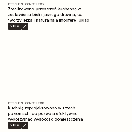
KITCHEN CONCEPT
07
Zrealizowano przestrzeń kuchenną w
zestawieniu bieli i jasnego drewna, co
tworzy lekką i naturalną atmosferę. Układ
w kształcie litery U zapewnia ergonomię
VIEW
oraz wygodę codziennego użytkowania, a
blat barowy stanowi dodatkową strefę
użytkową, tworząc miejsce na szybkie
śniadania i spotkania.
KITCHEN CONCEPT
08
Kuchnię zaprojektowano w trzech
poziomach, co pozwala efektywnie
wykorzystać wysokość pomieszczenia i
zapewnia wygodne, funkcjonalne
VIEW
przechowywanie. Liniowy układ podkreśla