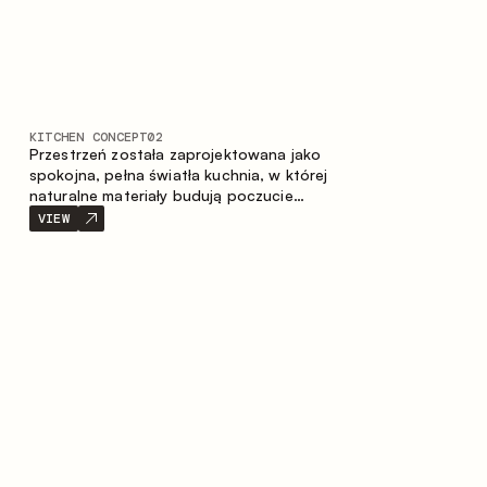
KITCHEN CONCEPT
02
Przestrzeń została zaprojektowana jako
spokojna, pełna światła kuchnia, w której
naturalne materiały budują poczucie
ciepła, równowagi oraz wizualnej lekkości.
VIEW
Ponadczasowe zestawienie kolorów i
faktur tworzy harmonijną atmosferę,
podkreślając naturalną estetykę wnętrza.