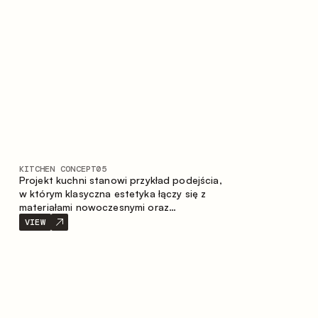
stonowaną i harmonijną przestrzeń.
KITCHEN CONCEPT
05
Projekt kuchni stanowi przykład podejścia,
w którym klasyczna estetyka łączy się z
materiałami nowoczesnymi oraz
przemyślaną ergonomią. Jasna paleta
VIEW
kolorystyczna, wyraźna geometria i
zrównoważone proporcje tworzą wnętrze
zapewniające komfort codziennego
użytkowania oraz trwałą wartość
estetyczną.