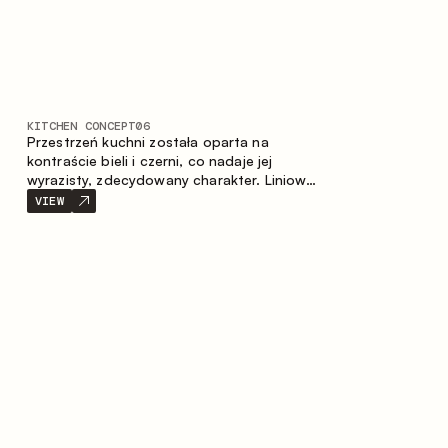
KITCHEN CONCEPT
06
Przestrzeń kuchni została oparta na
kontraście bieli i czerni, co nadaje jej
wyrazisty, zdecydowany charakter. Liniowy
układ podkreśla minimalistyczny i
VIEW
uporządkowany charakter wnętrza.