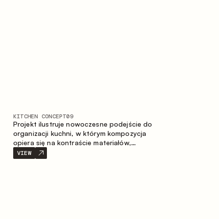
prostotę i spójność kompozycji.
KITCHEN CONCEPT
09
Projekt ilustruje nowoczesne podejście do
organizacji kuchni, w którym kompozycja
opiera się na kontraście materiałów,
wyraźnej geometrii modułów oraz
VIEW
zestawieniu otwartych i zamkniętych stref
przechowywania. Układ prosty z wyspą
buduje logiczną strukturę przestrzeni oraz
tworzy wygodną oś komunikacyjną między
strefami roboczymi.