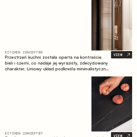
zapewniające komfort codziennego użytkowania
oraz trwałą wartość estetyczną.
KITCHEN CONCEPT
06
VIEW
Przestrzeń kuchni została oparta na kontraście
bieli i czerni, co nadaje jej wyrazisty, zdecydowany
charakter. Liniowy układ podkreśla minimalistyczny i
uporządkowany charakter wnętrza.
KITCHEN CONCEPT
07
VIEW