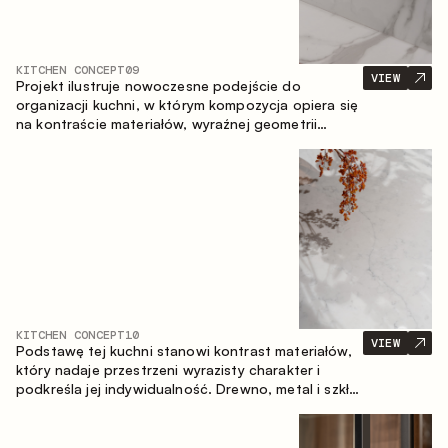
KITCHEN CONCEPT
09
VIEW
Projekt ilustruje nowoczesne podejście do
organizacji kuchni, w którym kompozycja opiera się
na kontraście materiałów, wyraźnej geometrii
modułów oraz zestawieniu otwartych i zamkniętych
stref przechowywania. Układ prosty z wyspą
buduje logiczną strukturę przestrzeni oraz tworzy
wygodną oś komunikacyjną między strefami
roboczymi.
KITCHEN CONCEPT
10
VIEW
Podstawę tej kuchni stanowi kontrast materiałów,
który nadaje przestrzeni wyrazisty charakter i
podkreśla jej indywidualność. Drewno, metal i szkło
tworzą spójną, zrównoważoną kompozycję.