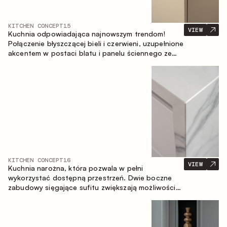
KITCHEN CONCEPT
15
VIEW
Kuchnia odpowiadająca najnowszym trendom!
Połączenie błyszczącej bieli i czerwieni, uzupełnione
akcentem w postaci blatu i panelu ściennego ze
spieku inspirowanego marmurem. Centralnym
elementem przestrzeni jest wyspa, która łączy
funkcję roboczą ze strefą jadalnianą.
KITCHEN CONCEPT
16
VIEW
Kuchnia narożna, która pozwala w pełni
wykorzystać dostępną przestrzeń. Dwie boczne
zabudowy sięgające sufitu zwiększają możliwości
przechowywania oraz umożliwiają wygodne
rozmieszczenie sprzętu AGD.