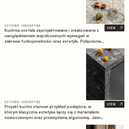
KITCHEN CONCEPT
04
VIEW
Kuchnia została zaprojektowana i zrealizowana z
uwzględnieniem współczesnych wymagań w
zakresie funkcjonalności oraz estetyki. Połączenie
różnorodnych faktur tworzy spójną, stonowaną i
harmonijną przestrzeń.
KITCHEN CONCEPT
05
VIEW
Projekt kuchni stanowi przykład podejścia, w
którym klasyczna estetyka łączy się z materiałami
nowoczesnymi oraz przemyślaną ergonomią. Jasna
paleta kolorystyczna, wyraźna geometria i
zrównoważone proporcje tworzą wnętrze