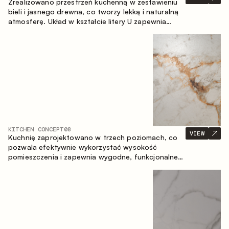
Zrealizowano przestrzeń kuchenną w zestawieniu
bieli i jasnego drewna, co tworzy lekką i naturalną
atmosferę. Układ w kształcie litery U zapewnia
ergonomię oraz wygodę codziennego użytkowania,
a blat barowy stanowi dodatkową strefę
użytkową, tworząc miejsce na szybkie śniadania i
spotkania.
KITCHEN CONCEPT
08
VIEW
Kuchnię zaprojektowano w trzech poziomach, co
pozwala efektywnie wykorzystać wysokość
pomieszczenia i zapewnia wygodne, funkcjonalne
przechowywanie. Liniowy układ podkreśla prostotę
i spójność kompozycji.