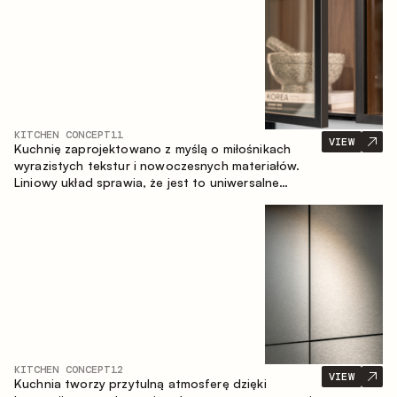
KITCHEN CONCEPT
11
VIEW
Kuchnię zaprojektowano z myślą o miłośnikach
wyrazistych tekstur i nowoczesnych materiałów.
Liniowy układ sprawia, że jest to uniwersalne
rozwiązanie, które łatwo dopasowuje się do
różnych przestrzeni.
KITCHEN CONCEPT
12
VIEW
Kuchnia tworzy przytulną atmosferę dzięki