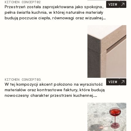
KITCHEN CONCEPT
02
VIEW
Przestrzeń została zaprojektowana jako spokojna,
pełna światła kuchnia, w której naturalne materiały
budują poczucie ciepła, równowagi oraz wizualnej
lekkości. Ponadczasowe zestawienie kolorów i
faktur tworzy harmonijną atmosferę, podkreślając
naturalną estetykę wnętrza.
KITCHEN CONCEPT
03
VIEW
W tej kompozycji akcent położono na wyrazistość
materiałów oraz kontrastowe faktury, które budują
nowoczesny charakter przestrzeni kuchennej.
Ciemne, opalane drewno, metal oraz spiek tworzą
nasyconą, taktylną kompozycję, w której każdy
materiał podkreśla charakter drugiego.