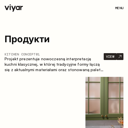
MENU
Продукти
KITCHEN CONCEPT
01
VIEW
Projekt prezentuje nowoczesną interpretację
kuchni klasycznej, w której tradycyjne formy łączą
się z aktualnymi materiałami oraz stonowaną paletą
kolorystyczną. Przemyślana i przestronna
kompozycja zabudowy tworzy komfortową i
funkcjonalną przestrzeń do codziennego
użytkowania.