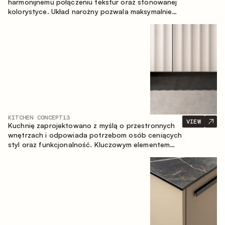
harmonijnemu połączeniu tekstur oraz stonowanej
kolorystyce. Układ narożny pozwala maksymalnie
wykorzystać przestrzeń pomieszczenia.
KITCHEN CONCEPT
13
VIEW
Kuchnię zaprojektowano z myślą o przestronnych
wnętrzach i odpowiada potrzebom osób ceniących
styl oraz funkcjonalność. Kluczowym elementem
projektu jest wyspa połączona ze strefą jadalnianą.