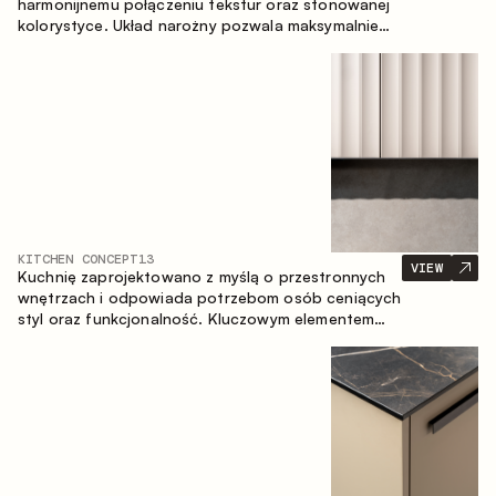
harmonijnemu połączeniu tekstur oraz stonowanej
kolorystyce. Układ narożny pozwala maksymalnie
wykorzystać przestrzeń pomieszczenia.
KITCHEN CONCEPT
13
VIEW
Kuchnię zaprojektowano z myślą o przestronnych
wnętrzach i odpowiada potrzebom osób ceniących
styl oraz funkcjonalność. Kluczowym elementem
projektu jest wyspa połączona ze strefą jadalnianą.