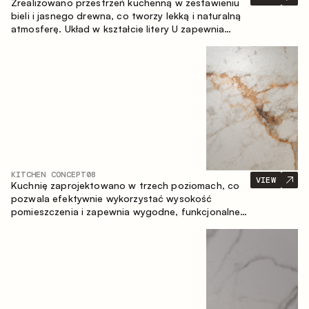
Zrealizowano przestrzeń kuchenną w zestawieniu
bieli i jasnego drewna, co tworzy lekką i naturalną
atmosferę. Układ w kształcie litery U zapewnia
ergonomię oraz wygodę codziennego użytkowania,
a blat barowy stanowi dodatkową strefę
użytkową, tworząc miejsce na szybkie śniadania i
spotkania.
KITCHEN CONCEPT
08
VIEW
Kuchnię zaprojektowano w trzech poziomach, co
pozwala efektywnie wykorzystać wysokość
pomieszczenia i zapewnia wygodne, funkcjonalne
przechowywanie. Liniowy układ podkreśla prostotę
i spójność kompozycji.