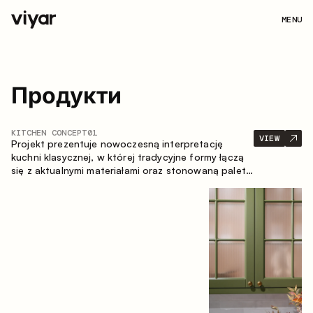
MENU
Продукти
KITCHEN CONCEPT
01
VIEW
Projekt prezentuje nowoczesną interpretację
kuchni klasycznej, w której tradycyjne formy łączą
się z aktualnymi materiałami oraz stonowaną paletą
kolorystyczną. Przemyślana i przestronna
kompozycja zabudowy tworzy komfortową i
funkcjonalną przestrzeń do codziennego
użytkowania.