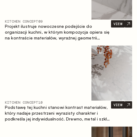
KITCHEN CONCEPT
09
VIEW
Projekt ilustruje nowoczesne podejście do
organizacji kuchni, w którym kompozycja opiera się
na kontraście materiałów, wyraźnej geometrii
modułów oraz zestawieniu otwartych i zamkniętych
stref przechowywania. Układ prosty z wyspą
buduje logiczną strukturę przestrzeni oraz tworzy
wygodną oś komunikacyjną między strefami
roboczymi.
KITCHEN CONCEPT
10
VIEW
Podstawę tej kuchni stanowi kontrast materiałów,
który nadaje przestrzeni wyrazisty charakter i
podkreśla jej indywidualność. Drewno, metal i szkło
tworzą spójną, zrównoważoną kompozycję.