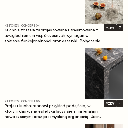
KITCHEN CONCEPT
04
VIEW
Kuchnia została zaprojektowana i zrealizowana z
uwzględnieniem współczesnych wymagań w
zakresie funkcjonalności oraz estetyki. Połączenie
różnorodnych faktur tworzy spójną, stonowaną i
harmonijną przestrzeń.
KITCHEN CONCEPT
05
VIEW
Projekt kuchni stanowi przykład podejścia, w
którym klasyczna estetyka łączy się z materiałami
nowoczesnymi oraz przemyślaną ergonomią. Jasna
paleta kolorystyczna, wyraźna geometria i
zrównoważone proporcje tworzą wnętrze