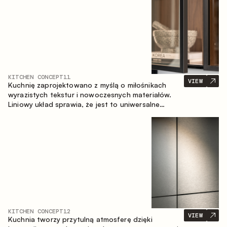
KITCHEN CONCEPT
11
VIEW
Kuchnię zaprojektowano z myślą o miłośnikach
wyrazistych tekstur i nowoczesnych materiałów.
Liniowy układ sprawia, że jest to uniwersalne
rozwiązanie, które łatwo dopasowuje się do
różnych przestrzeni.
KITCHEN CONCEPT
12
VIEW
Kuchnia tworzy przytulną atmosferę dzięki