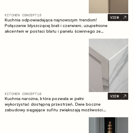
KITCHEN CONCEPT
15
VIEW
Kuchnia odpowiadająca najnowszym trendom!
Połączenie błyszczącej bieli i czerwieni, uzupełnione
akcentem w postaci blatu i panelu ściennego ze
spieku inspirowanego marmurem. Centralnym
elementem przestrzeni jest wyspa, która łączy
funkcję roboczą ze strefą jadalnianą.
KITCHEN CONCEPT
16
VIEW
Kuchnia narożna, która pozwala w pełni
wykorzystać dostępną przestrzeń. Dwie boczne
zabudowy sięgające sufitu zwiększają możliwości
przechowywania oraz umożliwiają wygodne
rozmieszczenie sprzętu AGD.