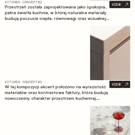
KITCHEN CONCEPT
02
VIEW
Przestrzeń została zaprojektowana jako spokojna,
pełna światła kuchnia, w której naturalne materiały
budują poczucie ciepła, równowagi oraz wizualnej
lekkości. Ponadczasowe zestawienie kolorów i
faktur tworzy harmonijną atmosferę, podkreślając
naturalną estetykę wnętrza.
KITCHEN CONCEPT
03
VIEW
W tej kompozycji akcent położono na wyrazistość
materiałów oraz kontrastowe faktury, które budują
nowoczesny charakter przestrzeni kuchennej.
Ciemne, opalane drewno, metal oraz spiek tworzą
nasyconą, taktylną kompozycję, w której każdy
materiał podkreśla charakter drugiego.