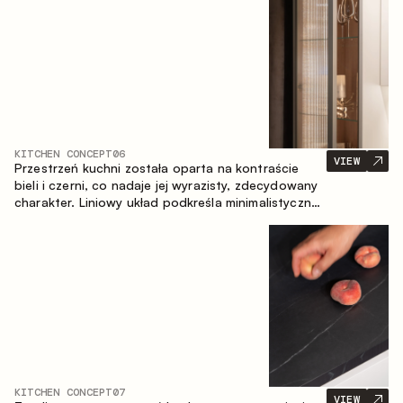
zapewniające komfort codziennego użytkowania
oraz trwałą wartość estetyczną.
KITCHEN CONCEPT
06
VIEW
Przestrzeń kuchni została oparta na kontraście
bieli i czerni, co nadaje jej wyrazisty, zdecydowany
charakter. Liniowy układ podkreśla minimalistyczny i
uporządkowany charakter wnętrza.
KITCHEN CONCEPT
07
VIEW