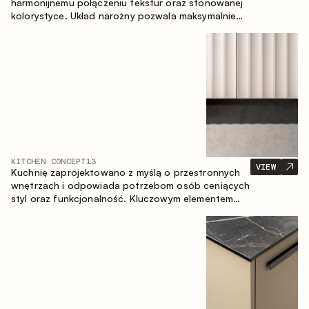
harmonijnemu połączeniu tekstur oraz stonowanej
kolorystyce. Układ narożny pozwala maksymalnie
wykorzystać przestrzeń pomieszczenia.
KITCHEN CONCEPT
13
VIEW
Kuchnię zaprojektowano z myślą o przestronnych
wnętrzach i odpowiada potrzebom osób ceniących
styl oraz funkcjonalność. Kluczowym elementem
projektu jest wyspa połączona ze strefą jadalnianą.