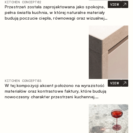
KITCHEN CONCEPT
02
VIEW
Przestrzeń została zaprojektowana jako spokojna,
pełna światła kuchnia, w której naturalne materiały
budują poczucie ciepła, równowagi oraz wizualnej
lekkości. Ponadczasowe zestawienie kolorów i
faktur tworzy harmonijną atmosferę, podkreślając
naturalną estetykę wnętrza.
KITCHEN CONCEPT
03
VIEW
W tej kompozycji akcent położono na wyrazistość
materiałów oraz kontrastowe faktury, które budują
nowoczesny charakter przestrzeni kuchennej.
Ciemne, opalane drewno, metal oraz spiek tworzą
nasyconą, taktylną kompozycję, w której każdy
materiał podkreśla charakter drugiego.