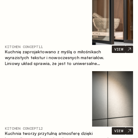
KITCHEN CONCEPT
11
VIEW
Kuchnię zaprojektowano z myślą o miłośnikach
wyrazistych tekstur i nowoczesnych materiałów.
Liniowy układ sprawia, że jest to uniwersalne
rozwiązanie, które łatwo dopasowuje się do
różnych przestrzeni.
KITCHEN CONCEPT
12
VIEW
Kuchnia tworzy przytulną atmosferę dzięki