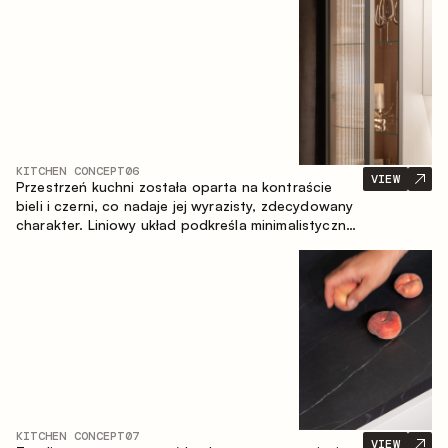
zapewniające komfort codziennego użytkowania
oraz trwałą wartość estetyczną.
KITCHEN CONCEPT
06
VIEW
Przestrzeń kuchni została oparta na kontraście
bieli i czerni, co nadaje jej wyrazisty, zdecydowany
charakter. Liniowy układ podkreśla minimalistyczny i
uporządkowany charakter wnętrza.
KITCHEN CONCEPT
07
VIEW