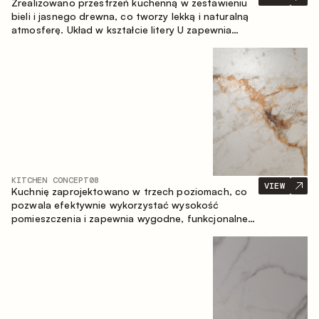
Zrealizowano przestrzeń kuchenną w zestawieniu
bieli i jasnego drewna, co tworzy lekką i naturalną
atmosferę. Układ w kształcie litery U zapewnia
ergonomię oraz wygodę codziennego użytkowania,
a blat barowy stanowi dodatkową strefę
użytkową, tworząc miejsce na szybkie śniadania i
spotkania.
KITCHEN CONCEPT
08
VIEW
Kuchnię zaprojektowano w trzech poziomach, co
pozwala efektywnie wykorzystać wysokość
pomieszczenia i zapewnia wygodne, funkcjonalne
przechowywanie. Liniowy układ podkreśla prostotę
i spójność kompozycji.