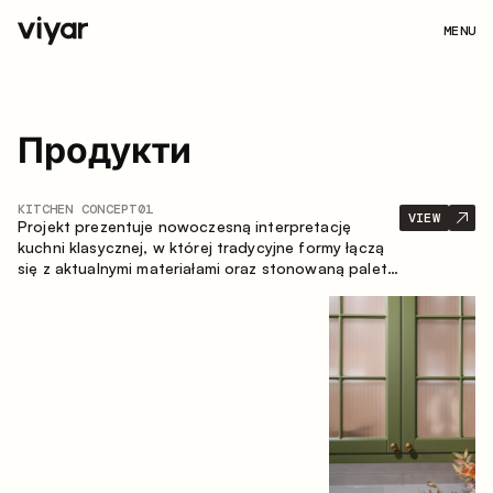
MENU
Продукти
KITCHEN CONCEPT
01
VIEW
Projekt prezentuje nowoczesną interpretację
kuchni klasycznej, w której tradycyjne formy łączą
się z aktualnymi materiałami oraz stonowaną paletą
kolorystyczną. Przemyślana i przestronna
kompozycja zabudowy tworzy komfortową i
funkcjonalną przestrzeń do codziennego
użytkowania.