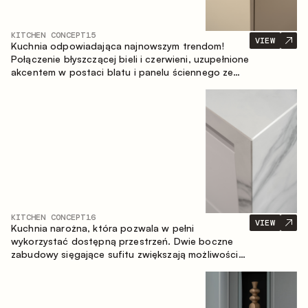
KITCHEN CONCEPT
15
VIEW
Kuchnia odpowiadająca najnowszym trendom!
Połączenie błyszczącej bieli i czerwieni, uzupełnione
akcentem w postaci blatu i panelu ściennego ze
spieku inspirowanego marmurem. Centralnym
elementem przestrzeni jest wyspa, która łączy
funkcję roboczą ze strefą jadalnianą.
KITCHEN CONCEPT
16
VIEW
Kuchnia narożna, która pozwala w pełni
wykorzystać dostępną przestrzeń. Dwie boczne
zabudowy sięgające sufitu zwiększają możliwości
przechowywania oraz umożliwiają wygodne
rozmieszczenie sprzętu AGD.