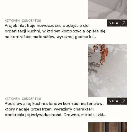
KITCHEN CONCEPT
09
VIEW
Projekt ilustruje nowoczesne podejście do
organizacji kuchni, w którym kompozycja opiera się
na kontraście materiałów, wyraźnej geometrii
modułów oraz zestawieniu otwartych i zamkniętych
stref przechowywania. Układ prosty z wyspą
buduje logiczną strukturę przestrzeni oraz tworzy
wygodną oś komunikacyjną między strefami
roboczymi.
KITCHEN CONCEPT
10
VIEW
Podstawę tej kuchni stanowi kontrast materiałów,
który nadaje przestrzeni wyrazisty charakter i
podkreśla jej indywidualność. Drewno, metal i szkło
tworzą spójną, zrównoważoną kompozycję.