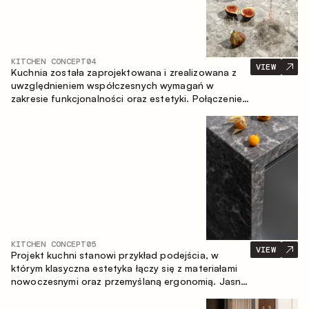
KITCHEN CONCEPT
04
VIEW
Kuchnia została zaprojektowana i zrealizowana z
uwzględnieniem współczesnych wymagań w
zakresie funkcjonalności oraz estetyki. Połączenie
różnorodnych faktur tworzy spójną, stonowaną i
harmonijną przestrzeń.
KITCHEN CONCEPT
05
VIEW
Projekt kuchni stanowi przykład podejścia, w
którym klasyczna estetyka łączy się z materiałami
nowoczesnymi oraz przemyślaną ergonomią. Jasna
paleta kolorystyczna, wyraźna geometria i
zrównoważone proporcje tworzą wnętrze