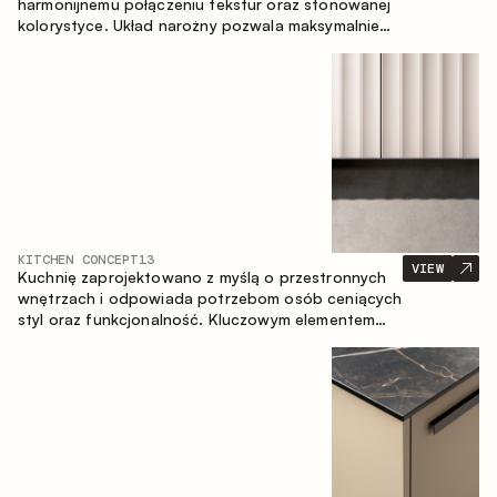
harmonijnemu połączeniu tekstur oraz stonowanej
kolorystyce. Układ narożny pozwala maksymalnie
wykorzystać przestrzeń pomieszczenia.
KITCHEN CONCEPT
13
VIEW
Kuchnię zaprojektowano z myślą o przestronnych
wnętrzach i odpowiada potrzebom osób ceniących
styl oraz funkcjonalność. Kluczowym elementem
projektu jest wyspa połączona ze strefą jadalnianą.