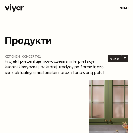
MENU
Продукти
KITCHEN CONCEPT
01
VIEW
Projekt prezentuje nowoczesną interpretację
kuchni klasycznej, w której tradycyjne formy łączą
się z aktualnymi materiałami oraz stonowaną paletą
kolorystyczną. Przemyślana i przestronna
kompozycja zabudowy tworzy komfortową i
funkcjonalną przestrzeń do codziennego
użytkowania.