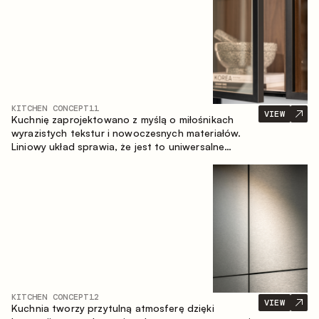
KITCHEN CONCEPT
11
VIEW
Kuchnię zaprojektowano z myślą o miłośnikach
wyrazistych tekstur i nowoczesnych materiałów.
Liniowy układ sprawia, że jest to uniwersalne
rozwiązanie, które łatwo dopasowuje się do
różnych przestrzeni.
KITCHEN CONCEPT
12
VIEW
Kuchnia tworzy przytulną atmosferę dzięki