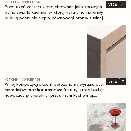
KITCHEN CONCEPT
02
VIEW
Przestrzeń została zaprojektowana jako spokojna,
pełna światła kuchnia, w której naturalne materiały
budują poczucie ciepła, równowagi oraz wizualnej
lekkości. Ponadczasowe zestawienie kolorów i
faktur tworzy harmonijną atmosferę, podkreślając
naturalną estetykę wnętrza.
KITCHEN CONCEPT
03
VIEW
W tej kompozycji akcent położono na wyrazistość
materiałów oraz kontrastowe faktury, które budują
nowoczesny charakter przestrzeni kuchennej.
Ciemne, opalane drewno, metal oraz spiek tworzą
nasyconą, taktylną kompozycję, w której każdy
materiał podkreśla charakter drugiego.