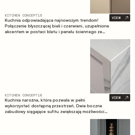
KITCHEN CONCEPT
15
VIEW
Kuchnia odpowiadająca najnowszym trendom!
Połączenie błyszczącej bieli i czerwieni, uzupełnione
akcentem w postaci blatu i panelu ściennego ze
spieku inspirowanego marmurem. Centralnym
elementem przestrzeni jest wyspa, która łączy
funkcję roboczą ze strefą jadalnianą.
KITCHEN CONCEPT
16
VIEW
Kuchnia narożna, która pozwala w pełni
wykorzystać dostępną przestrzeń. Dwie boczne
zabudowy sięgające sufitu zwiększają możliwości
przechowywania oraz umożliwiają wygodne
rozmieszczenie sprzętu AGD.