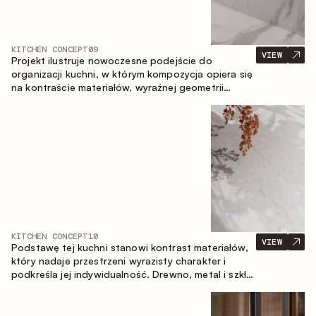
KITCHEN CONCEPT
09
VIEW
Projekt ilustruje nowoczesne podejście do
organizacji kuchni, w którym kompozycja opiera się
na kontraście materiałów, wyraźnej geometrii
modułów oraz zestawieniu otwartych i zamkniętych
stref przechowywania. Układ prosty z wyspą
buduje logiczną strukturę przestrzeni oraz tworzy
wygodną oś komunikacyjną między strefami
roboczymi.
KITCHEN CONCEPT
10
VIEW
Podstawę tej kuchni stanowi kontrast materiałów,
który nadaje przestrzeni wyrazisty charakter i
podkreśla jej indywidualność. Drewno, metal i szkło
tworzą spójną, zrównoważoną kompozycję.