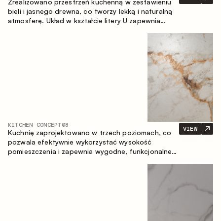
Zrealizowano przestrzeń kuchenną w zestawieniu
bieli i jasnego drewna, co tworzy lekką i naturalną
atmosferę. Układ w kształcie litery U zapewnia
ergonomię oraz wygodę codziennego użytkowania,
a blat barowy stanowi dodatkową strefę
użytkową, tworząc miejsce na szybkie śniadania i
spotkania.
KITCHEN CONCEPT
08
VIEW
Kuchnię zaprojektowano w trzech poziomach, co
pozwala efektywnie wykorzystać wysokość
pomieszczenia i zapewnia wygodne, funkcjonalne
przechowywanie. Liniowy układ podkreśla prostotę
i spójność kompozycji.