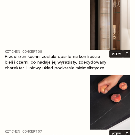
zapewniające komfort codziennego użytkowania
oraz trwałą wartość estetyczną.
KITCHEN CONCEPT
06
VIEW
Przestrzeń kuchni została oparta na kontraście
bieli i czerni, co nadaje jej wyrazisty, zdecydowany
charakter. Liniowy układ podkreśla minimalistyczny i
uporządkowany charakter wnętrza.
KITCHEN CONCEPT
07
VIEW