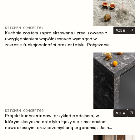
KITCHEN CONCEPT
04
VIEW
Kuchnia została zaprojektowana i zrealizowana z
uwzględnieniem współczesnych wymagań w
zakresie funkcjonalności oraz estetyki. Połączenie
różnorodnych faktur tworzy spójną, stonowaną i
harmonijną przestrzeń.
KITCHEN CONCEPT
05
VIEW
Projekt kuchni stanowi przykład podejścia, w
którym klasyczna estetyka łączy się z materiałami
nowoczesnymi oraz przemyślaną ergonomią. Jasna
paleta kolorystyczna, wyraźna geometria i
zrównoważone proporcje tworzą wnętrze