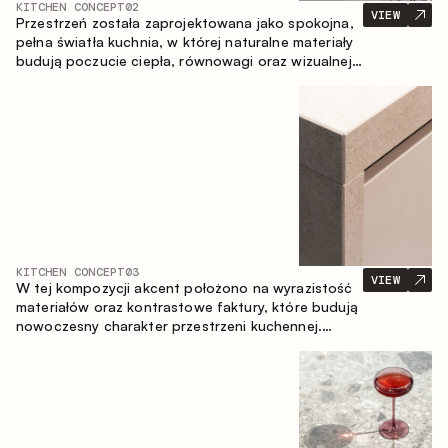
KITCHEN CONCEPT
02
VIEW
Przestrzeń została zaprojektowana jako spokojna,
pełna światła kuchnia, w której naturalne materiały
budują poczucie ciepła, równowagi oraz wizualnej
lekkości. Ponadczasowe zestawienie kolorów i
faktur tworzy harmonijną atmosferę, podkreślając
naturalną estetykę wnętrza.
KITCHEN CONCEPT
03
VIEW
W tej kompozycji akcent położono na wyrazistość
materiałów oraz kontrastowe faktury, które budują
nowoczesny charakter przestrzeni kuchennej.
Ciemne, opalane drewno, metal oraz spiek tworzą
nasyconą, taktylną kompozycję, w której każdy
materiał podkreśla charakter drugiego.