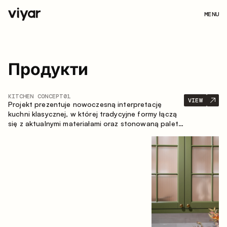
MENU
Продукти
KITCHEN CONCEPT
01
VIEW
Projekt prezentuje nowoczesną interpretację
kuchni klasycznej, w której tradycyjne formy łączą
się z aktualnymi materiałami oraz stonowaną paletą
kolorystyczną. Przemyślana i przestronna
kompozycja zabudowy tworzy komfortową i
funkcjonalną przestrzeń do codziennego
użytkowania.