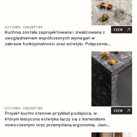
KITCHEN CONCEPT
04
VIEW
Kuchnia została zaprojektowana i zrealizowana z
uwzględnieniem współczesnych wymagań w
zakresie funkcjonalności oraz estetyki. Połączenie
różnorodnych faktur tworzy spójną, stonowaną i
harmonijną przestrzeń.
KITCHEN CONCEPT
05
VIEW
Projekt kuchni stanowi przykład podejścia, w
którym klasyczna estetyka łączy się z materiałami
nowoczesnymi oraz przemyślaną ergonomią. Jasna
paleta kolorystyczna, wyraźna geometria i
zrównoważone proporcje tworzą wnętrze