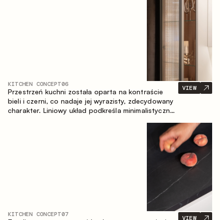
zapewniające komfort codziennego użytkowania
oraz trwałą wartość estetyczną.
KITCHEN CONCEPT
06
VIEW
Przestrzeń kuchni została oparta na kontraście
bieli i czerni, co nadaje jej wyrazisty, zdecydowany
charakter. Liniowy układ podkreśla minimalistyczny i
uporządkowany charakter wnętrza.
KITCHEN CONCEPT
07
VIEW