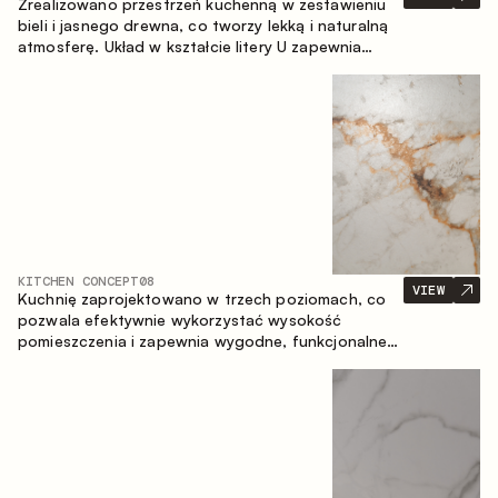
Zrealizowano przestrzeń kuchenną w zestawieniu
bieli i jasnego drewna, co tworzy lekką i naturalną
atmosferę. Układ w kształcie litery U zapewnia
ergonomię oraz wygodę codziennego użytkowania,
a blat barowy stanowi dodatkową strefę
użytkową, tworząc miejsce na szybkie śniadania i
spotkania.
KITCHEN CONCEPT
08
VIEW
Kuchnię zaprojektowano w trzech poziomach, co
pozwala efektywnie wykorzystać wysokość
pomieszczenia i zapewnia wygodne, funkcjonalne
przechowywanie. Liniowy układ podkreśla prostotę
i spójność kompozycji.