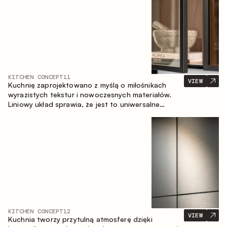
KITCHEN CONCEPT
11
VIEW
Kuchnię zaprojektowano z myślą o miłośnikach
wyrazistych tekstur i nowoczesnych materiałów.
Liniowy układ sprawia, że jest to uniwersalne
rozwiązanie, które łatwo dopasowuje się do
różnych przestrzeni.
KITCHEN CONCEPT
12
VIEW
Kuchnia tworzy przytulną atmosferę dzięki