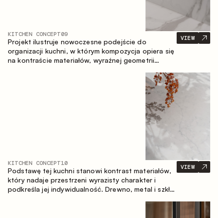
KITCHEN CONCEPT
09
VIEW
Projekt ilustruje nowoczesne podejście do
organizacji kuchni, w którym kompozycja opiera się
na kontraście materiałów, wyraźnej geometrii
modułów oraz zestawieniu otwartych i zamkniętych
stref przechowywania. Układ prosty z wyspą
buduje logiczną strukturę przestrzeni oraz tworzy
wygodną oś komunikacyjną między strefami
roboczymi.
KITCHEN CONCEPT
10
VIEW
Podstawę tej kuchni stanowi kontrast materiałów,
który nadaje przestrzeni wyrazisty charakter i
podkreśla jej indywidualność. Drewno, metal i szkło
tworzą spójną, zrównoważoną kompozycję.