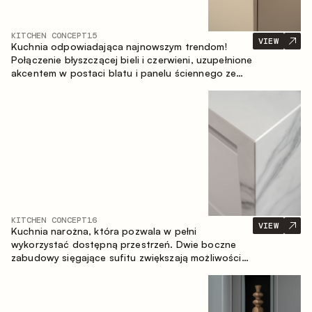
KITCHEN CONCEPT
15
VIEW
Kuchnia odpowiadająca najnowszym trendom!
Połączenie błyszczącej bieli i czerwieni, uzupełnione
akcentem w postaci blatu i panelu ściennego ze
spieku inspirowanego marmurem. Centralnym
elementem przestrzeni jest wyspa, która łączy
funkcję roboczą ze strefą jadalnianą.
KITCHEN CONCEPT
16
VIEW
Kuchnia narożna, która pozwala w pełni
wykorzystać dostępną przestrzeń. Dwie boczne
zabudowy sięgające sufitu zwiększają możliwości
przechowywania oraz umożliwiają wygodne
rozmieszczenie sprzętu AGD.