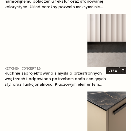
harmonijnemu połączeniu tekstur oraz stonowanej
kolorystyce. Układ narożny pozwala maksymalnie
wykorzystać przestrzeń pomieszczenia.
KITCHEN CONCEPT
13
VIEW
Kuchnię zaprojektowano z myślą o przestronnych
wnętrzach i odpowiada potrzebom osób ceniących
styl oraz funkcjonalność. Kluczowym elementem
projektu jest wyspa połączona ze strefą jadalnianą.