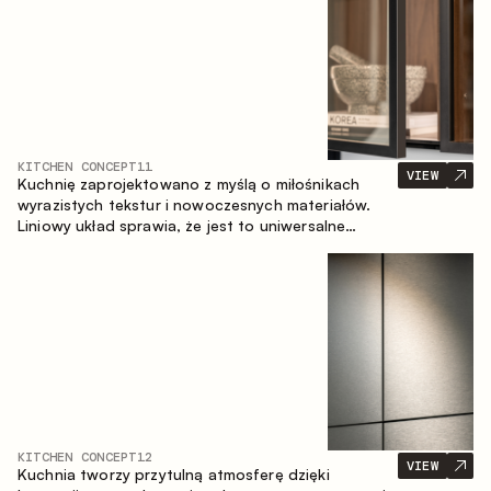
KITCHEN CONCEPT
11
VIEW
Kuchnię zaprojektowano z myślą o miłośnikach
wyrazistych tekstur i nowoczesnych materiałów.
Liniowy układ sprawia, że jest to uniwersalne
rozwiązanie, które łatwo dopasowuje się do
różnych przestrzeni.
KITCHEN CONCEPT
12
VIEW
Kuchnia tworzy przytulną atmosferę dzięki