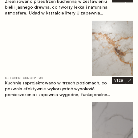
Zrealizowano przestrzeń kuchenną w zestawieniu
bieli i jasnego drewna, co tworzy lekką i naturalną
atmosferę. Układ w kształcie litery U zapewnia
ergonomię oraz wygodę codziennego użytkowania,
a blat barowy stanowi dodatkową strefę
użytkową, tworząc miejsce na szybkie śniadania i
spotkania.
KITCHEN CONCEPT
08
VIEW
Kuchnię zaprojektowano w trzech poziomach, co
pozwala efektywnie wykorzystać wysokość
pomieszczenia i zapewnia wygodne, funkcjonalne
przechowywanie. Liniowy układ podkreśla prostotę
i spójność kompozycji.