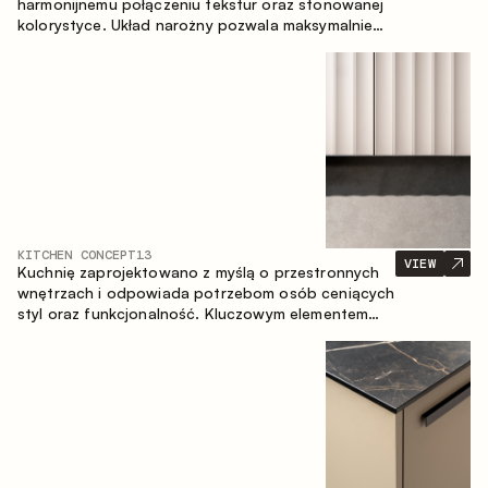
harmonijnemu połączeniu tekstur oraz stonowanej
kolorystyce. Układ narożny pozwala maksymalnie
wykorzystać przestrzeń pomieszczenia.
KITCHEN CONCEPT
13
VIEW
Kuchnię zaprojektowano z myślą o przestronnych
wnętrzach i odpowiada potrzebom osób ceniących
styl oraz funkcjonalność. Kluczowym elementem
projektu jest wyspa połączona ze strefą jadalnianą.