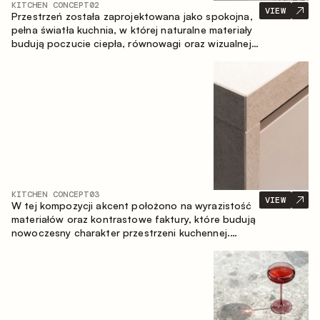
KITCHEN CONCEPT
02
VIEW
Przestrzeń została zaprojektowana jako spokojna,
pełna światła kuchnia, w której naturalne materiały
budują poczucie ciepła, równowagi oraz wizualnej
lekkości. Ponadczasowe zestawienie kolorów i
faktur tworzy harmonijną atmosferę, podkreślając
naturalną estetykę wnętrza.
KITCHEN CONCEPT
03
VIEW
W tej kompozycji akcent położono na wyrazistość
materiałów oraz kontrastowe faktury, które budują
nowoczesny charakter przestrzeni kuchennej.
Ciemne, opalane drewno, metal oraz spiek tworzą
nasyconą, taktylną kompozycję, w której każdy
materiał podkreśla charakter drugiego.