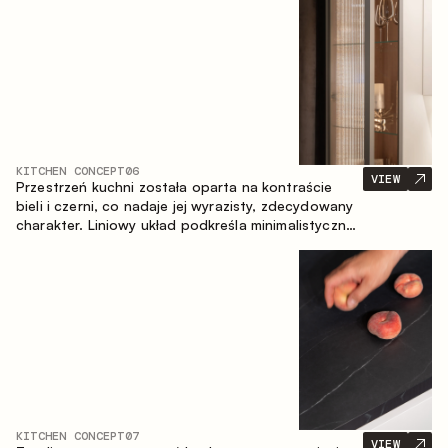
zapewniające komfort codziennego użytkowania
oraz trwałą wartość estetyczną.
KITCHEN CONCEPT
06
VIEW
Przestrzeń kuchni została oparta na kontraście
bieli i czerni, co nadaje jej wyrazisty, zdecydowany
charakter. Liniowy układ podkreśla minimalistyczny i
uporządkowany charakter wnętrza.
KITCHEN CONCEPT
07
VIEW