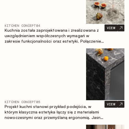
KITCHEN CONCEPT
04
VIEW
Kuchnia została zaprojektowana i zrealizowana z
uwzględnieniem współczesnych wymagań w
zakresie funkcjonalności oraz estetyki. Połączenie
różnorodnych faktur tworzy spójną, stonowaną i
harmonijną przestrzeń.
KITCHEN CONCEPT
05
VIEW
Projekt kuchni stanowi przykład podejścia, w
którym klasyczna estetyka łączy się z materiałami
nowoczesnymi oraz przemyślaną ergonomią. Jasna
paleta kolorystyczna, wyraźna geometria i
zrównoważone proporcje tworzą wnętrze