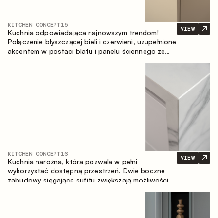
KITCHEN CONCEPT
15
VIEW
Kuchnia odpowiadająca najnowszym trendom!
Połączenie błyszczącej bieli i czerwieni, uzupełnione
akcentem w postaci blatu i panelu ściennego ze
spieku inspirowanego marmurem. Centralnym
elementem przestrzeni jest wyspa, która łączy
funkcję roboczą ze strefą jadalnianą.
KITCHEN CONCEPT
16
VIEW
Kuchnia narożna, która pozwala w pełni
wykorzystać dostępną przestrzeń. Dwie boczne
zabudowy sięgające sufitu zwiększają możliwości
przechowywania oraz umożliwiają wygodne
rozmieszczenie sprzętu AGD.