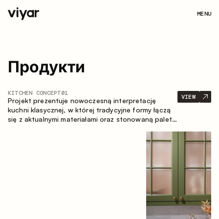
MENU
Продукти
KITCHEN CONCEPT
01
VIEW
Projekt prezentuje nowoczesną interpretację
kuchni klasycznej, w której tradycyjne formy łączą
się z aktualnymi materiałami oraz stonowaną paletą
kolorystyczną. Przemyślana i przestronna
kompozycja zabudowy tworzy komfortową i
funkcjonalną przestrzeń do codziennego
użytkowania.