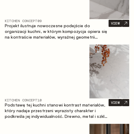
KITCHEN CONCEPT
09
VIEW
Projekt ilustruje nowoczesne podejście do
organizacji kuchni, w którym kompozycja opiera się
na kontraście materiałów, wyraźnej geometrii
modułów oraz zestawieniu otwartych i zamkniętych
stref przechowywania. Układ prosty z wyspą
buduje logiczną strukturę przestrzeni oraz tworzy
wygodną oś komunikacyjną między strefami
roboczymi.
KITCHEN CONCEPT
10
VIEW
Podstawę tej kuchni stanowi kontrast materiałów,
który nadaje przestrzeni wyrazisty charakter i
podkreśla jej indywidualność. Drewno, metal i szkło
tworzą spójną, zrównoważoną kompozycję.