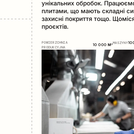
унікальних обробок. Працюємо 
плитами, що мають складні си
захисні покриття тощо. Щоміс
проєктів.
POWIERZCHNIA
MASZYNY
10
10 000 М²
PRODUKCYJNA