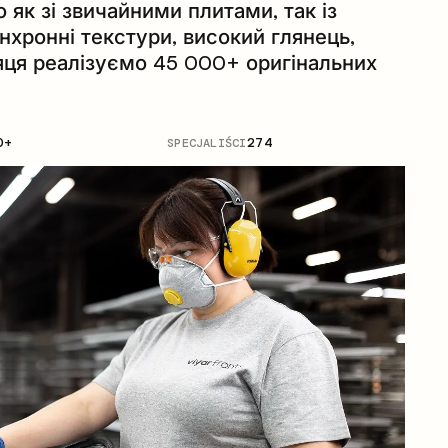
як зі звичайними плитами, так із
нхронні текстури, високий глянець,
яця реалізуємо 45 000+ оригінальних
0+
SPECJALIŚCI
274