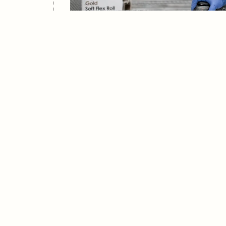
Понад 100 одиниць професійно
провідних брендів дозволяють
стабільно високого рівня якос
варіацій декорів.
POWIERZCHNIA PRODUKCYJNA
4 000 М²