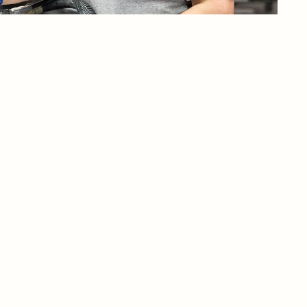
го обладнання та матеріали від
 нам виготовляти індивідуальні рішення
ті. Пропонуємо 7 видів фасадів та 3000
SPECJALIŚCI
127