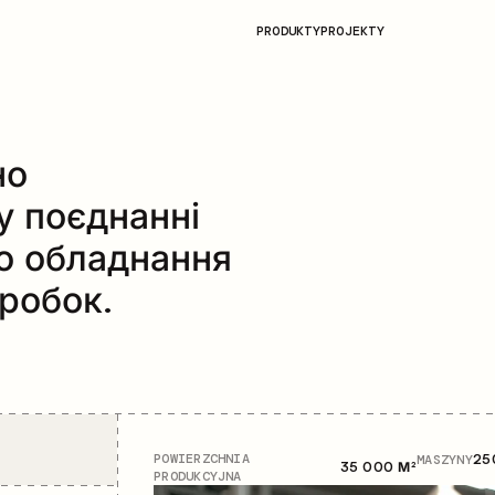
PRODUKTY
PROJEKTY
но
у поєднанні
о обладнання
робок.
POWIERZCHNIA
MASZYNY
25
35 000 М²
PRODUKCYJNA