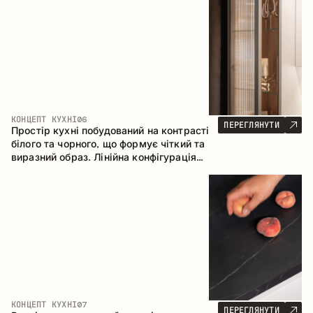
геометрія та збалансовані пропорції
формують інтер’єр, орієнтований на
комфорт щоденного використання та
естетичну довговічність.
КОНЦЕПТ КУХНІ
06
ПЕРЕГЛЯНУТИ
Простір кухні побудований на контрасті
білого та чорного, що формує чіткий та
виразний образ. Лінійна конфігурація
підкреслює лаконічність та
впорядкованість інтер’єру.
КОНЦЕПТ КУХНІ
07
ПЕРЕГЛЯНУТИ