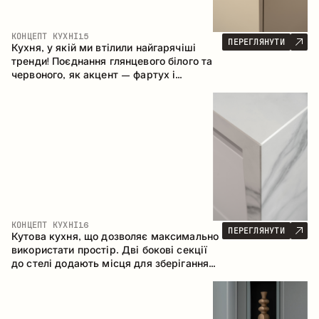
КОНЦЕПТ КУХНІ
15
ПЕРЕГЛЯНУТИ
Кухня, у якій ми втілили найгарячіші
тренди! Поєднання глянцевого білого та
червоного, як акцент – фартух і
стільниця з керамограніту, що імітує
мармур. Центральним елементом
простору є острів, який поєднує функції
робочої та обідньої зони.
КОНЦЕПТ КУХНІ
16
ПЕРЕГЛЯНУТИ
Кутова кухня, що дозволяє максимально
використати простір. Дві бокові секції
до стелі додають місця для зберігання
та забезпечують зручне розміщення
техніки.