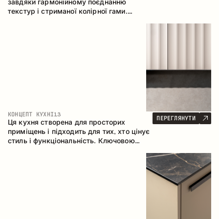
завдяки гармонійному поєднанню
текстур і стриманої колірної гами.
Кутова конфігурація дозволяє
максимально ефективно використати
простір приміщення.
КОНЦЕПТ КУХНІ
13
ПЕРЕГЛЯНУТИ
Ця кухня створена для просторих
приміщень і підходить для тих, хто цінує
стиль і функціональність. Ключовою
особливістю є острів, який об'єднується
з обідньою зоною.