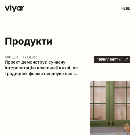
МЕНЮ
Продукти
КОНЦЕПТ КУХНІ
01
ПЕРЕГЛЯНУТИ
Проєкт демонструє сучасну
інтерпретацію класичної кухні, де
традиційні форми поєднуються з
актуальними матеріалами та стриманою
колірною палітрою. Простора та
продумана композиція кухні створює
комфортний функціональний простір для
щоденного користування.