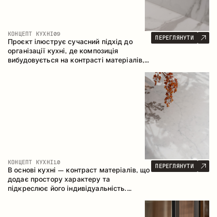
КОНЦЕПТ КУХНІ
09
ПЕРЕГЛЯНУТИ
Проєкт ілюструє сучасний підхід до
організації кухні, де композиція
вибудовується на контрасті матеріалів,
чіткій геометрії модулів та поєднанні
відкритих і закритих зон зберігання.
Конфігурація – пряма з островом, що
формує логічну структуру простору та
створює зручну комунікаційну вісь між
робочими зонами.
КОНЦЕПТ КУХНІ
10
ПЕРЕГЛЯНУТИ
В основі кухні – контраст матеріалів, що
додає простору характеру та
підкреслює його індивідуальність.
Дерево, метал і скло створюють
збалансовану та стильну композицію.