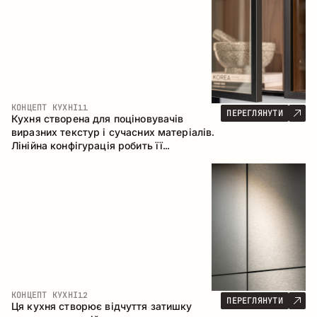
КОНЦЕПТ КУХНІ
11
ПЕРЕГЛЯНУТИ
Кухня створена для поціновувачів
виразних текстур і сучасних матеріалів.
Лінійна конфігурація робить її
універсальним рішенням, що легко
інтегрується в різні простори.
КОНЦЕПТ КУХНІ
12
ПЕРЕГЛЯНУТИ
Ця кухня створює відчуття затишку