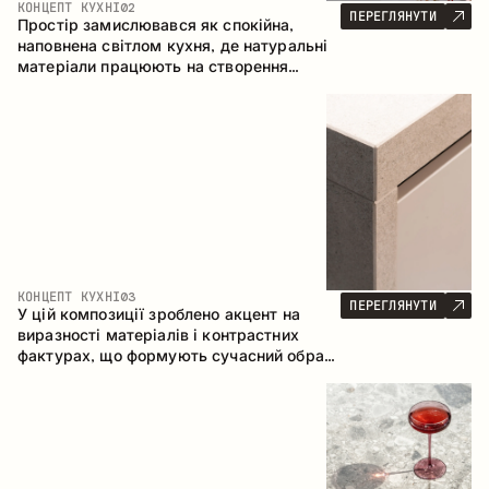
КОНЦЕПТ КУХНІ
02
ПЕРЕГЛЯНУТИ
Простір замислювався як спокійна,
наповнена світлом кухня, де натуральні
матеріали працюють на створення
відчуття тепла, рівноваги та візуальної
легкості. Безпрограшне поєднання
кольорів і текстур формує гармонійну
атмосферу та підкреслює природну
естетику інтер’єру.
КОНЦЕПТ КУХНІ
03
ПЕРЕГЛЯНУТИ
У цій композиції зроблено акцент на
виразності матеріалів і контрастних
фактурах, що формують сучасний образ
кухонного простору. Темне обвуглене
дерево, метал і керамограніт формують
насичену, тактильну композицію, де
кожен матеріал підкреслює характер
іншого.