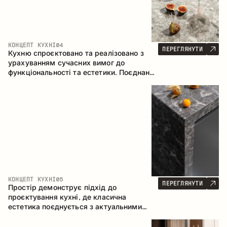
КОНЦЕПТ КУХНІ
04
ПЕРЕГЛЯНУТИ
Кухню спроєктовано та реалізовано з
урахуванням сучасних вимог до
функціональності та естетики. Поєднання
текстур формує стриманий та
збалансований інтер’єр.
КОНЦЕПТ КУХНІ
05
ПЕРЕГЛЯНУТИ
Простір демонструє підхід до
проєктування кухні, де класична
естетика поєднується з актуальними
матеріалами та продуманою
ергономікою. Світла палітра, чітка