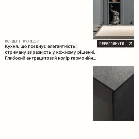
КОНЦЕПТ КУХНІ
17
ПЕРЕГЛЯНУТИ
Кухня, що поєднує елегантність і
стриману виразність у кожному рішенні.
Глибокий антрацитовий колір гармонійно
контрастує з теплими деревними
фасадами, формуючи цілісну
композицію простору.