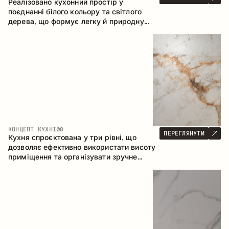
Реалізовано кухонний простір у
поєднанні білого кольору та світлого
дерева, що формує легку й природну
атмосферу. П-подібна конфігурація
забезпечує ергономіку та зручність у
щоденному користуванні, а барна стійка
доповнює простір як місце для швидких
сніданків і спілкування.
КОНЦЕПТ КУХНІ
08
ПЕРЕГЛЯНУТИ
Кухня спроєктована у три рівні, що
дозволяє ефективно використати висоту
приміщення та організувати зручне
зберігання. Лінійна конфігурація
підкреслює лаконічність і цілісність
композиції.