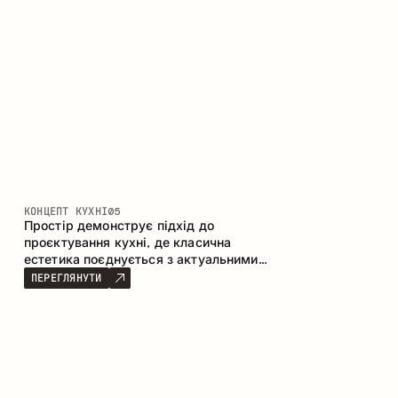
КОНЦЕПТ КУХНІ
05
Простір демонструє підхід до
проєктування кухні, де класична
естетика поєднується з актуальними
матеріалами та продуманою
ПЕРЕГЛЯНУТИ
ергономікою. Світла палітра, чітка
геометрія та збалансовані пропорції
формують інтер’єр, орієнтований на
комфорт щоденного використання та
естетичну довговічність.