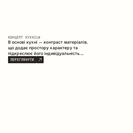
КОНЦЕПТ КУХНІ
10
В основі кухні – контраст матеріалів,
що додає простору характеру та
підкреслює його індивідуальність.
Дерево, метал і скло створюють
ПЕРЕГЛЯНУТИ
збалансовану та стильну композицію.