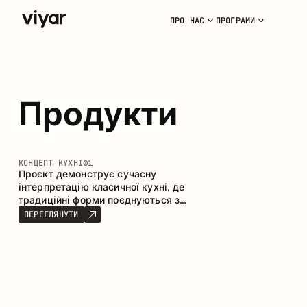
ПРО НАС
ПРОГРАМИ
Продукти
КОНЦЕПТ КУХНІ
01
Проєкт демонструє сучасну
інтерпретацію класичної кухні, де
традиційні форми поєднуються з
актуальними матеріалами та
ПЕРЕГЛЯНУТИ
стриманою колірною палітрою.
Простора та продумана композиція
кухні створює комфортний
функціональний простір для щоденного
користування.