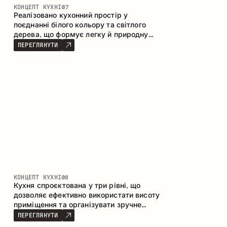
КОНЦЕПТ КУХНІ
07
Реалізовано кухонний простір у
поєднанні білого кольору та світлого
дерева, що формує легку й природну
атмосферу. П-подібна конфігурація
ПЕРЕГЛЯНУТИ
забезпечує ергономіку та зручність у
щоденному користуванні, а барна стійка
доповнює простір як місце для швидких
сніданків і спілкування.
КОНЦЕПТ КУХНІ
08
Кухня спроєктована у три рівні, що
дозволяє ефективно використати висоту
приміщення та організувати зручне
зберігання. Лінійна конфігурація
ПЕРЕГЛЯНУТИ
підкреслює лаконічність і цілісність