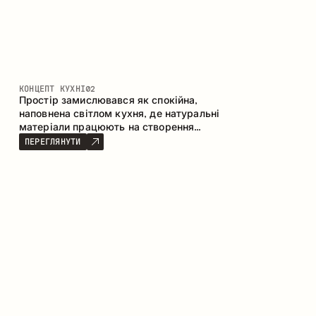
КОНЦЕПТ КУХНІ
02
Простір замислювався як спокійна,
наповнена світлом кухня, де натуральні
матеріали працюють на створення
відчуття тепла, рівноваги та візуальної
ПЕРЕГЛЯНУТИ
легкості. Безпрограшне поєднання
кольорів і текстур формує гармонійну
атмосферу та підкреслює природну
естетику інтер’єру.