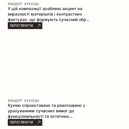
КОНЦЕПТ КУХНІ
03
У цій композиції зроблено акцент на
виразності матеріалів і контрастних
фактурах, що формують сучасний образ
кухонного простору. Темне обвуглене
ПЕРЕГЛЯНУТИ
дерево, метал і керамограніт формують
насичену, тактильну композицію, де
кожен матеріал підкреслює характер
іншого.
КОНЦЕПТ КУХНІ
04
Кухню спроєктовано та реалізовано з
урахуванням сучасних вимог до
функціональності та естетики.
Поєднання текстур формує стриманий
ПЕРЕГЛЯНУТИ
та збалансований інтер’єр.