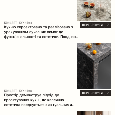
КОНЦЕПТ КУХНІ
04
ПЕРЕГЛЯНУТИ
Кухню спроєктовано та реалізовано з
урахуванням сучасних вимог до
функціональності та естетики. Поєднання
текстур формує стриманий та
збалансований інтер’єр.
КОНЦЕПТ КУХНІ
05
ПЕРЕГЛЯНУТИ
Простір демонструє підхід до
проєктування кухні, де класична
естетика поєднується з актуальними
матеріалами та продуманою
ергономікою. Світла палітра, чітка