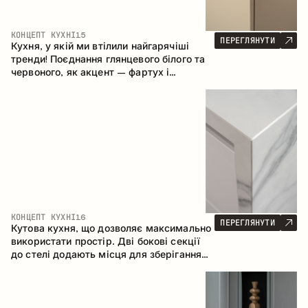
КОНЦЕПТ КУХНІ
15
ПЕРЕГЛЯНУТИ
Кухня, у якій ми втілили найгарячіші
тренди! Поєднання глянцевого білого та
червоного, як акцент – фартух і
стільниця з керамограніту, що імітує
мармур. Центральним елементом
простору є острів, який поєднує функції
робочої та обідньої зони.
КОНЦЕПТ КУХНІ
16
ПЕРЕГЛЯНУТИ
Кутова кухня, що дозволяє максимально
використати простір. Дві бокові секції
до стелі додають місця для зберігання
та забезпечують зручне розміщення
техніки.