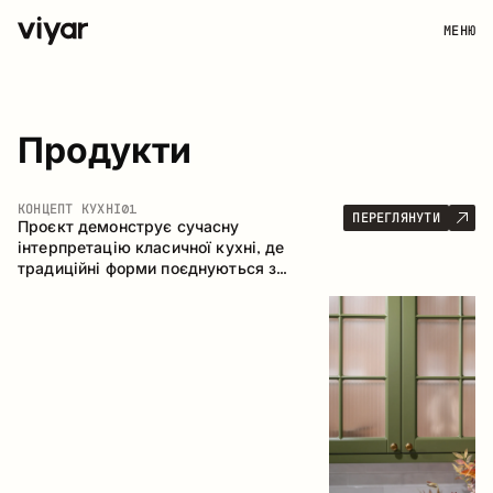
МЕНЮ
Продукти
КОНЦЕПТ КУХНІ
01
ПЕРЕГЛЯНУТИ
Проєкт демонструє сучасну
інтерпретацію класичної кухні, де
традиційні форми поєднуються з
актуальними матеріалами та стриманою
колірною палітрою. Простора та
продумана композиція кухні створює
комфортний функціональний простір для
щоденного користування.