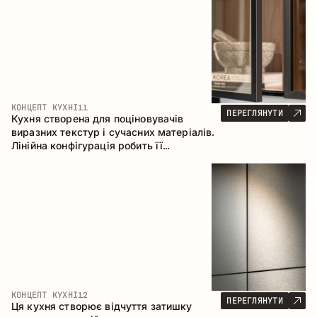
КОНЦЕПТ КУХНІ
11
ПЕРЕГЛЯНУТИ
Кухня створена для поціновувачів
виразних текстур і сучасних матеріалів.
Лінійна конфігурація робить її
універсальним рішенням, що легко
інтегрується в різні простори.
КОНЦЕПТ КУХНІ
12
ПЕРЕГЛЯНУТИ
Ця кухня створює відчуття затишку