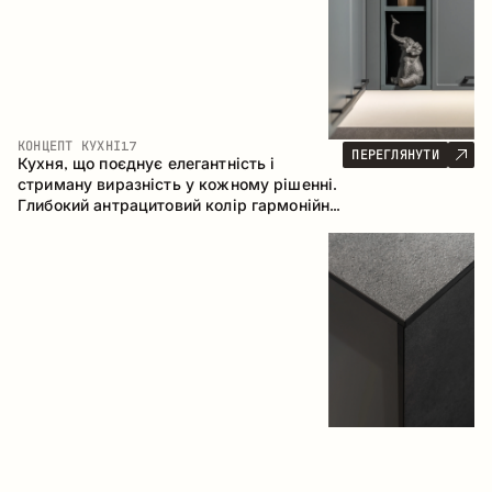
КОНЦЕПТ КУХНІ
17
ПЕРЕГЛЯНУТИ
Кухня, що поєднує елегантність і
стриману виразність у кожному рішенні.
Глибокий антрацитовий колір гармонійно
контрастує з теплими деревними
фасадами, формуючи цілісну
композицію простору.