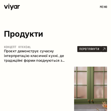
МЕНЮ
Продукти
КОНЦЕПТ КУХНІ
01
ПЕРЕГЛЯНУТИ
Проєкт демонструє сучасну
інтерпретацію класичної кухні, де
традиційні форми поєднуються з
актуальними матеріалами та стриманою
колірною палітрою. Простора та
продумана композиція кухні створює
комфортний функціональний простір для
щоденного користування.