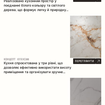
Реалізовано кухонний простір у
поєднанні білого кольору та світлого
дерева, що формує легку й природну
атмосферу. П-подібна конфігурація
забезпечує ергономіку та зручність у
щоденному користуванні, а барна стійка
доповнює простір як місце для швидких
сніданків і спілкування.
КОНЦЕПТ КУХНІ
08
ПЕРЕГЛЯНУТИ
Кухня спроєктована у три рівні, що
дозволяє ефективно використати висоту
приміщення та організувати зручне
зберігання. Лінійна конфігурація
підкреслює лаконічність і цілісність
композиції.