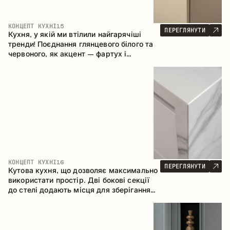
КОНЦЕПТ КУХНІ
15
ПЕРЕГЛЯНУТИ
Кухня, у якій ми втілили найгарячіші
тренди! Поєднання глянцевого білого та
червоного, як акцент – фартух і
стільниця з керамограніту, що імітує
мармур. Центральним елементом
простору є острів, який поєднує функції
робочої та обідньої зони.
КОНЦЕПТ КУХНІ
16
ПЕРЕГЛЯНУТИ
Кутова кухня, що дозволяє максимально
використати простір. Дві бокові секції
до стелі додають місця для зберігання
та забезпечують зручне розміщення
техніки.