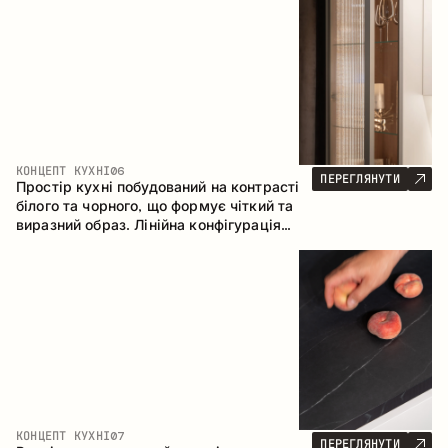
геометрія та збалансовані пропорції
формують інтер’єр, орієнтований на
комфорт щоденного використання та
естетичну довговічність.
КОНЦЕПТ КУХНІ
06
ПЕРЕГЛЯНУТИ
Простір кухні побудований на контрасті
білого та чорного, що формує чіткий та
виразний образ. Лінійна конфігурація
підкреслює лаконічність та
впорядкованість інтер’єру.
КОНЦЕПТ КУХНІ
07
ПЕРЕГЛЯНУТИ