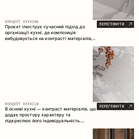
КОНЦЕПТ КУХНІ
09
ПЕРЕГЛЯНУТИ
Проєкт ілюструє сучасний підхід до
організації кухні, де композиція
вибудовується на контрасті матеріалів,
чіткій геометрії модулів та поєднанні
відкритих і закритих зон зберігання.
Конфігурація – пряма з островом, що
формує логічну структуру простору та
створює зручну комунікаційну вісь між
робочими зонами.
КОНЦЕПТ КУХНІ
10
ПЕРЕГЛЯНУТИ
В основі кухні – контраст матеріалів, що
додає простору характеру та
підкреслює його індивідуальність.
Дерево, метал і скло створюють
збалансовану та стильну композицію.