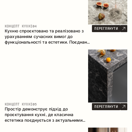
КОНЦЕПТ КУХНІ
04
ПЕРЕГЛЯНУТИ
Кухню спроєктовано та реалізовано з
урахуванням сучасних вимог до
функціональності та естетики. Поєднання
текстур формує стриманий та
збалансований інтер’єр.
КОНЦЕПТ КУХНІ
05
ПЕРЕГЛЯНУТИ
Простір демонструє підхід до
проєктування кухні, де класична
естетика поєднується з актуальними
матеріалами та продуманою
ергономікою. Світла палітра, чітка