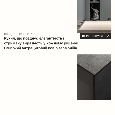
КОНЦЕПТ КУХНІ
17
ПЕРЕГЛЯНУТИ
Кухня, що поєднує елегантність і
стриману виразність у кожному рішенні.
Глибокий антрацитовий колір гармонійно
контрастує з теплими деревними
фасадами, формуючи цілісну
композицію простору.