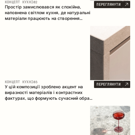
КОНЦЕПТ КУХНІ
02
ПЕРЕГЛЯНУТИ
Простір замислювався як спокійна,
наповнена світлом кухня, де натуральні
матеріали працюють на створення
відчуття тепла, рівноваги та візуальної
легкості. Безпрограшне поєднання
кольорів і текстур формує гармонійну
атмосферу та підкреслює природну
естетику інтер’єру.
КОНЦЕПТ КУХНІ
03
ПЕРЕГЛЯНУТИ
У цій композиції зроблено акцент на
виразності матеріалів і контрастних
фактурах, що формують сучасний образ
кухонного простору. Темне обвуглене
дерево, метал і керамограніт формують
насичену, тактильну композицію, де
кожен матеріал підкреслює характер
іншого.