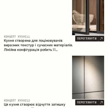
КОНЦЕПТ КУХНІ
11
ПЕРЕГЛЯНУТИ
Кухня створена для поціновувачів
виразних текстур і сучасних матеріалів.
Лінійна конфігурація робить її
універсальним рішенням, що легко
інтегрується в різні простори.
КОНЦЕПТ КУХНІ
12
ПЕРЕГЛЯНУТИ
Ця кухня створює відчуття затишку