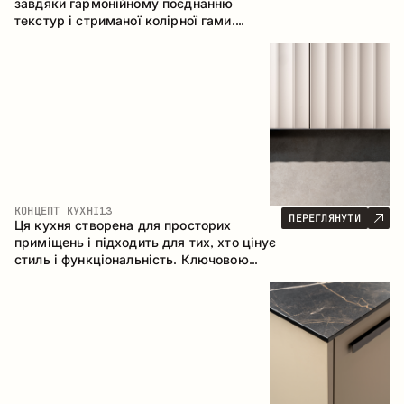
завдяки гармонійному поєднанню
текстур і стриманої колірної гами.
Кутова конфігурація дозволяє
максимально ефективно використати
простір приміщення.
КОНЦЕПТ КУХНІ
13
ПЕРЕГЛЯНУТИ
Ця кухня створена для просторих
приміщень і підходить для тих, хто цінує
стиль і функціональність. Ключовою
особливістю є острів, який об'єднується
з обідньою зоною.