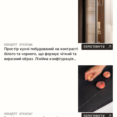
геометрія та збалансовані пропорції
формують інтер’єр, орієнтований на
комфорт щоденного використання та
естетичну довговічність.
КОНЦЕПТ КУХНІ
06
ПЕРЕГЛЯНУТИ
Простір кухні побудований на контрасті
білого та чорного, що формує чіткий та
виразний образ. Лінійна конфігурація
підкреслює лаконічність та
впорядкованість інтер’єру.
КОНЦЕПТ КУХНІ
07
ПЕРЕГЛЯНУТИ