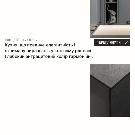
КОНЦЕПТ КУХНІ
17
ПЕРЕГЛЯНУТИ
Кухня, що поєднує елегантність і
стриману виразність у кожному рішенні.
Глибокий антрацитовий колір гармонійно
контрастує з теплими деревними
фасадами, формуючи цілісну
композицію простору.