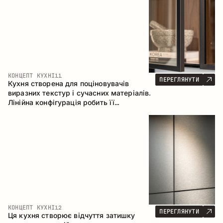
КОНЦЕПТ КУХНІ
11
ПЕРЕГЛЯНУТИ
Кухня створена для поціновувачів
виразних текстур і сучасних матеріалів.
Лінійна конфігурація робить її
універсальним рішенням, що легко
інтегрується в різні простори.
КОНЦЕПТ КУХНІ
12
ПЕРЕГЛЯНУТИ
Ця кухня створює відчуття затишку