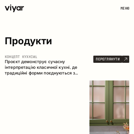
МЕНЮ
Продукти
КОНЦЕПТ КУХНІ
01
ПЕРЕГЛЯНУТИ
Проєкт демонструє сучасну
інтерпретацію класичної кухні, де
традиційні форми поєднуються з
актуальними матеріалами та стриманою
колірною палітрою. Простора та
продумана композиція кухні створює
комфортний функціональний простір для
щоденного користування.