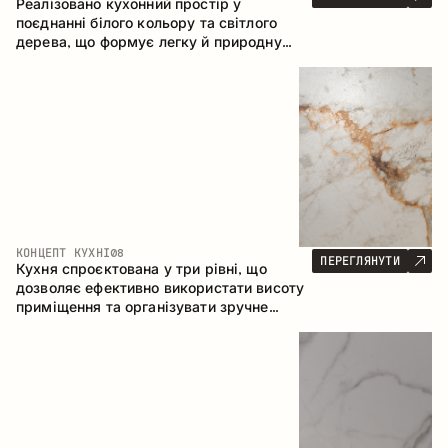
Реалізовано кухонний простір у
поєднанні білого кольору та світлого
дерева, що формує легку й природну
атмосферу. П-подібна конфігурація
забезпечує ергономіку та зручність у
щоденному користуванні, а барна стійка
доповнює простір як місце для швидких
сніданків і спілкування.
КОНЦЕПТ КУХНІ
08
ПЕРЕГЛЯНУТИ
Кухня спроєктована у три рівні, що
дозволяє ефективно використати висоту
приміщення та організувати зручне
зберігання. Лінійна конфігурація
підкреслює лаконічність і цілісність
композиції.