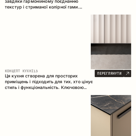
завдяки гармонійному поєднанню
текстур і стриманої колірної гами.
Кутова конфігурація дозволяє
максимально ефективно використати
простір приміщення.
КОНЦЕПТ КУХНІ
13
ПЕРЕГЛЯНУТИ
Ця кухня створена для просторих
приміщень і підходить для тих, хто цінує
стиль і функціональність. Ключовою
особливістю є острів, який об'єднується
з обідньою зоною.