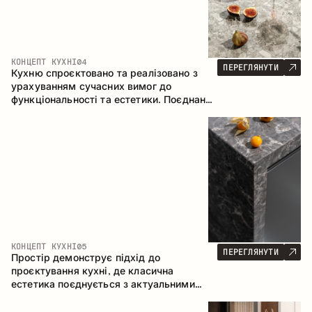
КОНЦЕПТ КУХНІ
04
ПЕРЕГЛЯНУТИ
Кухню спроєктовано та реалізовано з
урахуванням сучасних вимог до
функціональності та естетики. Поєднання
текстур формує стриманий та
збалансований інтер’єр.
КОНЦЕПТ КУХНІ
05
ПЕРЕГЛЯНУТИ
Простір демонструє підхід до
проєктування кухні, де класична
естетика поєднується з актуальними
матеріалами та продуманою
ергономікою. Світла палітра, чітка