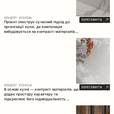
КОНЦЕПТ КУХНІ
09
ПЕРЕГЛЯНУТИ
Проєкт ілюструє сучасний підхід до
організації кухні, де композиція
вибудовується на контрасті матеріалів,
чіткій геометрії модулів та поєднанні
відкритих і закритих зон зберігання.
Конфігурація – пряма з островом, що
формує логічну структуру простору та
створює зручну комунікаційну вісь між
робочими зонами.
КОНЦЕПТ КУХНІ
10
ПЕРЕГЛЯНУТИ
В основі кухні – контраст матеріалів, що
додає простору характеру та
підкреслює його індивідуальність.
Дерево, метал і скло створюють
збалансовану та стильну композицію.