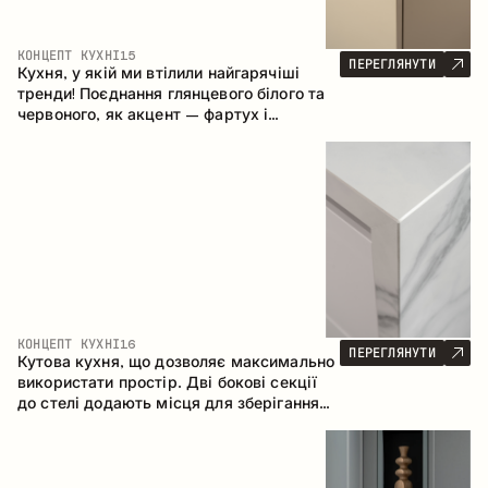
КОНЦЕПТ КУХНІ
15
ПЕРЕГЛЯНУТИ
Кухня, у якій ми втілили найгарячіші
тренди! Поєднання глянцевого білого та
червоного, як акцент – фартух і
стільниця з керамограніту, що імітує
мармур. Центральним елементом
простору є острів, який поєднує функції
робочої та обідньої зони.
КОНЦЕПТ КУХНІ
16
ПЕРЕГЛЯНУТИ
Кутова кухня, що дозволяє максимально
використати простір. Дві бокові секції
до стелі додають місця для зберігання
та забезпечують зручне розміщення
техніки.