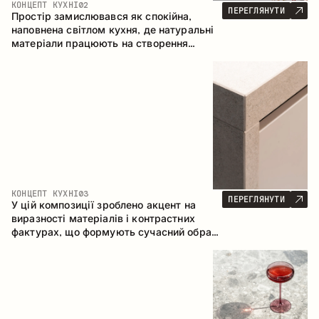
КОНЦЕПТ КУХНІ
02
ПЕРЕГЛЯНУТИ
Простір замислювався як спокійна,
наповнена світлом кухня, де натуральні
матеріали працюють на створення
відчуття тепла, рівноваги та візуальної
легкості. Безпрограшне поєднання
кольорів і текстур формує гармонійну
атмосферу та підкреслює природну
естетику інтер’єру.
КОНЦЕПТ КУХНІ
03
ПЕРЕГЛЯНУТИ
У цій композиції зроблено акцент на
виразності матеріалів і контрастних
фактурах, що формують сучасний образ
кухонного простору. Темне обвуглене
дерево, метал і керамограніт формують
насичену, тактильну композицію, де
кожен матеріал підкреслює характер
іншого.