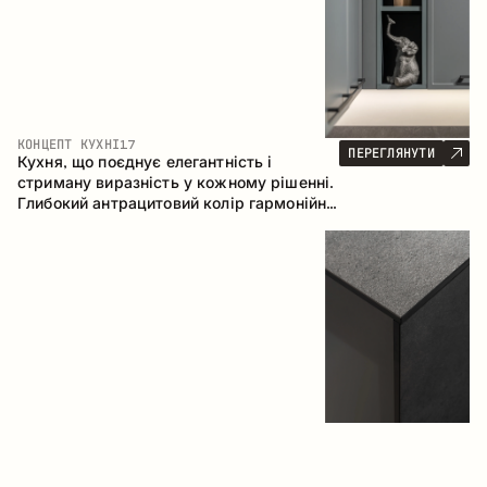
КОНЦЕПТ КУХНІ
17
ПЕРЕГЛЯНУТИ
Кухня, що поєднує елегантність і
стриману виразність у кожному рішенні.
Глибокий антрацитовий колір гармонійно
контрастує з теплими деревними
фасадами, формуючи цілісну
композицію простору.