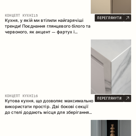
КОНЦЕПТ КУХНІ
15
ПЕРЕГЛЯНУТИ
Кухня, у якій ми втілили найгарячіші
тренди! Поєднання глянцевого білого та
червоного, як акцент – фартух і
стільниця з керамограніту, що імітує
мармур. Центральним елементом
простору є острів, який поєднує функції
робочої та обідньої зони.
КОНЦЕПТ КУХНІ
16
ПЕРЕГЛЯНУТИ
Кутова кухня, що дозволяє максимально
використати простір. Дві бокові секції
до стелі додають місця для зберігання
та забезпечують зручне розміщення
техніки.