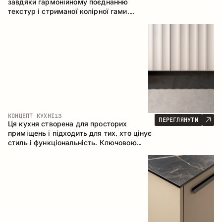
завдяки гармонійному поєднанню
текстур і стриманої колірної гами.
Кутова конфігурація дозволяє
максимально ефективно використати
простір приміщення.
КОНЦЕПТ КУХНІ
13
ПЕРЕГЛЯНУТИ
Ця кухня створена для просторих
приміщень і підходить для тих, хто цінує
стиль і функціональність. Ключовою
особливістю є острів, який об'єднується
з обідньою зоною.