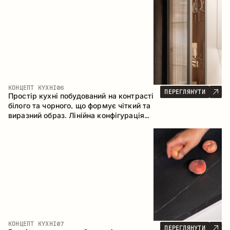
геометрія та збалансовані пропорції
формують інтер’єр, орієнтований на
комфорт щоденного використання та
естетичну довговічність.
КОНЦЕПТ КУХНІ
06
ПЕРЕГЛЯНУТИ
Простір кухні побудований на контрасті
білого та чорного, що формує чіткий та
виразний образ. Лінійна конфігурація
підкреслює лаконічність та
впорядкованість інтер’єру.
КОНЦЕПТ КУХНІ
07
ПЕРЕГЛЯНУТИ