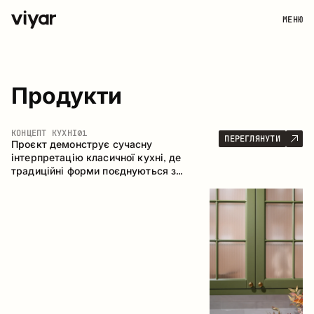
МЕНЮ
Продукти
КОНЦЕПТ КУХНІ
01
ПЕРЕГЛЯНУТИ
Проєкт демонструє сучасну
інтерпретацію класичної кухні, де
традиційні форми поєднуються з
актуальними матеріалами та стриманою
колірною палітрою. Простора та
продумана композиція кухні створює
комфортний функціональний простір для
щоденного користування.