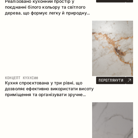
Реалізовано кухонний простір у
поєднанні білого кольору та світлого
дерева, що формує легку й природну
атмосферу. П-подібна конфігурація
забезпечує ергономіку та зручність у
щоденному користуванні, а барна стійка
доповнює простір як місце для швидких
сніданків і спілкування.
КОНЦЕПТ КУХНІ
08
ПЕРЕГЛЯНУТИ
Кухня спроєктована у три рівні, що
дозволяє ефективно використати висоту
приміщення та організувати зручне
зберігання. Лінійна конфігурація
підкреслює лаконічність і цілісність
композиції.