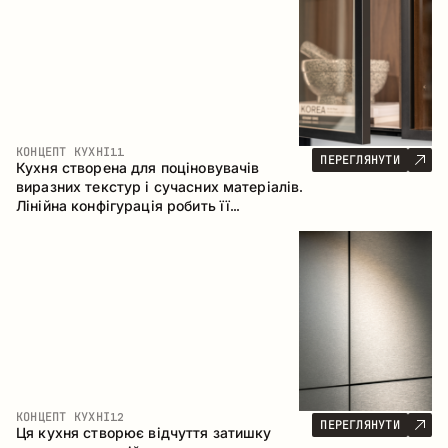
КОНЦЕПТ КУХНІ
11
ПЕРЕГЛЯНУТИ
Кухня створена для поціновувачів
виразних текстур і сучасних матеріалів.
Лінійна конфігурація робить її
універсальним рішенням, що легко
інтегрується в різні простори.
КОНЦЕПТ КУХНІ
12
ПЕРЕГЛЯНУТИ
Ця кухня створює відчуття затишку