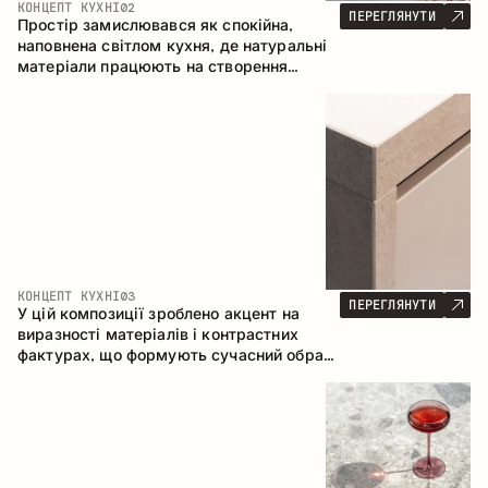
КОНЦЕПТ КУХНІ
02
ПЕРЕГЛЯНУТИ
Простір замислювався як спокійна,
наповнена світлом кухня, де натуральні
матеріали працюють на створення
відчуття тепла, рівноваги та візуальної
легкості. Безпрограшне поєднання
кольорів і текстур формує гармонійну
атмосферу та підкреслює природну
естетику інтер’єру.
КОНЦЕПТ КУХНІ
03
ПЕРЕГЛЯНУТИ
У цій композиції зроблено акцент на
виразності матеріалів і контрастних
фактурах, що формують сучасний образ
кухонного простору. Темне обвуглене
дерево, метал і керамограніт формують
насичену, тактильну композицію, де
кожен матеріал підкреслює характер
іншого.