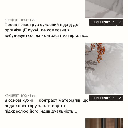
КОНЦЕПТ КУХНІ
09
ПЕРЕГЛЯНУТИ
Проєкт ілюструє сучасний підхід до
організації кухні, де композиція
вибудовується на контрасті матеріалів,
чіткій геометрії модулів та поєднанні
відкритих і закритих зон зберігання.
Конфігурація – пряма з островом, що
формує логічну структуру простору та
створює зручну комунікаційну вісь між
робочими зонами.
КОНЦЕПТ КУХНІ
10
ПЕРЕГЛЯНУТИ
В основі кухні – контраст матеріалів, що
додає простору характеру та
підкреслює його індивідуальність.
Дерево, метал і скло створюють
збалансовану та стильну композицію.