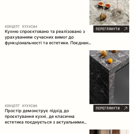
КОНЦЕПТ КУХНІ
04
ПЕРЕГЛЯНУТИ
Кухню спроєктовано та реалізовано з
урахуванням сучасних вимог до
функціональності та естетики. Поєднання
текстур формує стриманий та
збалансований інтер’єр.
КОНЦЕПТ КУХНІ
05
ПЕРЕГЛЯНУТИ
Простір демонструє підхід до
проєктування кухні, де класична
естетика поєднується з актуальними
матеріалами та продуманою
ергономікою. Світла палітра, чітка