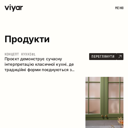
МЕНЮ
Продукти
КОНЦЕПТ КУХНІ
01
ПЕРЕГЛЯНУТИ
Проєкт демонструє сучасну
інтерпретацію класичної кухні, де
традиційні форми поєднуються з
актуальними матеріалами та стриманою
колірною палітрою. Простора та
продумана композиція кухні створює
комфортний функціональний простір для
щоденного користування.