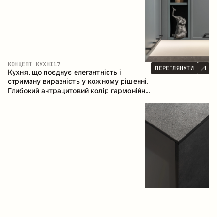
КОНЦЕПТ КУХНІ
17
ПЕРЕГЛЯНУТИ
Кухня, що поєднує елегантність і
стриману виразність у кожному рішенні.
Глибокий антрацитовий колір гармонійно
контрастує з теплими деревними
фасадами, формуючи цілісну
композицію простору.