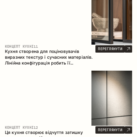
КОНЦЕПТ КУХНІ
11
ПЕРЕГЛЯНУТИ
Кухня створена для поціновувачів
виразних текстур і сучасних матеріалів.
Лінійна конфігурація робить її
універсальним рішенням, що легко
інтегрується в різні простори.
КОНЦЕПТ КУХНІ
12
ПЕРЕГЛЯНУТИ
Ця кухня створює відчуття затишку