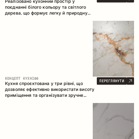
Реалізовано кухонний простір у
поєднанні білого кольору та світлого
дерева, що формує легку й природну
атмосферу. П-подібна конфігурація
забезпечує ергономіку та зручність у
щоденному користуванні, а барна стійка
доповнює простір як місце для швидких
сніданків і спілкування.
КОНЦЕПТ КУХНІ
08
ПЕРЕГЛЯНУТИ
Кухня спроєктована у три рівні, що
дозволяє ефективно використати висоту
приміщення та організувати зручне
зберігання. Лінійна конфігурація
підкреслює лаконічність і цілісність
композиції.