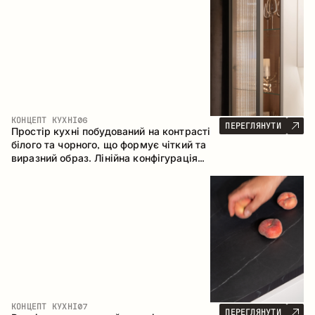
геометрія та збалансовані пропорції
формують інтер’єр, орієнтований на
комфорт щоденного використання та
естетичну довговічність.
КОНЦЕПТ КУХНІ
06
ПЕРЕГЛЯНУТИ
Простір кухні побудований на контрасті
білого та чорного, що формує чіткий та
виразний образ. Лінійна конфігурація
підкреслює лаконічність та
впорядкованість інтер’єру.
КОНЦЕПТ КУХНІ
07
ПЕРЕГЛЯНУТИ