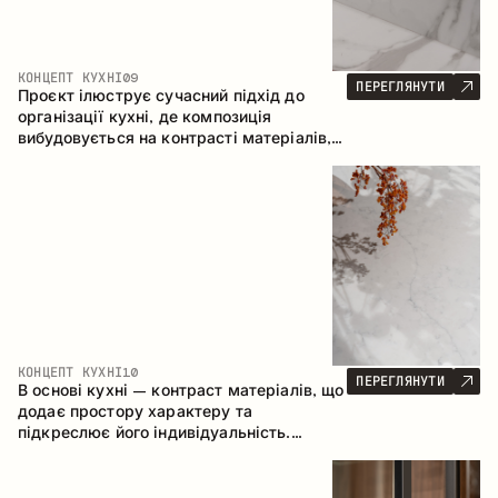
КОНЦЕПТ КУХНІ
09
ПЕРЕГЛЯНУТИ
Проєкт ілюструє сучасний підхід до
організації кухні, де композиція
вибудовується на контрасті матеріалів,
чіткій геометрії модулів та поєднанні
відкритих і закритих зон зберігання.
Конфігурація – пряма з островом, що
формує логічну структуру простору та
створює зручну комунікаційну вісь між
робочими зонами.
КОНЦЕПТ КУХНІ
10
ПЕРЕГЛЯНУТИ
В основі кухні – контраст матеріалів, що
додає простору характеру та
підкреслює його індивідуальність.
Дерево, метал і скло створюють
збалансовану та стильну композицію.