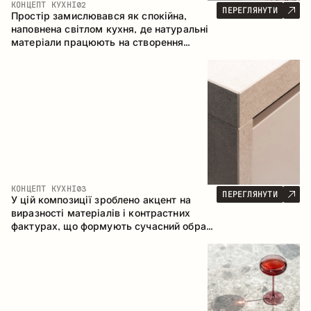
КОНЦЕПТ КУХНІ
02
ПЕРЕГЛЯНУТИ
Простір замислювався як спокійна,
наповнена світлом кухня, де натуральні
матеріали працюють на створення
відчуття тепла, рівноваги та візуальної
легкості. Безпрограшне поєднання
кольорів і текстур формує гармонійну
атмосферу та підкреслює природну
естетику інтер’єру.
КОНЦЕПТ КУХНІ
03
ПЕРЕГЛЯНУТИ
У цій композиції зроблено акцент на
виразності матеріалів і контрастних
фактурах, що формують сучасний образ
кухонного простору. Темне обвуглене
дерево, метал і керамограніт формують
насичену, тактильну композицію, де
кожен матеріал підкреслює характер
іншого.