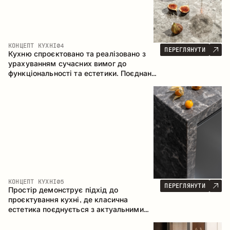
КОНЦЕПТ КУХНІ
04
ПЕРЕГЛЯНУТИ
Кухню спроєктовано та реалізовано з
урахуванням сучасних вимог до
функціональності та естетики. Поєднання
текстур формує стриманий та
збалансований інтер’єр.
КОНЦЕПТ КУХНІ
05
ПЕРЕГЛЯНУТИ
Простір демонструє підхід до
проєктування кухні, де класична
естетика поєднується з актуальними
матеріалами та продуманою
ергономікою. Світла палітра, чітка