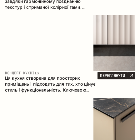
завдяки гармонійному поєднанню
текстур і стриманої колірної гами.
Кутова конфігурація дозволяє
максимально ефективно використати
простір приміщення.
КОНЦЕПТ КУХНІ
13
ПЕРЕГЛЯНУТИ
Ця кухня створена для просторих
приміщень і підходить для тих, хто цінує
стиль і функціональність. Ключовою
особливістю є острів, який об'єднується
з обідньою зоною.