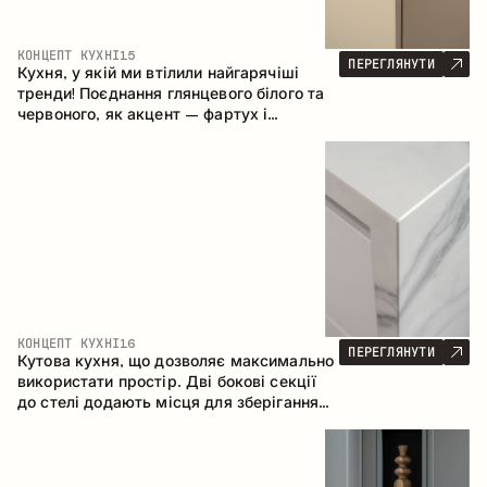
КОНЦЕПТ КУХНІ
15
ПЕРЕГЛЯНУТИ
Кухня, у якій ми втілили найгарячіші
тренди! Поєднання глянцевого білого та
червоного, як акцент – фартух і
стільниця з керамограніту, що імітує
мармур. Центральним елементом
простору є острів, який поєднує функції
робочої та обідньої зони.
КОНЦЕПТ КУХНІ
16
ПЕРЕГЛЯНУТИ
Кутова кухня, що дозволяє максимально
використати простір. Дві бокові секції
до стелі додають місця для зберігання
та забезпечують зручне розміщення
техніки.