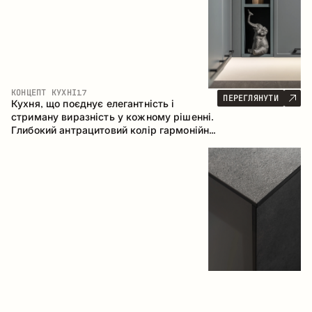
КОНЦЕПТ КУХНІ
17
ПЕРЕГЛЯНУТИ
Кухня, що поєднує елегантність і
стриману виразність у кожному рішенні.
Глибокий антрацитовий колір гармонійно
контрастує з теплими деревними
фасадами, формуючи цілісну
композицію простору.