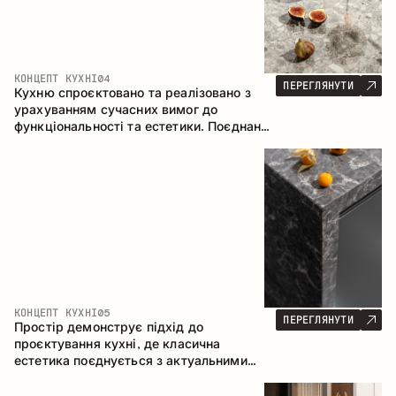
КОНЦЕПТ КУХНІ
04
ПЕРЕГЛЯНУТИ
Кухню спроєктовано та реалізовано з
урахуванням сучасних вимог до
функціональності та естетики. Поєднання
текстур формує стриманий та
збалансований інтер’єр.
КОНЦЕПТ КУХНІ
05
ПЕРЕГЛЯНУТИ
Простір демонструє підхід до
проєктування кухні, де класична
естетика поєднується з актуальними
матеріалами та продуманою
ергономікою. Світла палітра, чітка