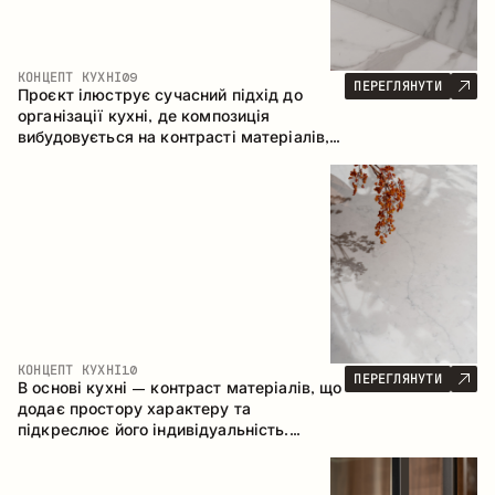
КОНЦЕПТ КУХНІ
09
ПЕРЕГЛЯНУТИ
Проєкт ілюструє сучасний підхід до
організації кухні, де композиція
вибудовується на контрасті матеріалів,
чіткій геометрії модулів та поєднанні
відкритих і закритих зон зберігання.
Конфігурація – пряма з островом, що
формує логічну структуру простору та
створює зручну комунікаційну вісь між
робочими зонами.
КОНЦЕПТ КУХНІ
10
ПЕРЕГЛЯНУТИ
В основі кухні – контраст матеріалів, що
додає простору характеру та
підкреслює його індивідуальність.
Дерево, метал і скло створюють
збалансовану та стильну композицію.