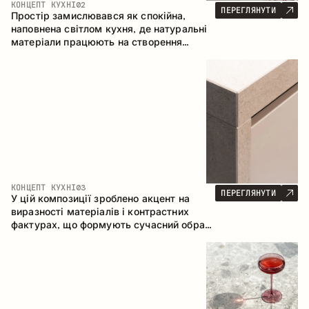
КОНЦЕПТ КУХНІ
02
ПЕРЕГЛЯНУТИ
Простір замислювався як спокійна,
наповнена світлом кухня, де натуральні
матеріали працюють на створення
відчуття тепла, рівноваги та візуальної
легкості. Безпрограшне поєднання
кольорів і текстур формує гармонійну
атмосферу та підкреслює природну
естетику інтер’єру.
КОНЦЕПТ КУХНІ
03
ПЕРЕГЛЯНУТИ
У цій композиції зроблено акцент на
виразності матеріалів і контрастних
фактурах, що формують сучасний образ
кухонного простору. Темне обвуглене
дерево, метал і керамограніт формують
насичену, тактильну композицію, де
кожен матеріал підкреслює характер
іншого.