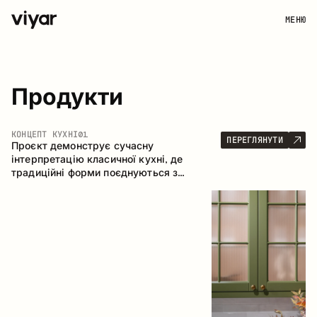
МЕНЮ
Продукти
КОНЦЕПТ КУХНІ
01
ПЕРЕГЛЯНУТИ
Проєкт демонструє сучасну
інтерпретацію класичної кухні, де
традиційні форми поєднуються з
актуальними матеріалами та стриманою
колірною палітрою. Простора та
продумана композиція кухні створює
комфортний функціональний простір для
щоденного користування.