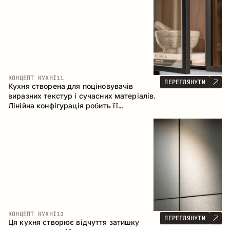
КОНЦЕПТ КУХНІ
11
ПЕРЕГЛЯНУТИ
Кухня створена для поціновувачів
виразних текстур і сучасних матеріалів.
Лінійна конфігурація робить її
універсальним рішенням, що легко
інтегрується в різні простори.
КОНЦЕПТ КУХНІ
12
ПЕРЕГЛЯНУТИ
Ця кухня створює відчуття затишку