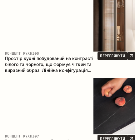
геометрія та збалансовані пропорції
формують інтер’єр, орієнтований на
комфорт щоденного використання та
естетичну довговічність.
КОНЦЕПТ КУХНІ
06
ПЕРЕГЛЯНУТИ
Простір кухні побудований на контрасті
білого та чорного, що формує чіткий та
виразний образ. Лінійна конфігурація
підкреслює лаконічність та
впорядкованість інтер’єру.
КОНЦЕПТ КУХНІ
07
ПЕРЕГЛЯНУТИ