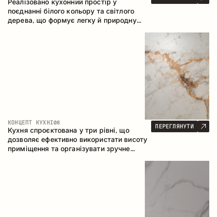
Реалізовано кухонний простір у
поєднанні білого кольору та світлого
дерева, що формує легку й природну
атмосферу. П-подібна конфігурація
забезпечує ергономіку та зручність у
щоденному користуванні, а барна стійка
доповнює простір як місце для швидких
сніданків і спілкування.
КОНЦЕПТ КУХНІ
08
ПЕРЕГЛЯНУТИ
Кухня спроєктована у три рівні, що
дозволяє ефективно використати висоту
приміщення та організувати зручне
зберігання. Лінійна конфігурація
підкреслює лаконічність і цілісність
композиції.