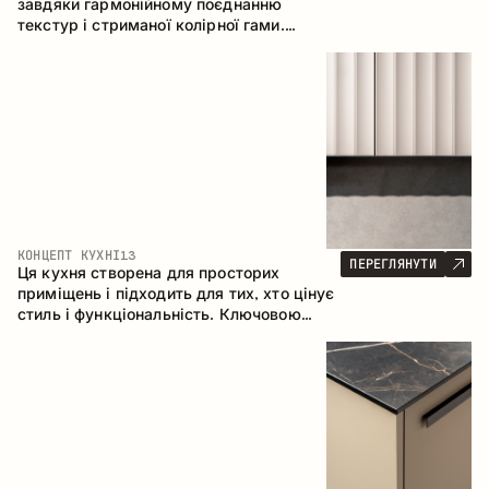
завдяки гармонійному поєднанню
текстур і стриманої колірної гами.
Кутова конфігурація дозволяє
максимально ефективно використати
простір приміщення.
КОНЦЕПТ КУХНІ
13
ПЕРЕГЛЯНУТИ
Ця кухня створена для просторих
приміщень і підходить для тих, хто цінує
стиль і функціональність. Ключовою
особливістю є острів, який об'єднується
з обідньою зоною.