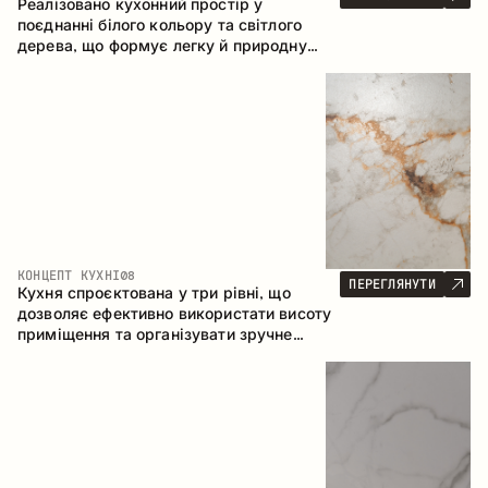
Реалізовано кухонний простір у
поєднанні білого кольору та світлого
дерева, що формує легку й природну
атмосферу. П-подібна конфігурація
забезпечує ергономіку та зручність у
щоденному користуванні, а барна стійка
доповнює простір як місце для швидких
сніданків і спілкування.
КОНЦЕПТ КУХНІ
08
ПЕРЕГЛЯНУТИ
Кухня спроєктована у три рівні, що
дозволяє ефективно використати висоту
приміщення та організувати зручне
зберігання. Лінійна конфігурація
підкреслює лаконічність і цілісність
композиції.