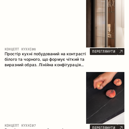
геометрія та збалансовані пропорції
формують інтер’єр, орієнтований на
комфорт щоденного використання та
естетичну довговічність.
КОНЦЕПТ КУХНІ
06
ПЕРЕГЛЯНУТИ
Простір кухні побудований на контрасті
білого та чорного, що формує чіткий та
виразний образ. Лінійна конфігурація
підкреслює лаконічність та
впорядкованість інтер’єру.
КОНЦЕПТ КУХНІ
07
ПЕРЕГЛЯНУТИ