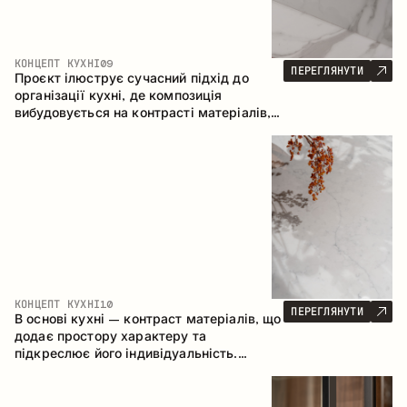
КОНЦЕПТ КУХНІ
09
ПЕРЕГЛЯНУТИ
Проєкт ілюструє сучасний підхід до
організації кухні, де композиція
вибудовується на контрасті матеріалів,
чіткій геометрії модулів та поєднанні
відкритих і закритих зон зберігання.
Конфігурація – пряма з островом, що
формує логічну структуру простору та
створює зручну комунікаційну вісь між
робочими зонами.
КОНЦЕПТ КУХНІ
10
ПЕРЕГЛЯНУТИ
В основі кухні – контраст матеріалів, що
додає простору характеру та
підкреслює його індивідуальність.
Дерево, метал і скло створюють
збалансовану та стильну композицію.