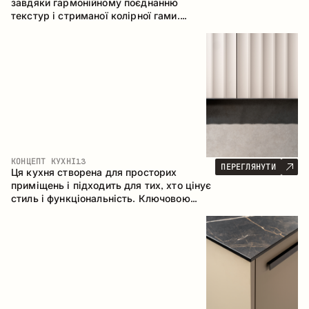
завдяки гармонійному поєднанню
текстур і стриманої колірної гами.
Кутова конфігурація дозволяє
максимально ефективно використати
простір приміщення.
КОНЦЕПТ КУХНІ
13
ПЕРЕГЛЯНУТИ
Ця кухня створена для просторих
приміщень і підходить для тих, хто цінує
стиль і функціональність. Ключовою
особливістю є острів, який об'єднується
з обідньою зоною.