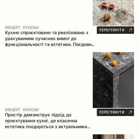
КОНЦЕПТ КУХНІ
04
ПЕРЕГЛЯНУТИ
Кухню спроєктовано та реалізовано з
урахуванням сучасних вимог до
функціональності та естетики. Поєднання
текстур формує стриманий та
збалансований інтер’єр.
КОНЦЕПТ КУХНІ
05
ПЕРЕГЛЯНУТИ
Простір демонструє підхід до
проєктування кухні, де класична
естетика поєднується з актуальними
матеріалами та продуманою
ергономікою. Світла палітра, чітка