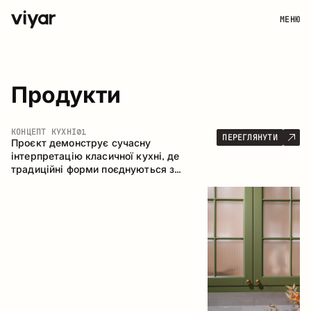
МЕНЮ
Продукти
КОНЦЕПТ КУХНІ
01
ПЕРЕГЛЯНУТИ
Проєкт демонструє сучасну
інтерпретацію класичної кухні, де
традиційні форми поєднуються з
актуальними матеріалами та стриманою
колірною палітрою. Простора та
продумана композиція кухні створює
комфортний функціональний простір для
щоденного користування.