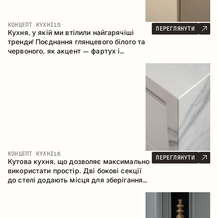
КОНЦЕПТ КУХНІ
15
ПЕРЕГЛЯНУТИ
Кухня, у якій ми втілили найгарячіші
тренди! Поєднання глянцевого білого та
червоного, як акцент – фартух і
стільниця з керамограніту, що імітує
мармур. Центральним елементом
простору є острів, який поєднує функції
робочої та обідньої зони.
КОНЦЕПТ КУХНІ
16
ПЕРЕГЛЯНУТИ
Кутова кухня, що дозволяє максимально
використати простір. Дві бокові секції
до стелі додають місця для зберігання
та забезпечують зручне розміщення
техніки.