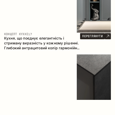
КОНЦЕПТ КУХНІ
17
ПЕРЕГЛЯНУТИ
Кухня, що поєднує елегантність і
стриману виразність у кожному рішенні.
Глибокий антрацитовий колір гармонійно
контрастує з теплими деревними
фасадами, формуючи цілісну
композицію простору.