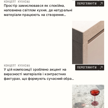
КОНЦЕПТ КУХНІ
02
ПЕРЕГЛЯНУТИ
Простір замислювався як спокійна,
наповнена світлом кухня, де натуральні
матеріали працюють на створення
відчуття тепла, рівноваги та візуальної
легкості. Безпрограшне поєднання
кольорів і текстур формує гармонійну
атмосферу та підкреслює природну
естетику інтер’єру.
КОНЦЕПТ КУХНІ
03
ПЕРЕГЛЯНУТИ
У цій композиції зроблено акцент на
виразності матеріалів і контрастних
фактурах, що формують сучасний образ
кухонного простору. Темне обвуглене
дерево, метал і керамограніт формують
насичену, тактильну композицію, де
кожен матеріал підкреслює характер
іншого.