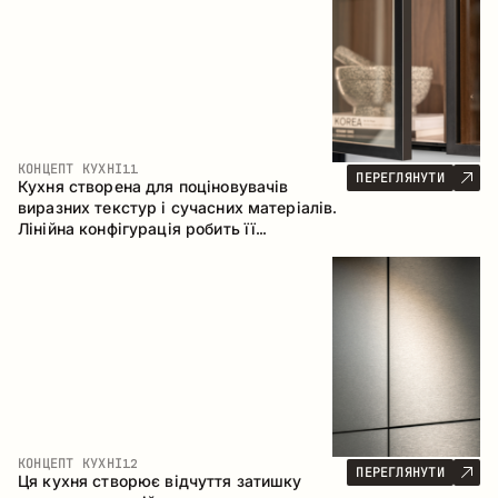
КОНЦЕПТ КУХНІ
11
ПЕРЕГЛЯНУТИ
Кухня створена для поціновувачів
виразних текстур і сучасних матеріалів.
Лінійна конфігурація робить її
універсальним рішенням, що легко
інтегрується в різні простори.
КОНЦЕПТ КУХНІ
12
ПЕРЕГЛЯНУТИ
Ця кухня створює відчуття затишку