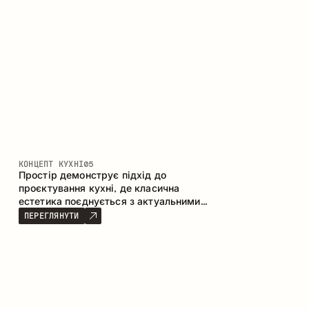
КОНЦЕПТ КУХНІ
05
Простір демонструє підхід до
проєктування кухні, де класична
естетика поєднується з актуальними
матеріалами та продуманою
ПЕРЕГЛЯНУТИ
ергономікою. Світла палітра, чітка
геометрія та збалансовані пропорції
формують інтер’єр, орієнтований на
комфорт щоденного використання та
естетичну довговічність.