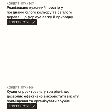
КОНЦЕПТ КУХНІ
07
Реалізовано кухонний простір у
поєднанні білого кольору та світлого
дерева, що формує легку й природну
атмосферу. П-подібна конфігурація
ПЕРЕГЛЯНУТИ
забезпечує ергономіку та зручність у
щоденному користуванні, а барна стійка
доповнює простір як місце для швидких
сніданків і спілкування.
КОНЦЕПТ КУХНІ
08
Кухня спроєктована у три рівні, що
дозволяє ефективно використати висоту
приміщення та організувати зручне
зберігання. Лінійна конфігурація
ПЕРЕГЛЯНУТИ
підкреслює лаконічність і цілісність