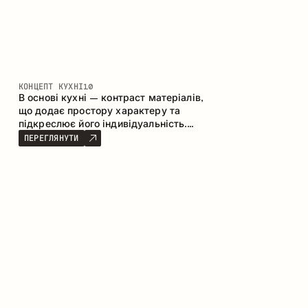
КОНЦЕПТ КУХНІ
10
В основі кухні – контраст матеріалів,
що додає простору характеру та
підкреслює його індивідуальність.
Дерево, метал і скло створюють
ПЕРЕГЛЯНУТИ
збалансовану та стильну композицію.