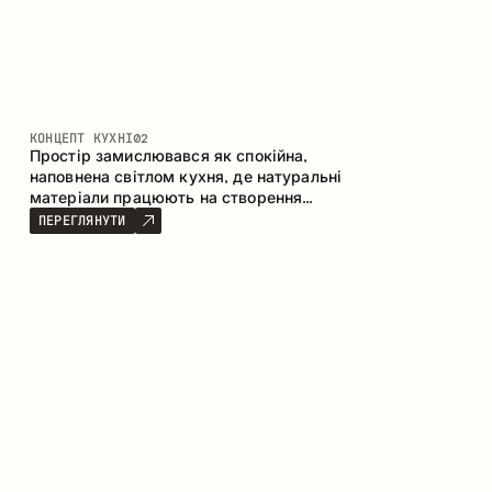
КОНЦЕПТ КУХНІ
02
Простір замислювався як спокійна,
наповнена світлом кухня, де натуральні
матеріали працюють на створення
відчуття тепла, рівноваги та візуальної
ПЕРЕГЛЯНУТИ
легкості. Безпрограшне поєднання
кольорів і текстур формує гармонійну
атмосферу та підкреслює природну
естетику інтер’єру.