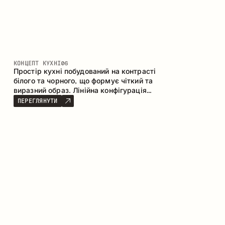
КОНЦЕПТ КУХНІ
06
Простір кухні побудований на контрасті
білого та чорного, що формує чіткий та
виразний образ. Лінійна конфігурація
підкреслює лаконічність та
ПЕРЕГЛЯНУТИ
впорядкованість інтер’єру.