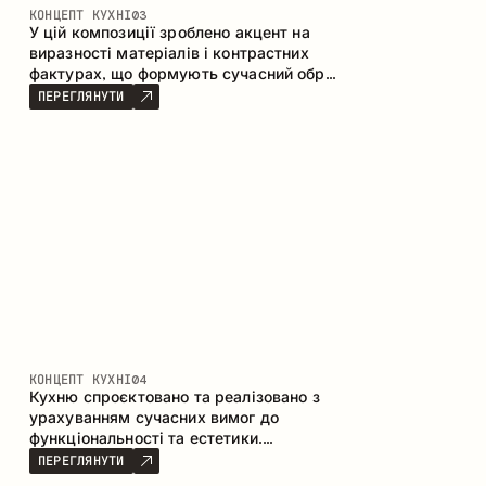
КОНЦЕПТ КУХНІ
03
У цій композиції зроблено акцент на
виразності матеріалів і контрастних
фактурах, що формують сучасний образ
кухонного простору. Темне обвуглене
ПЕРЕГЛЯНУТИ
дерево, метал і керамограніт формують
насичену, тактильну композицію, де
кожен матеріал підкреслює характер
іншого.
КОНЦЕПТ КУХНІ
04
Кухню спроєктовано та реалізовано з
урахуванням сучасних вимог до
функціональності та естетики.
Поєднання текстур формує стриманий
ПЕРЕГЛЯНУТИ
та збалансований інтер’єр.