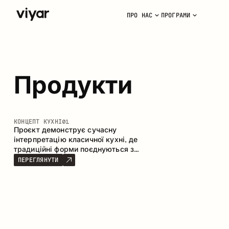
ПРО НАС
ПРОГРАМИ
Продукти
КОНЦЕПТ КУХНІ
01
Проєкт демонструє сучасну
інтерпретацію класичної кухні, де
традиційні форми поєднуються з
актуальними матеріалами та
ПЕРЕГЛЯНУТИ
стриманою колірною палітрою.
Простора та продумана композиція
кухні створює комфортний
функціональний простір для щоденного
користування.