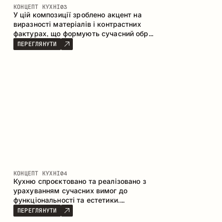
КОНЦЕПТ КУХНІ
03
У цій композиції зроблено акцент на
виразності матеріалів і контрастних
фактурах, що формують сучасний образ
кухонного простору. Темне обвуглене
ПЕРЕГЛЯНУТИ
дерево, метал і керамограніт формують
насичену, тактильну композицію, де
кожен матеріал підкреслює характер
іншого.
КОНЦЕПТ КУХНІ
04
Кухню спроєктовано та реалізовано з
урахуванням сучасних вимог до
функціональності та естетики.
Поєднання текстур формує стриманий
ПЕРЕГЛЯНУТИ
та збалансований інтер’єр.