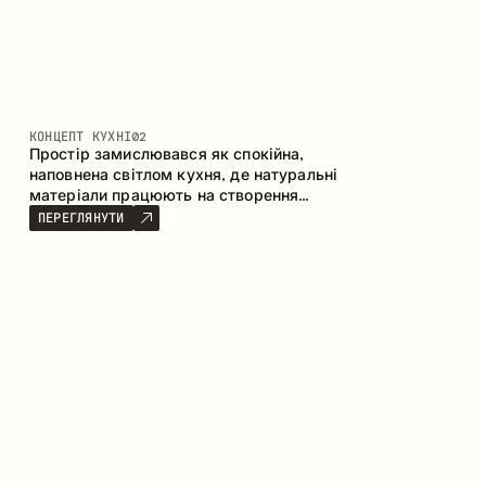
КОНЦЕПТ КУХНІ
02
Простір замислювався як спокійна,
наповнена світлом кухня, де натуральні
матеріали працюють на створення
відчуття тепла, рівноваги та візуальної
ПЕРЕГЛЯНУТИ
легкості. Безпрограшне поєднання
кольорів і текстур формує гармонійну
атмосферу та підкреслює природну
естетику інтер’єру.