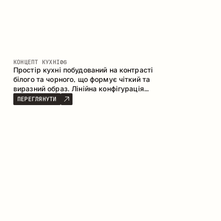
КОНЦЕПТ КУХНІ
06
Простір кухні побудований на контрасті
білого та чорного, що формує чіткий та
виразний образ. Лінійна конфігурація
підкреслює лаконічність та
ПЕРЕГЛЯНУТИ
впорядкованість інтер’єру.