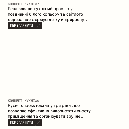
КОНЦЕПТ КУХНІ
07
Реалізовано кухонний простір у
поєднанні білого кольору та світлого
дерева, що формує легку й природну
атмосферу. П-подібна конфігурація
ПЕРЕГЛЯНУТИ
забезпечує ергономіку та зручність у
щоденному користуванні, а барна стійка
доповнює простір як місце для швидких
сніданків і спілкування.
КОНЦЕПТ КУХНІ
08
Кухня спроєктована у три рівні, що
дозволяє ефективно використати висоту
приміщення та організувати зручне
зберігання. Лінійна конфігурація
ПЕРЕГЛЯНУТИ
підкреслює лаконічність і цілісність