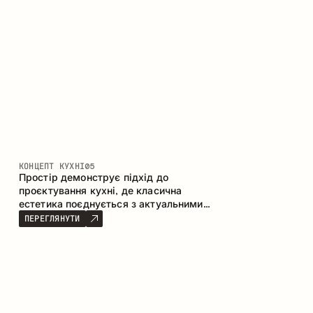
КОНЦЕПТ КУХНІ
05
Простір демонструє підхід до
проєктування кухні, де класична
естетика поєднується з актуальними
матеріалами та продуманою
ПЕРЕГЛЯНУТИ
ергономікою. Світла палітра, чітка
геометрія та збалансовані пропорції
формують інтер’єр, орієнтований на
комфорт щоденного використання та
естетичну довговічність.