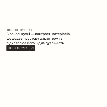
КОНЦЕПТ КУХНІ
10
В основі кухні – контраст матеріалів,
що додає простору характеру та
підкреслює його індивідуальність.
Дерево, метал і скло створюють
ПЕРЕГЛЯНУТИ
збалансовану та стильну композицію.