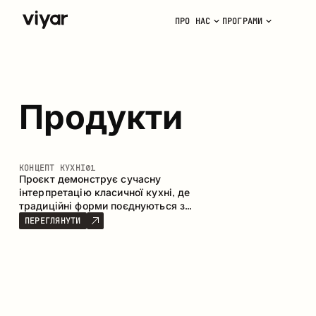
ПРО НАС
ПРОГРАМИ
Продукти
КОНЦЕПТ КУХНІ
01
Проєкт демонструє сучасну
інтерпретацію класичної кухні, де
традиційні форми поєднуються з
актуальними матеріалами та
ПЕРЕГЛЯНУТИ
стриманою колірною палітрою.
Простора та продумана композиція
кухні створює комфортний
функціональний простір для щоденного
користування.