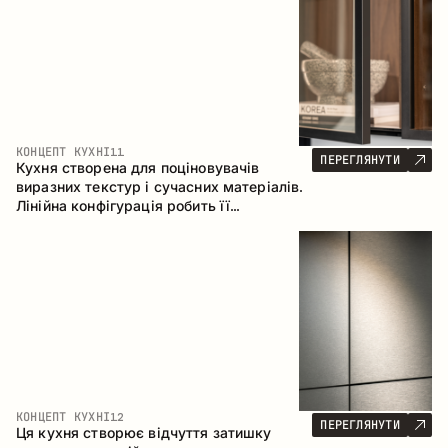
КОНЦЕПТ КУХНІ
11
ПЕРЕГЛЯНУТИ
Кухня створена для поціновувачів
виразних текстур і сучасних матеріалів.
Лінійна конфігурація робить її
універсальним рішенням, що легко
інтегрується в різні простори.
КОНЦЕПТ КУХНІ
12
ПЕРЕГЛЯНУТИ
Ця кухня створює відчуття затишку