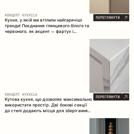
КОНЦЕПТ КУХНІ
15
ПЕРЕГЛЯНУТИ
Кухня, у якій ми втілили найгарячіші
тренди! Поєднання глянцевого білого та
червоного, як акцент – фартух і
стільниця з керамограніту, що імітує
мармур. Центральним елементом
простору є острів, який поєднує функції
робочої та обідньої зони.
КОНЦЕПТ КУХНІ
16
ПЕРЕГЛЯНУТИ
Кутова кухня, що дозволяє максимально
використати простір. Дві бокові секції
до стелі додають місця для зберігання
та забезпечують зручне розміщення
техніки.