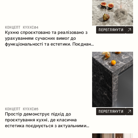
КОНЦЕПТ КУХНІ
04
ПЕРЕГЛЯНУТИ
Кухню спроєктовано та реалізовано з
урахуванням сучасних вимог до
функціональності та естетики. Поєднання
текстур формує стриманий та
збалансований інтер’єр.
КОНЦЕПТ КУХНІ
05
ПЕРЕГЛЯНУТИ
Простір демонструє підхід до
проєктування кухні, де класична
естетика поєднується з актуальними
матеріалами та продуманою
ергономікою. Світла палітра, чітка