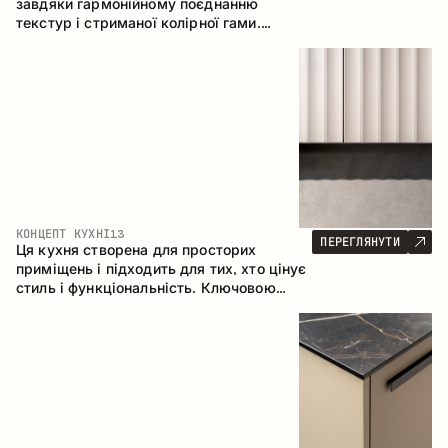
завдяки гармонійному поєднанню
текстур і стриманої колірної гами.
Кутова конфігурація дозволяє
максимально ефективно використати
простір приміщення.
КОНЦЕПТ КУХНІ
13
ПЕРЕГЛЯНУТИ
Ця кухня створена для просторих
приміщень і підходить для тих, хто цінує
стиль і функціональність. Ключовою
особливістю є острів, який об'єднується
з обідньою зоною.