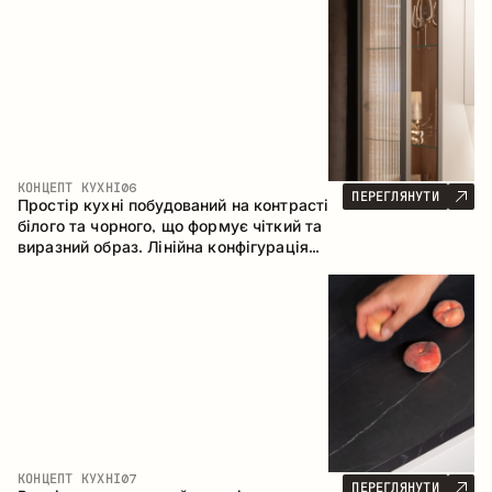
геометрія та збалансовані пропорції
формують інтер’єр, орієнтований на
комфорт щоденного використання та
естетичну довговічність.
КОНЦЕПТ КУХНІ
06
ПЕРЕГЛЯНУТИ
Простір кухні побудований на контрасті
білого та чорного, що формує чіткий та
виразний образ. Лінійна конфігурація
підкреслює лаконічність та
впорядкованість інтер’єру.
КОНЦЕПТ КУХНІ
07
ПЕРЕГЛЯНУТИ