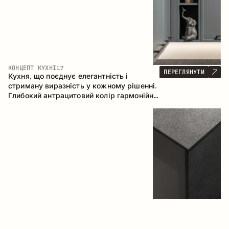
КОНЦЕПТ КУХНІ
17
ПЕРЕГЛЯНУТИ
Кухня, що поєднує елегантність і
стриману виразність у кожному рішенні.
Глибокий антрацитовий колір гармонійно
контрастує з теплими деревними
фасадами, формуючи цілісну
композицію простору.