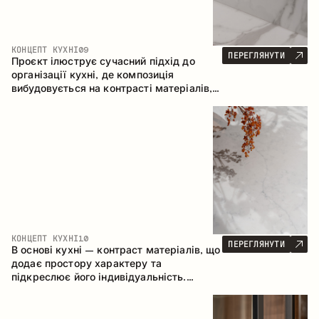
КОНЦЕПТ КУХНІ
09
ПЕРЕГЛЯНУТИ
Проєкт ілюструє сучасний підхід до
організації кухні, де композиція
вибудовується на контрасті матеріалів,
чіткій геометрії модулів та поєднанні
відкритих і закритих зон зберігання.
Конфігурація – пряма з островом, що
формує логічну структуру простору та
створює зручну комунікаційну вісь між
робочими зонами.
КОНЦЕПТ КУХНІ
10
ПЕРЕГЛЯНУТИ
В основі кухні – контраст матеріалів, що
додає простору характеру та
підкреслює його індивідуальність.
Дерево, метал і скло створюють
збалансовану та стильну композицію.