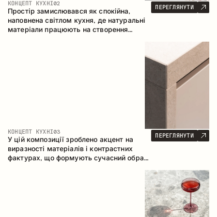
КОНЦЕПТ КУХНІ
02
ПЕРЕГЛЯНУТИ
Простір замислювався як спокійна,
наповнена світлом кухня, де натуральні
матеріали працюють на створення
відчуття тепла, рівноваги та візуальної
легкості. Безпрограшне поєднання
кольорів і текстур формує гармонійну
атмосферу та підкреслює природну
естетику інтер’єру.
КОНЦЕПТ КУХНІ
03
ПЕРЕГЛЯНУТИ
У цій композиції зроблено акцент на
виразності матеріалів і контрастних
фактурах, що формують сучасний образ
кухонного простору. Темне обвуглене
дерево, метал і керамограніт формують
насичену, тактильну композицію, де
кожен матеріал підкреслює характер
іншого.