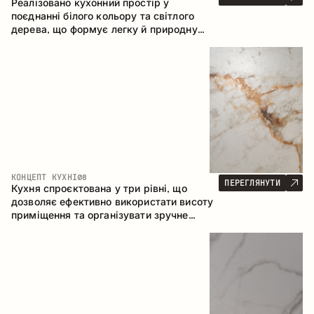
Реалізовано кухонний простір у
поєднанні білого кольору та світлого
дерева, що формує легку й природну
атмосферу. П-подібна конфігурація
забезпечує ергономіку та зручність у
щоденному користуванні, а барна стійка
доповнює простір як місце для швидких
сніданків і спілкування.
КОНЦЕПТ КУХНІ
08
ПЕРЕГЛЯНУТИ
Кухня спроєктована у три рівні, що
дозволяє ефективно використати висоту
приміщення та організувати зручне
зберігання. Лінійна конфігурація
підкреслює лаконічність і цілісність
композиції.