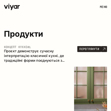
МЕНЮ
Продукти
КОНЦЕПТ КУХНІ
01
ПЕРЕГЛЯНУТИ
Проєкт демонструє сучасну
інтерпретацію класичної кухні, де
традиційні форми поєднуються з
актуальними матеріалами та стриманою
колірною палітрою. Простора та
продумана композиція кухні створює
комфортний функціональний простір для
щоденного користування.