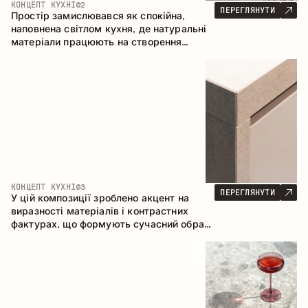
КОНЦЕПТ КУХНІ
02
ПЕРЕГЛЯНУТИ
Простір замислювався як спокійна,
наповнена світлом кухня, де натуральні
матеріали працюють на створення
відчуття тепла, рівноваги та візуальної
легкості. Безпрограшне поєднання
кольорів і текстур формує гармонійну
атмосферу та підкреслює природну
естетику інтер’єру.
КОНЦЕПТ КУХНІ
03
ПЕРЕГЛЯНУТИ
У цій композиції зроблено акцент на
виразності матеріалів і контрастних
фактурах, що формують сучасний образ
кухонного простору. Темне обвуглене
дерево, метал і керамограніт формують
насичену, тактильну композицію, де
кожен матеріал підкреслює характер
іншого.