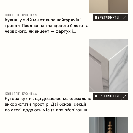
КОНЦЕПТ КУХНІ
15
ПЕРЕГЛЯНУТИ
Кухня, у якій ми втілили найгарячіші
тренди! Поєднання глянцевого білого та
червоного, як акцент – фартух і
стільниця з керамограніту, що імітує
мармур. Центральним елементом
простору є острів, який поєднує функції
робочої та обідньої зони.
КОНЦЕПТ КУХНІ
16
ПЕРЕГЛЯНУТИ
Кутова кухня, що дозволяє максимально
використати простір. Дві бокові секції
до стелі додають місця для зберігання
та забезпечують зручне розміщення
техніки.