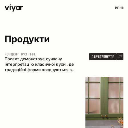
МЕНЮ
Продукти
КОНЦЕПТ КУХНІ
01
ПЕРЕГЛЯНУТИ
Проєкт демонструє сучасну
інтерпретацію класичної кухні, де
традиційні форми поєднуються з
актуальними матеріалами та стриманою
колірною палітрою. Простора та
продумана композиція кухні створює
комфортний функціональний простір для
щоденного користування.