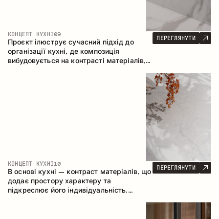
КОНЦЕПТ КУХНІ
09
ПЕРЕГЛЯНУТИ
Проєкт ілюструє сучасний підхід до
організації кухні, де композиція
вибудовується на контрасті матеріалів,
чіткій геометрії модулів та поєднанні
відкритих і закритих зон зберігання.
Конфігурація – пряма з островом, що
формує логічну структуру простору та
створює зручну комунікаційну вісь між
робочими зонами.
КОНЦЕПТ КУХНІ
10
ПЕРЕГЛЯНУТИ
В основі кухні – контраст матеріалів, що
додає простору характеру та
підкреслює його індивідуальність.
Дерево, метал і скло створюють
збалансовану та стильну композицію.