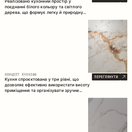
Реалізовано кухонний простір у
поєднанні білого кольору та світлого
дерева, що формує легку й природну
атмосферу. П-подібна конфігурація
забезпечує ергономіку та зручність у
щоденному користуванні, а барна стійка
доповнює простір як місце для швидких
сніданків і спілкування.
КОНЦЕПТ КУХНІ
08
ПЕРЕГЛЯНУТИ
Кухня спроєктована у три рівні, що
дозволяє ефективно використати висоту
приміщення та організувати зручне
зберігання. Лінійна конфігурація
підкреслює лаконічність і цілісність
композиції.