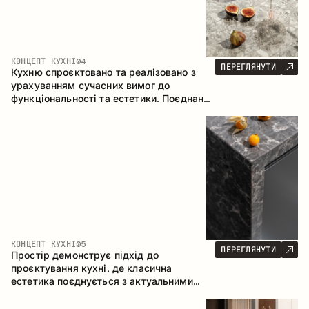
КОНЦЕПТ КУХНІ
04
ПЕРЕГЛЯНУТИ
Кухню спроєктовано та реалізовано з
урахуванням сучасних вимог до
функціональності та естетики. Поєднання
текстур формує стриманий та
збалансований інтер’єр.
КОНЦЕПТ КУХНІ
05
ПЕРЕГЛЯНУТИ
Простір демонструє підхід до
проєктування кухні, де класична
естетика поєднується з актуальними
матеріалами та продуманою
ергономікою. Світла палітра, чітка