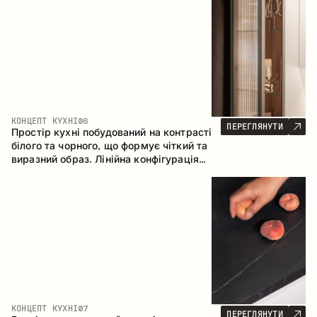
геометрія та збалансовані пропорції
формують інтер’єр, орієнтований на
комфорт щоденного використання та
естетичну довговічність.
КОНЦЕПТ КУХНІ
06
ПЕРЕГЛЯНУТИ
Простір кухні побудований на контрасті
білого та чорного, що формує чіткий та
виразний образ. Лінійна конфігурація
підкреслює лаконічність та
впорядкованість інтер’єру.
КОНЦЕПТ КУХНІ
07
ПЕРЕГЛЯНУТИ