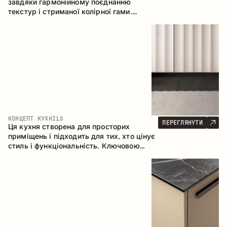
завдяки гармонійному поєднанню
текстур і стриманої колірної гами.
Кутова конфігурація дозволяє
максимально ефективно використати
простір приміщення.
КОНЦЕПТ КУХНІ
13
ПЕРЕГЛЯНУТИ
Ця кухня створена для просторих
приміщень і підходить для тих, хто цінує
стиль і функціональність. Ключовою
особливістю є острів, який об'єднується
з обідньою зоною.