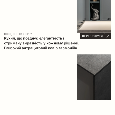
КОНЦЕПТ КУХНІ
17
ПЕРЕГЛЯНУТИ
Кухня, що поєднує елегантність і
стриману виразність у кожному рішенні.
Глибокий антрацитовий колір гармонійно
контрастує з теплими деревними
фасадами, формуючи цілісну
композицію простору.