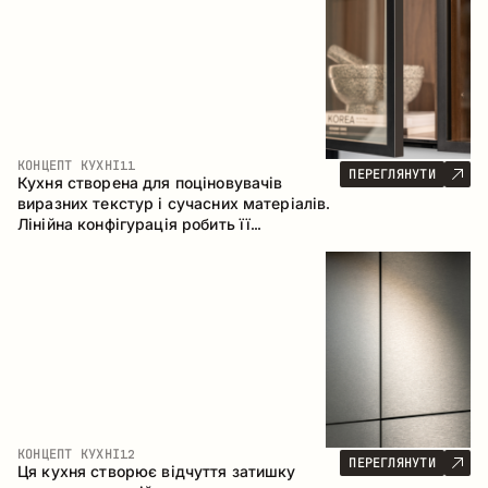
КОНЦЕПТ КУХНІ
11
ПЕРЕГЛЯНУТИ
Кухня створена для поціновувачів
виразних текстур і сучасних матеріалів.
Лінійна конфігурація робить її
універсальним рішенням, що легко
інтегрується в різні простори.
КОНЦЕПТ КУХНІ
12
ПЕРЕГЛЯНУТИ
Ця кухня створює відчуття затишку