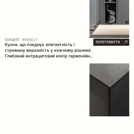
КОНЦЕПТ КУХНІ
17
ПЕРЕГЛЯНУТИ
Кухня, що поєднує елегантність і
стриману виразність у кожному рішенні.
Глибокий антрацитовий колір гармонійно
контрастує з теплими деревними
фасадами, формуючи цілісну
композицію простору.