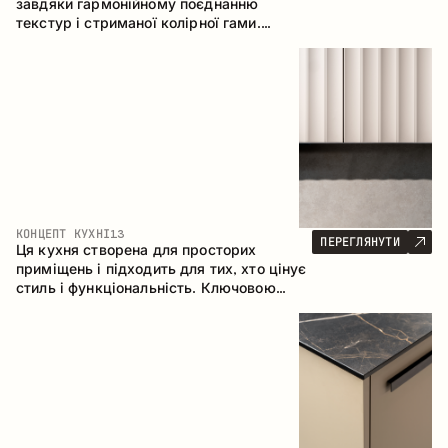
завдяки гармонійному поєднанню
текстур і стриманої колірної гами.
Кутова конфігурація дозволяє
максимально ефективно використати
простір приміщення.
КОНЦЕПТ КУХНІ
13
ПЕРЕГЛЯНУТИ
Ця кухня створена для просторих
приміщень і підходить для тих, хто цінує
стиль і функціональність. Ключовою
особливістю є острів, який об'єднується
з обідньою зоною.