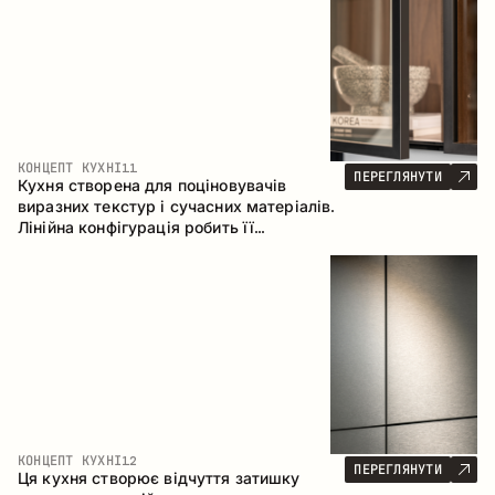
КОНЦЕПТ КУХНІ
11
ПЕРЕГЛЯНУТИ
Кухня створена для поціновувачів
виразних текстур і сучасних матеріалів.
Лінійна конфігурація робить її
універсальним рішенням, що легко
інтегрується в різні простори.
КОНЦЕПТ КУХНІ
12
ПЕРЕГЛЯНУТИ
Ця кухня створює відчуття затишку