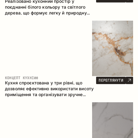
Реалізовано кухонний простір у
поєднанні білого кольору та світлого
дерева, що формує легку й природну
атмосферу. П-подібна конфігурація
забезпечує ергономіку та зручність у
щоденному користуванні, а барна стійка
доповнює простір як місце для швидких
сніданків і спілкування.
КОНЦЕПТ КУХНІ
08
ПЕРЕГЛЯНУТИ
Кухня спроєктована у три рівні, що
дозволяє ефективно використати висоту
приміщення та організувати зручне
зберігання. Лінійна конфігурація
підкреслює лаконічність і цілісність
композиції.