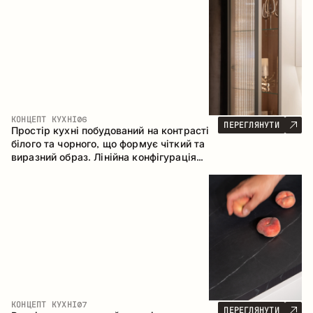
геометрія та збалансовані пропорції
формують інтер’єр, орієнтований на
комфорт щоденного використання та
естетичну довговічність.
КОНЦЕПТ КУХНІ
06
ПЕРЕГЛЯНУТИ
Простір кухні побудований на контрасті
білого та чорного, що формує чіткий та
виразний образ. Лінійна конфігурація
підкреслює лаконічність та
впорядкованість інтер’єру.
КОНЦЕПТ КУХНІ
07
ПЕРЕГЛЯНУТИ