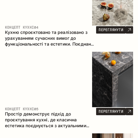
КОНЦЕПТ КУХНІ
04
ПЕРЕГЛЯНУТИ
Кухню спроєктовано та реалізовано з
урахуванням сучасних вимог до
функціональності та естетики. Поєднання
текстур формує стриманий та
збалансований інтер’єр.
КОНЦЕПТ КУХНІ
05
ПЕРЕГЛЯНУТИ
Простір демонструє підхід до
проєктування кухні, де класична
естетика поєднується з актуальними
матеріалами та продуманою
ергономікою. Світла палітра, чітка