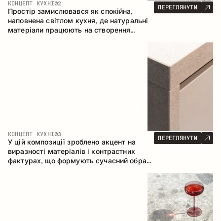
КОНЦЕПТ КУХНІ
02
ПЕРЕГЛЯНУТИ
Простір замислювався як спокійна,
наповнена світлом кухня, де натуральні
матеріали працюють на створення
відчуття тепла, рівноваги та візуальної
легкості. Безпрограшне поєднання
кольорів і текстур формує гармонійну
атмосферу та підкреслює природну
естетику інтер’єру.
КОНЦЕПТ КУХНІ
03
ПЕРЕГЛЯНУТИ
У цій композиції зроблено акцент на
виразності матеріалів і контрастних
фактурах, що формують сучасний образ
кухонного простору. Темне обвуглене
дерево, метал і керамограніт формують
насичену, тактильну композицію, де
кожен матеріал підкреслює характер
іншого.