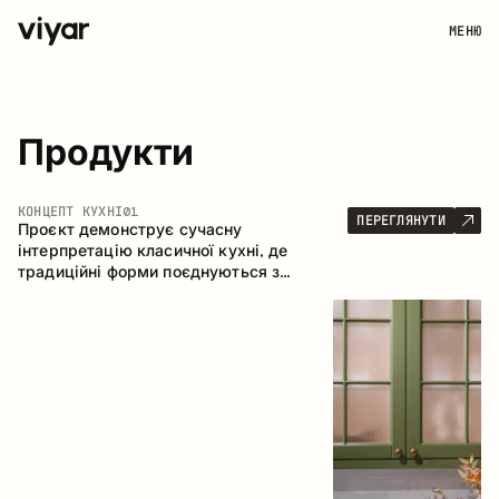
МЕНЮ
Продукти
КОНЦЕПТ КУХНІ
01
ПЕРЕГЛЯНУТИ
Проєкт демонструє сучасну
інтерпретацію класичної кухні, де
традиційні форми поєднуються з
актуальними матеріалами та стриманою
колірною палітрою. Простора та
продумана композиція кухні створює
комфортний функціональний простір для
щоденного користування.