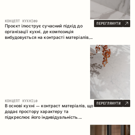
КОНЦЕПТ КУХНІ
09
ПЕРЕГЛЯНУТИ
Проєкт ілюструє сучасний підхід до
організації кухні, де композиція
вибудовується на контрасті матеріалів,
чіткій геометрії модулів та поєднанні
відкритих і закритих зон зберігання.
Конфігурація – пряма з островом, що
формує логічну структуру простору та
створює зручну комунікаційну вісь між
робочими зонами.
КОНЦЕПТ КУХНІ
10
ПЕРЕГЛЯНУТИ
В основі кухні – контраст матеріалів, що
додає простору характеру та
підкреслює його індивідуальність.
Дерево, метал і скло створюють
збалансовану та стильну композицію.