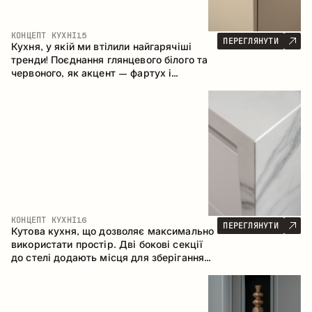
КОНЦЕПТ КУХНІ
15
ПЕРЕГЛЯНУТИ
Кухня, у якій ми втілили найгарячіші
тренди! Поєднання глянцевого білого та
червоного, як акцент – фартух і
стільниця з керамограніту, що імітує
мармур. Центральним елементом
простору є острів, який поєднує функції
робочої та обідньої зони.
КОНЦЕПТ КУХНІ
16
ПЕРЕГЛЯНУТИ
Кутова кухня, що дозволяє максимально
використати простір. Дві бокові секції
до стелі додають місця для зберігання
та забезпечують зручне розміщення
техніки.