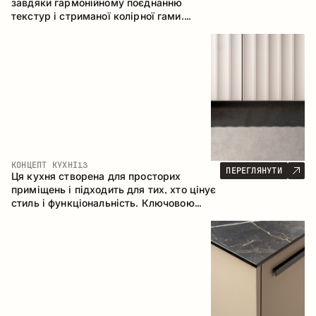
завдяки гармонійному поєднанню
текстур і стриманої колірної гами.
Кутова конфігурація дозволяє
максимально ефективно використати
простір приміщення.
КОНЦЕПТ КУХНІ
13
ПЕРЕГЛЯНУТИ
Ця кухня створена для просторих
приміщень і підходить для тих, хто цінує
стиль і функціональність. Ключовою
особливістю є острів, який об'єднується
з обідньою зоною.