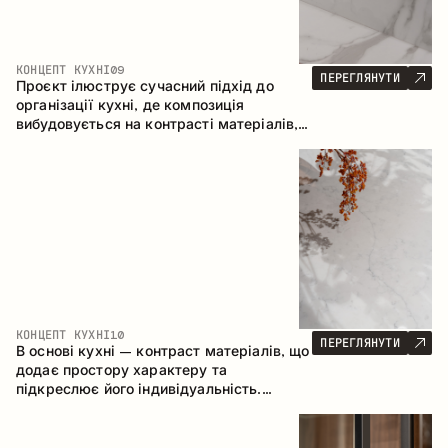
КОНЦЕПТ КУХНІ
09
ПЕРЕГЛЯНУТИ
Проєкт ілюструє сучасний підхід до
організації кухні, де композиція
вибудовується на контрасті матеріалів,
чіткій геометрії модулів та поєднанні
відкритих і закритих зон зберігання.
Конфігурація – пряма з островом, що
формує логічну структуру простору та
створює зручну комунікаційну вісь між
робочими зонами.
КОНЦЕПТ КУХНІ
10
ПЕРЕГЛЯНУТИ
В основі кухні – контраст матеріалів, що
додає простору характеру та
підкреслює його індивідуальність.
Дерево, метал і скло створюють
збалансовану та стильну композицію.