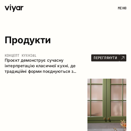
МЕНЮ
Продукти
КОНЦЕПТ КУХНІ
01
ПЕРЕГЛЯНУТИ
Проєкт демонструє сучасну
інтерпретацію класичної кухні, де
традиційні форми поєднуються з
актуальними матеріалами та стриманою
колірною палітрою. Простора та
продумана композиція кухні створює
комфортний функціональний простір для
щоденного користування.