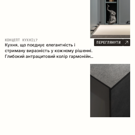
КОНЦЕПТ КУХНІ
17
ПЕРЕГЛЯНУТИ
Кухня, що поєднує елегантність і
стриману виразність у кожному рішенні.
Глибокий антрацитовий колір гармонійно
контрастує з теплими деревними
фасадами, формуючи цілісну
композицію простору.