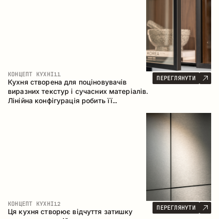
КОНЦЕПТ КУХНІ
11
ПЕРЕГЛЯНУТИ
Кухня створена для поціновувачів
виразних текстур і сучасних матеріалів.
Лінійна конфігурація робить її
універсальним рішенням, що легко
інтегрується в різні простори.
КОНЦЕПТ КУХНІ
12
ПЕРЕГЛЯНУТИ
Ця кухня створює відчуття затишку