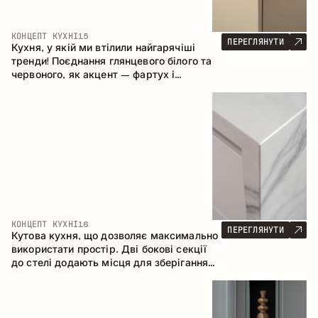
КОНЦЕПТ КУХНІ
15
ПЕРЕГЛЯНУТИ
Кухня, у якій ми втілили найгарячіші
тренди! Поєднання глянцевого білого та
червоного, як акцент – фартух і
стільниця з керамограніту, що імітує
мармур. Центральним елементом
простору є острів, який поєднує функції
робочої та обідньої зони.
КОНЦЕПТ КУХНІ
16
ПЕРЕГЛЯНУТИ
Кутова кухня, що дозволяє максимально
використати простір. Дві бокові секції
до стелі додають місця для зберігання
та забезпечують зручне розміщення
техніки.