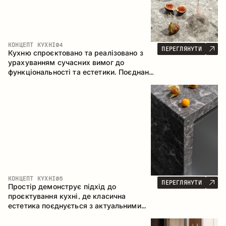
КОНЦЕПТ КУХНІ
04
ПЕРЕГЛЯНУТИ
Кухню спроєктовано та реалізовано з
урахуванням сучасних вимог до
функціональності та естетики. Поєднання
текстур формує стриманий та
збалансований інтер’єр.
КОНЦЕПТ КУХНІ
05
ПЕРЕГЛЯНУТИ
Простір демонструє підхід до
проєктування кухні, де класична
естетика поєднується з актуальними
матеріалами та продуманою
ергономікою. Світла палітра, чітка