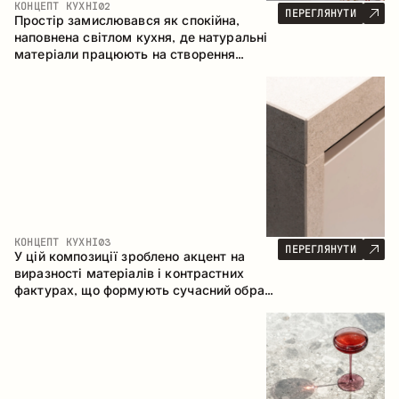
КОНЦЕПТ КУХНІ
02
ПЕРЕГЛЯНУТИ
Простір замислювався як спокійна,
наповнена світлом кухня, де натуральні
матеріали працюють на створення
відчуття тепла, рівноваги та візуальної
легкості. Безпрограшне поєднання
кольорів і текстур формує гармонійну
атмосферу та підкреслює природну
естетику інтер’єру.
КОНЦЕПТ КУХНІ
03
ПЕРЕГЛЯНУТИ
У цій композиції зроблено акцент на
виразності матеріалів і контрастних
фактурах, що формують сучасний образ
кухонного простору. Темне обвуглене
дерево, метал і керамограніт формують
насичену, тактильну композицію, де
кожен матеріал підкреслює характер
іншого.