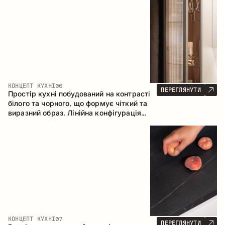
геометрія та збалансовані пропорції
формують інтер’єр, орієнтований на
комфорт щоденного використання та
естетичну довговічність.
КОНЦЕПТ КУХНІ
06
ПЕРЕГЛЯНУТИ
Простір кухні побудований на контрасті
білого та чорного, що формує чіткий та
виразний образ. Лінійна конфігурація
підкреслює лаконічність та
впорядкованість інтер’єру.
КОНЦЕПТ КУХНІ
07
ПЕРЕГЛЯНУТИ