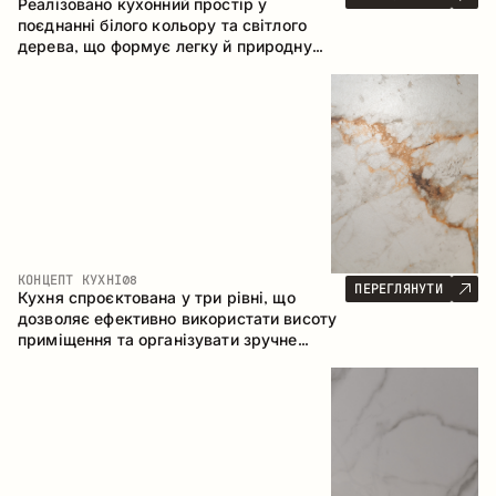
Реалізовано кухонний простір у
поєднанні білого кольору та світлого
дерева, що формує легку й природну
атмосферу. П-подібна конфігурація
забезпечує ергономіку та зручність у
щоденному користуванні, а барна стійка
доповнює простір як місце для швидких
сніданків і спілкування.
КОНЦЕПТ КУХНІ
08
ПЕРЕГЛЯНУТИ
Кухня спроєктована у три рівні, що
дозволяє ефективно використати висоту
приміщення та організувати зручне
зберігання. Лінійна конфігурація
підкреслює лаконічність і цілісність
композиції.