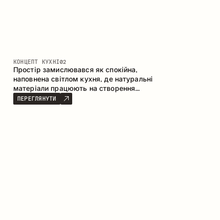
КОНЦЕПТ КУХНІ
02
Простір замислювався як спокійна,
наповнена світлом кухня, де натуральні
матеріали працюють на створення
відчуття тепла, рівноваги та візуальної
ПЕРЕГЛЯНУТИ
легкості. Безпрограшне поєднання
кольорів і текстур формує гармонійну
атмосферу та підкреслює природну
естетику інтер’єру.