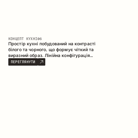
КОНЦЕПТ КУХНІ
06
Простір кухні побудований на контрасті
білого та чорного, що формує чіткий та
виразний образ. Лінійна конфігурація
підкреслює лаконічність та
ПЕРЕГЛЯНУТИ
впорядкованість інтер’єру.