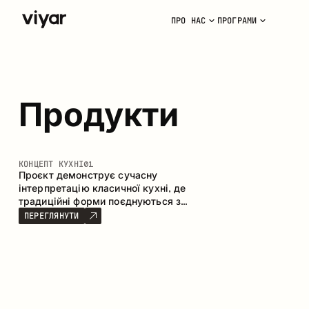
ПРО НАС
ПРОГРАМИ
Продукти
КОНЦЕПТ КУХНІ
01
Проєкт демонструє сучасну
інтерпретацію класичної кухні, де
традиційні форми поєднуються з
актуальними матеріалами та
ПЕРЕГЛЯНУТИ
стриманою колірною палітрою.
Простора та продумана композиція
кухні створює комфортний
функціональний простір для щоденного
користування.