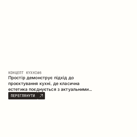
КОНЦЕПТ КУХНІ
05
Простір демонструє підхід до
проєктування кухні, де класична
естетика поєднується з актуальними
матеріалами та продуманою
ПЕРЕГЛЯНУТИ
ергономікою. Світла палітра, чітка
геометрія та збалансовані пропорції
формують інтер’єр, орієнтований на
комфорт щоденного використання та
естетичну довговічність.