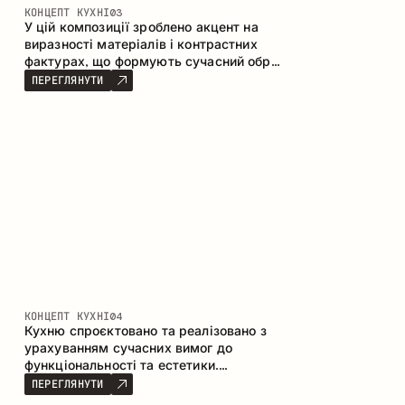
КОНЦЕПТ КУХНІ
03
У цій композиції зроблено акцент на
виразності матеріалів і контрастних
фактурах, що формують сучасний образ
кухонного простору. Темне обвуглене
ПЕРЕГЛЯНУТИ
дерево, метал і керамограніт формують
насичену, тактильну композицію, де
кожен матеріал підкреслює характер
іншого.
КОНЦЕПТ КУХНІ
04
Кухню спроєктовано та реалізовано з
урахуванням сучасних вимог до
функціональності та естетики.
Поєднання текстур формує стриманий
ПЕРЕГЛЯНУТИ
та збалансований інтер’єр.