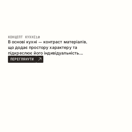
КОНЦЕПТ КУХНІ
10
В основі кухні – контраст матеріалів,
що додає простору характеру та
підкреслює його індивідуальність.
Дерево, метал і скло створюють
ПЕРЕГЛЯНУТИ
збалансовану та стильну композицію.