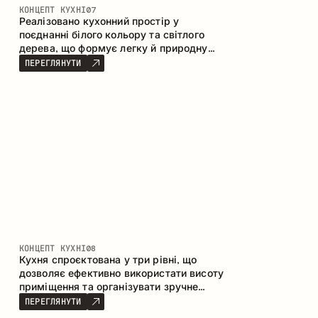
КОНЦЕПТ КУХНІ
07
Реалізовано кухонний простір у
поєднанні білого кольору та світлого
дерева, що формує легку й природну
атмосферу. П-подібна конфігурація
ПЕРЕГЛЯНУТИ
забезпечує ергономіку та зручність у
щоденному користуванні, а барна стійка
доповнює простір як місце для швидких
сніданків і спілкування.
КОНЦЕПТ КУХНІ
08
Кухня спроєктована у три рівні, що
дозволяє ефективно використати висоту
приміщення та організувати зручне
зберігання. Лінійна конфігурація
ПЕРЕГЛЯНУТИ
підкреслює лаконічність і цілісність