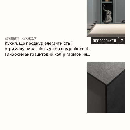
КОНЦЕПТ КУХНІ
17
ПЕРЕГЛЯНУТИ
Кухня, що поєднує елегантність і
стриману виразність у кожному рішенні.
Глибокий антрацитовий колір гармонійно
контрастує з теплими деревними
фасадами, формуючи цілісну
композицію простору.