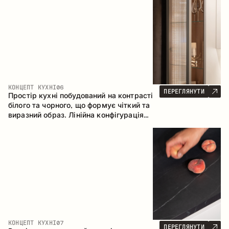
геометрія та збалансовані пропорції
формують інтер’єр, орієнтований на
комфорт щоденного використання та
естетичну довговічність.
КОНЦЕПТ КУХНІ
06
ПЕРЕГЛЯНУТИ
Простір кухні побудований на контрасті
білого та чорного, що формує чіткий та
виразний образ. Лінійна конфігурація
підкреслює лаконічність та
впорядкованість інтер’єру.
КОНЦЕПТ КУХНІ
07
ПЕРЕГЛЯНУТИ