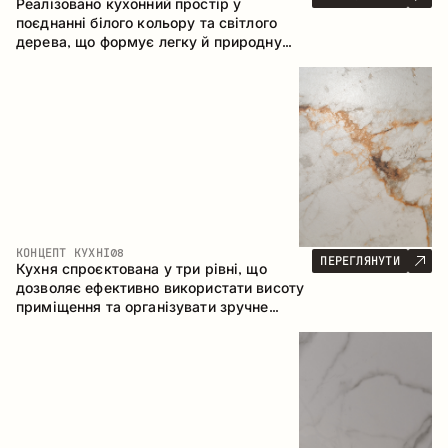
Реалізовано кухонний простір у
поєднанні білого кольору та світлого
дерева, що формує легку й природну
атмосферу. П-подібна конфігурація
забезпечує ергономіку та зручність у
щоденному користуванні, а барна стійка
доповнює простір як місце для швидких
сніданків і спілкування.
КОНЦЕПТ КУХНІ
08
ПЕРЕГЛЯНУТИ
Кухня спроєктована у три рівні, що
дозволяє ефективно використати висоту
приміщення та організувати зручне
зберігання. Лінійна конфігурація
підкреслює лаконічність і цілісність
композиції.