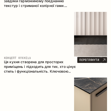
завдяки гармонійному поєднанню
текстур і стриманої колірної гами.
Кутова конфігурація дозволяє
максимально ефективно використати
простір приміщення.
КОНЦЕПТ КУХНІ
13
ПЕРЕГЛЯНУТИ
Ця кухня створена для просторих
приміщень і підходить для тих, хто цінує
стиль і функціональність. Ключовою
особливістю є острів, який об'єднується
з обідньою зоною.