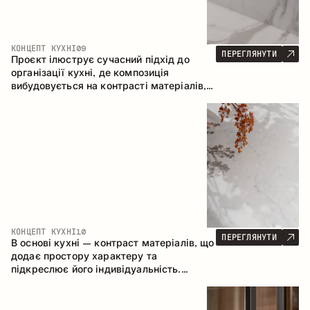
КОНЦЕПТ КУХНІ
09
ПЕРЕГЛЯНУТИ
Проєкт ілюструє сучасний підхід до
організації кухні, де композиція
вибудовується на контрасті матеріалів,
чіткій геометрії модулів та поєднанні
відкритих і закритих зон зберігання.
Конфігурація – пряма з островом, що
формує логічну структуру простору та
створює зручну комунікаційну вісь між
робочими зонами.
КОНЦЕПТ КУХНІ
10
ПЕРЕГЛЯНУТИ
В основі кухні – контраст матеріалів, що
додає простору характеру та
підкреслює його індивідуальність.
Дерево, метал і скло створюють
збалансовану та стильну композицію.