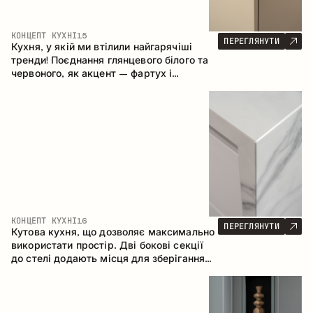
КОНЦЕПТ КУХНІ
15
ПЕРЕГЛЯНУТИ
Кухня, у якій ми втілили найгарячіші
тренди! Поєднання глянцевого білого та
червоного, як акцент – фартух і
стільниця з керамограніту, що імітує
мармур. Центральним елементом
простору є острів, який поєднує функції
робочої та обідньої зони.
КОНЦЕПТ КУХНІ
16
ПЕРЕГЛЯНУТИ
Кутова кухня, що дозволяє максимально
використати простір. Дві бокові секції
до стелі додають місця для зберігання
та забезпечують зручне розміщення
техніки.