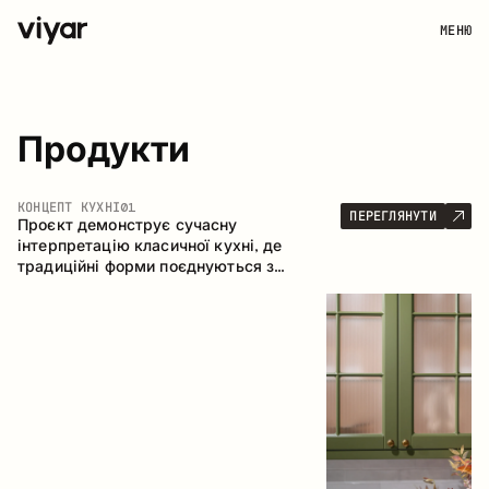
МЕНЮ
Продукти
КОНЦЕПТ КУХНІ
01
ПЕРЕГЛЯНУТИ
Проєкт демонструє сучасну
інтерпретацію класичної кухні, де
традиційні форми поєднуються з
актуальними матеріалами та стриманою
колірною палітрою. Простора та
продумана композиція кухні створює
комфортний функціональний простір для
щоденного користування.