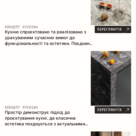
КОНЦЕПТ КУХНІ
04
ПЕРЕГЛЯНУТИ
Кухню спроєктовано та реалізовано з
урахуванням сучасних вимог до
функціональності та естетики. Поєднання
текстур формує стриманий та
збалансований інтер’єр.
КОНЦЕПТ КУХНІ
05
ПЕРЕГЛЯНУТИ
Простір демонструє підхід до
проєктування кухні, де класична
естетика поєднується з актуальними
матеріалами та продуманою
ергономікою. Світла палітра, чітка