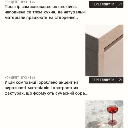
КОНЦЕПТ КУХНІ
02
ПЕРЕГЛЯНУТИ
Простір замислювався як спокійна,
наповнена світлом кухня, де натуральні
матеріали працюють на створення
відчуття тепла, рівноваги та візуальної
легкості. Безпрограшне поєднання
кольорів і текстур формує гармонійну
атмосферу та підкреслює природну
естетику інтер’єру.
КОНЦЕПТ КУХНІ
03
ПЕРЕГЛЯНУТИ
У цій композиції зроблено акцент на
виразності матеріалів і контрастних
фактурах, що формують сучасний образ
кухонного простору. Темне обвуглене
дерево, метал і керамограніт формують
насичену, тактильну композицію, де
кожен матеріал підкреслює характер
іншого.