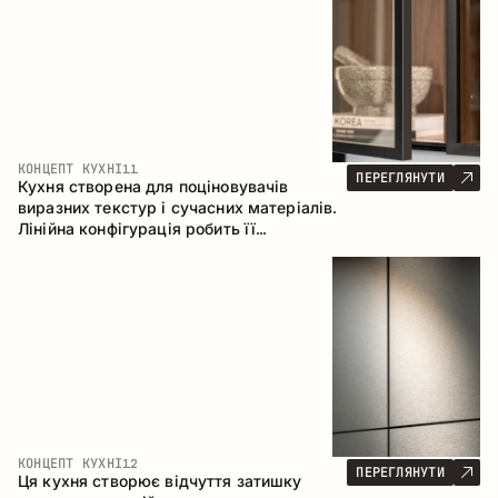
КОНЦЕПТ КУХНІ
11
ПЕРЕГЛЯНУТИ
Кухня створена для поціновувачів
виразних текстур і сучасних матеріалів.
Лінійна конфігурація робить її
універсальним рішенням, що легко
інтегрується в різні простори.
КОНЦЕПТ КУХНІ
12
ПЕРЕГЛЯНУТИ
Ця кухня створює відчуття затишку