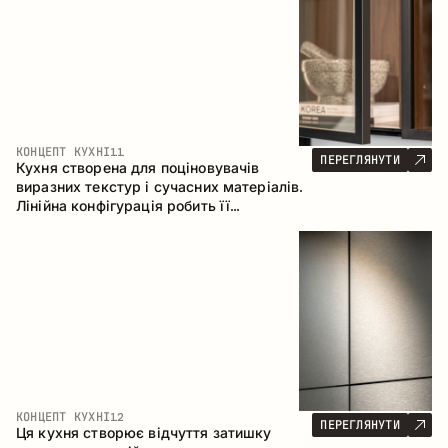
КОНЦЕПТ КУХНІ
11
ПЕРЕГЛЯНУТИ
Кухня створена для поціновувачів
виразних текстур і сучасних матеріалів.
Лінійна конфігурація робить її
універсальним рішенням, що легко
інтегрується в різні простори.
КОНЦЕПТ КУХНІ
12
ПЕРЕГЛЯНУТИ
Ця кухня створює відчуття затишку