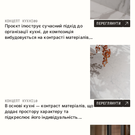
КОНЦЕПТ КУХНІ
09
ПЕРЕГЛЯНУТИ
Проєкт ілюструє сучасний підхід до
організації кухні, де композиція
вибудовується на контрасті матеріалів,
чіткій геометрії модулів та поєднанні
відкритих і закритих зон зберігання.
Конфігурація – пряма з островом, що
формує логічну структуру простору та
створює зручну комунікаційну вісь між
робочими зонами.
КОНЦЕПТ КУХНІ
10
ПЕРЕГЛЯНУТИ
В основі кухні – контраст матеріалів, що
додає простору характеру та
підкреслює його індивідуальність.
Дерево, метал і скло створюють
збалансовану та стильну композицію.