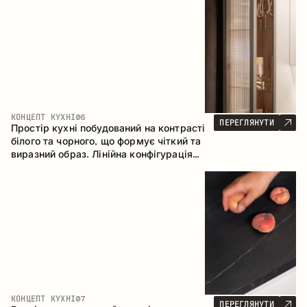
геометрія та збалансовані пропорції
формують інтер’єр, орієнтований на
комфорт щоденного використання та
естетичну довговічність.
КОНЦЕПТ КУХНІ
06
ПЕРЕГЛЯНУТИ
Простір кухні побудований на контрасті
білого та чорного, що формує чіткий та
виразний образ. Лінійна конфігурація
підкреслює лаконічність та
впорядкованість інтер’єру.
КОНЦЕПТ КУХНІ
07
ПЕРЕГЛЯНУТИ