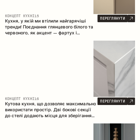
КОНЦЕПТ КУХНІ
15
ПЕРЕГЛЯНУТИ
Кухня, у якій ми втілили найгарячіші
тренди! Поєднання глянцевого білого та
червоного, як акцент – фартух і
стільниця з керамограніту, що імітує
мармур. Центральним елементом
простору є острів, який поєднує функції
робочої та обідньої зони.
КОНЦЕПТ КУХНІ
16
ПЕРЕГЛЯНУТИ
Кутова кухня, що дозволяє максимально
використати простір. Дві бокові секції
до стелі додають місця для зберігання
та забезпечують зручне розміщення
техніки.