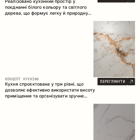
Реалізовано кухонний простір у
поєднанні білого кольору та світлого
дерева, що формує легку й природну
атмосферу. П-подібна конфігурація
забезпечує ергономіку та зручність у
щоденному користуванні, а барна стійка
доповнює простір як місце для швидких
сніданків і спілкування.
КОНЦЕПТ КУХНІ
08
ПЕРЕГЛЯНУТИ
Кухня спроєктована у три рівні, що
дозволяє ефективно використати висоту
приміщення та організувати зручне
зберігання. Лінійна конфігурація
підкреслює лаконічність і цілісність
композиції.