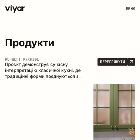
МЕНЮ
Продукти
КОНЦЕПТ КУХНІ
01
ПЕРЕГЛЯНУТИ
Проєкт демонструє сучасну
інтерпретацію класичної кухні, де
традиційні форми поєднуються з
актуальними матеріалами та стриманою
колірною палітрою. Простора та
продумана композиція кухні створює
комфортний функціональний простір для
щоденного користування.