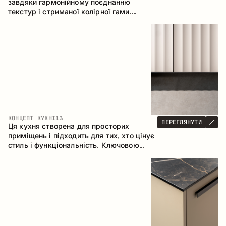
завдяки гармонійному поєднанню
текстур і стриманої колірної гами.
Кутова конфігурація дозволяє
максимально ефективно використати
простір приміщення.
КОНЦЕПТ КУХНІ
13
ПЕРЕГЛЯНУТИ
Ця кухня створена для просторих
приміщень і підходить для тих, хто цінує
стиль і функціональність. Ключовою
особливістю є острів, який об'єднується
з обідньою зоною.