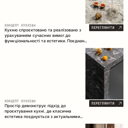
КОНЦЕПТ КУХНІ
04
ПЕРЕГЛЯНУТИ
Кухню спроєктовано та реалізовано з
урахуванням сучасних вимог до
функціональності та естетики. Поєднання
текстур формує стриманий та
збалансований інтер’єр.
КОНЦЕПТ КУХНІ
05
ПЕРЕГЛЯНУТИ
Простір демонструє підхід до
проєктування кухні, де класична
естетика поєднується з актуальними
матеріалами та продуманою
ергономікою. Світла палітра, чітка