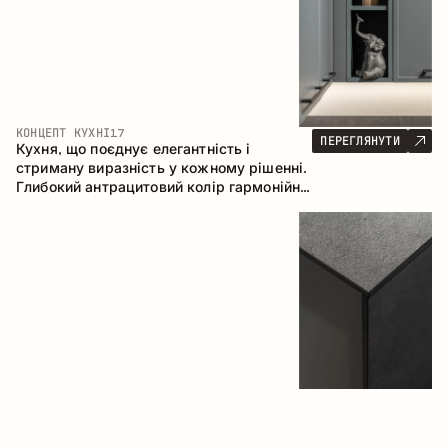
КОНЦЕПТ КУХНІ
17
ПЕРЕГЛЯНУТИ
Кухня, що поєднує елегантність і
стриману виразність у кожному рішенні.
Глибокий антрацитовий колір гармонійно
контрастує з теплими деревними
фасадами, формуючи цілісну
композицію простору.