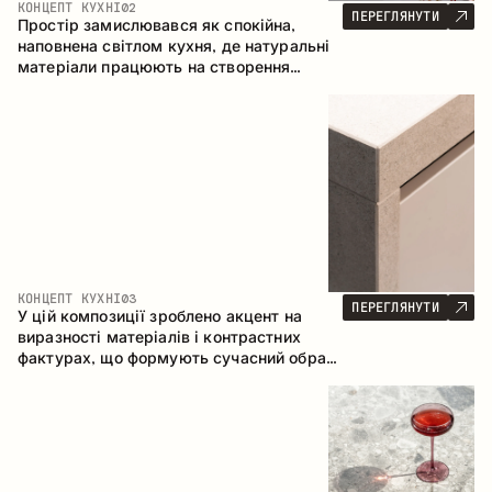
КОНЦЕПТ КУХНІ
02
ПЕРЕГЛЯНУТИ
Простір замислювався як спокійна,
наповнена світлом кухня, де натуральні
матеріали працюють на створення
відчуття тепла, рівноваги та візуальної
легкості. Безпрограшне поєднання
кольорів і текстур формує гармонійну
атмосферу та підкреслює природну
естетику інтер’єру.
КОНЦЕПТ КУХНІ
03
ПЕРЕГЛЯНУТИ
У цій композиції зроблено акцент на
виразності матеріалів і контрастних
фактурах, що формують сучасний образ
кухонного простору. Темне обвуглене
дерево, метал і керамограніт формують
насичену, тактильну композицію, де
кожен матеріал підкреслює характер
іншого.